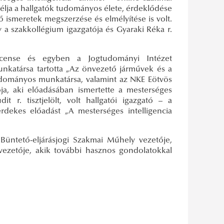
élja a hallgatók tudományos élete, érdeklődése
elő ismeretek megszerzése és elmélyítése is volt.
 a szakkollégium igazgatója és Gyaraki Réka r.
cense és egyben a Jogtudományi Intézet
katársa tartotta „Az önvezető járművek és a
tudományos munkatársa, valamint az NKE Eötvös
ója, aki előadásában ismertette a mesterséges
it r. tisztjelölt, volt hallgatói igazgató – a
dekes előadást „A mesterséges intelligencia
Büntető-eljárásjogi Szakmai Műhely vezetője,
 vezetője, akik további hasznos gondolatokkal