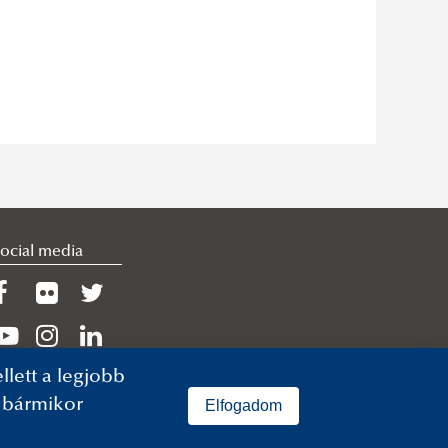
ocial media
lett a legjobb
n bármikor
Elfogadom