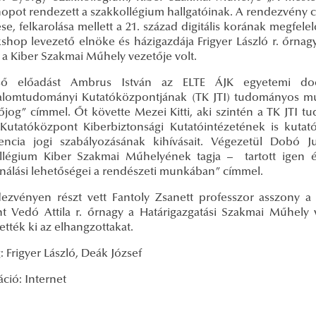
opot rendezett a szakkollégium hallgatóinak. A rendezvény c
ése, felkarolása mellett a 21. század digitális korának megfel
shop levezető elnöke és házigazdája Frigyer László r. őrnagy
 a Kiber Szakmai Műhely vezetője volt.
ső előadást Ambrus István az ELTE ÁJK egyetemi do
alomtudományi Kutatóközpontjának (TK JTI) tudományos mun
őjog” címmel. Őt követte Mezei Kitti, aki szintén a TK JTI 
 Kutatóközpont Kiberbiztonsági Kutatóintézetének is kutat
igencia jogi szabályozásának kihívásait. Végezetül Dobó Jud
llégium Kiber Szakmai Műhelyének tagja – tartott igen ér
ználási lehetőségei a rendészeti munkában” címmel.
ezvényen részt vett Fantoly Zsanett professzor asszony a 
nt Vedó Attila r. őrnagy a Határigazgatási Szakmai Műhely
ették ki az elhangzottakat.
 Frigyer László, Deák József
ráció: Internet