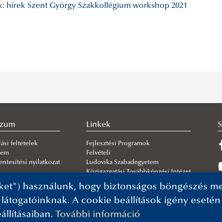
k:
hírek
Szent György Szakkollégium
workshop
2021
szum
Linkek
S
ási feltételek
Fejlesztési Programok
lem
Felvételi
ntesítési nyilatkozat
Ludovika Szabadegyetem
Közigazgatási Továbbképzési Intézet
ket") használunk, hogy biztonságos böngészés mel
 látogatóinknak. A cookie beállítások igény eseté
állításaiban.
További információ