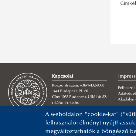
Címké
Kapcsolat
Impres
Központi szám: +36-1-432-9000
Felhasznál
1441 Budapest, Pf.: 60.
Adatvéde
Cím: 1083 Budapest, Üllői út 82.
Akadályme
rtk@uni-nke.hu
A weboldalon "cookie-kat" ("süti
felhasználói élményt nyújthassuk
megváltoztathatók a böngésző be