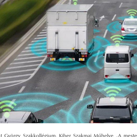
t György Szakkollégium, Kiber Szakmai Műhelye „A mesters