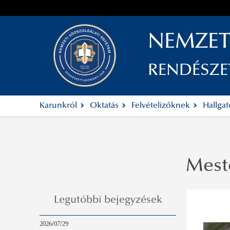
NEMZET
RENDÉSZ
Karunkról
Oktatás
Felvételizőknek
Hallga
Mest
Legutóbbi bejegyzések
2026/07/29