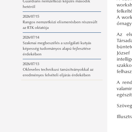
Guardians nemzetközi képzés második
worksh
hetéről
felkelt
2026/07/15
A work
Rangos nemzetközi elismerésben részesült
őrnagy
az RTK oktatója
Az el
2026/07/14
Társad
Szakmai megbeszélés a szolgálati kutyás
büntet
képesség tudományos alapú fejlesztése
József
érdekében
intell
2026/07/13
szakko
Okleveles technikusi tanúsítványokkal az
felhas
eredményes felvételi eljárás érdekében
A rend
valami
egészít
Szöveg:
Illuszt