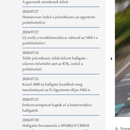
A gyermek mindenek felett
2026/07/27
Hamarosan indul a jelentkezés az egyetemi
pótfelvételire
2026/07/27
Új esély a továbbtanulásra: válaszd az NKE-t a
pótfelvételin!
2026/07/24
Több jelentkező, több felvett hallgató –
sikeres felvételit zárt az RTK, indul a
pótfelvételi
2026/07/23
Közel 2600 új hallgató kezdheti meg
tanulmányait az Év Egyeteme-díjas NKE-n
2026/07/21
Embercsempészt fogtak el a határrendész
hallgatók
2026/07/20
Hallgatói beszámoló a SPARKUP CBRNE
A Szen