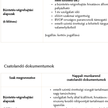
nem tölthető be.)
a büntetés-végrehajtás hivatásos áll
pályázható
Büntetés-végrehajtási
1 év szolgálati idő
alapszak
előírt szakmai végzettség
BVOP országos parancsnok támogató n
(6 féléves)
emelt szintű érettségi a felvételi tárgy
valamelyikéből
Jogállás:
kettős jogállású
Csatolandó dokumentumok
Nappali munkarend
Szak megnevezése
csatolandó dokumentumok
emelt szintű érettségi vizsgát tartalma
vagy tanúsítvány
Büntetés-végrehajtási
szolgálati hely által kiállított, hivatásos
alapszak
viszony kezdő időpontját tartalmazó m
igazolás