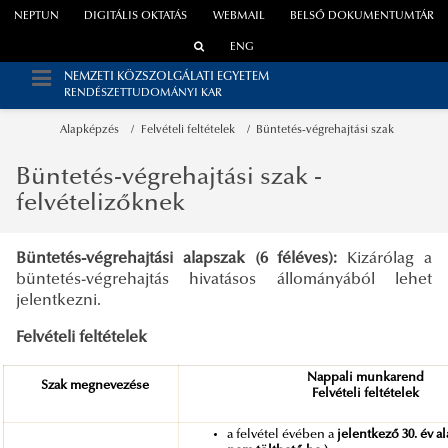
NEPTUN
DIGITÁLIS OKTATÁS
WEBMAIL
BELSŐ DOKUMENTUMTÁR
ENG
NEMZETI KÖZSZOLGÁLATI EGYETEM
RENDÉSZETTUDOMÁNYI KAR
Alapképzés
Felvételi feltételek
Büntetés-végrehajtási szak
Büntetés-végrehajtási szak -
felvételizőknek
Büntetés-végrehajtási alapszak (6 féléves):
Kizárólag a
büntetés-végrehajtás hivatásos állományából lehet
jelentkezni.
Felvételi feltételek
Nappali munkarend
Szak megnevezése
Felvételi feltételek
a felvétel évében a
jelentkező 30. év ala