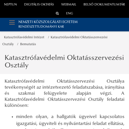
NEPTUN
DIGITÁLIS OKTATÁS
WEBMAIL
BELSŐ DOKUMENTUMTÁR
ENG
NEMZETI KÖZSZOLGÁLATI EGYETEM
RENDÉSZETTUDOMÁNYI KAR
Katasztrófavédelmi Intézet
Katasztrófavédelmi Oktatásszervezési
Osztály
Bemutatás
Katasztrófavédelmi Oktatásszervezési
Osztály
Katasztrófavédelmi Oktatásszervezési Osztálya
tevékenységét az intézetvezető feladatszabása, irányítása
és szakmai felügyelete alapján végzi. A
Katasztrófavédelmi Oktatásszervezési Osztály feladatai
különösen:
minden olyan, a hallgatók ügyeivel kapcsolatos
igazgatási, ügyviteli és nyilvántartási feladat ellátása,