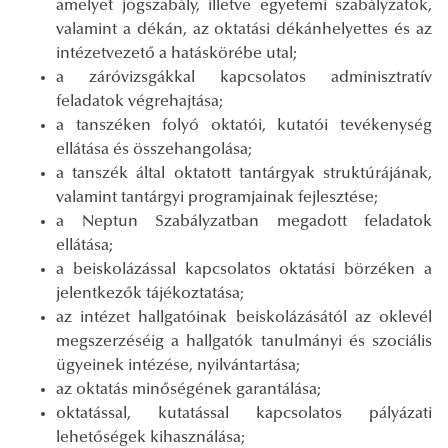
amelyet jogszabály, illetve egyetemi szabályzatok,
valamint a dékán, az oktatási dékánhelyettes és az
intézetvezető a hatáskörébe utal;
a záróvizsgákkal kapcsolatos adminisztratív
feladatok végrehajtása;
a tanszéken folyó oktatói, kutatói tevékenység
ellátása és összehangolása;
a tanszék által oktatott tantárgyak struktúrájának,
valamint tantárgyi programjainak fejlesztése;
a Neptun Szabályzatban megadott feladatok
ellátása;
a beiskolázással kapcsolatos oktatási börzéken a
jelentkezők tájékoztatása;
az intézet hallgatóinak beiskolázásától az oklevél
megszerzéséig a hallgatók tanulmányi és szociális
ügyeinek intézése, nyilvántartása;
az oktatás minőségének garantálása;
oktatással, kutatással kapcsolatos pályázati
lehetőségek kihasználása;