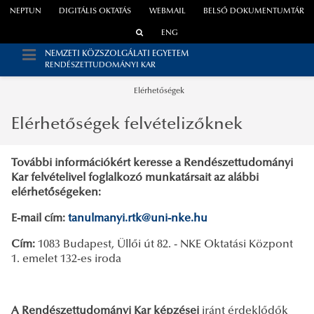
NEPTUN
DIGITÁLIS OKTATÁS
WEBMAIL
BELSŐ DOKUMENTUMTÁR
ENG
NEMZETI KÖZSZOLGÁLATI EGYETEM
RENDÉSZETTUDOMÁNYI KAR
Elérhetőségek
Elérhetőségek felvételizőknek
További információkért keresse a Rendészettudományi
Kar felvételivel foglalkozó munkatársait az alábbi
elérhetőségeken:
E-mail cím:
tanulmanyi.rtk@uni-nke.hu
Cím:
1083 Budapest, Üllői út 82. - NKE Oktatási Központ
1. emelet 132-es iroda
A Rendészettudományi Kar képzései
iránt érdeklődők