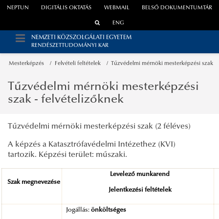
NEPTUN
DIGITÁLIS OKTATÁS
WEBMAIL
BELSŐ DOKUMENTUMTÁR
ENG
NEMZETI KÖZSZOLGÁLATI EGYETEM
RENDÉSZETTUDOMÁNYI KAR
Mesterképzés
Felvételi feltételek
Tűzvédelmi mérnöki mesterképzési szak
Tűzvédelmi mérnöki mesterképzési
szak - felvételizőknek
Tűzvédelmi mérnöki mesterképzési szak (2 féléves)
A képzés a Katasztrófavédelmi Intézethez (KVI)
tartozik.
Képzési terület: műszaki.
Levelező munkarend
Szak megnevezése
Jelentkezési feltételek
Jogállás:
önköltséges