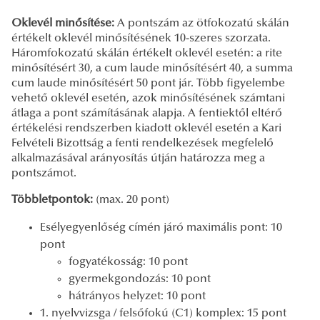
Oklevél minősítése:
A pontszám az ötfokozatú skálán
értékelt oklevél minősítésének 10-szeres szorzata.
Háromfokozatú skálán értékelt oklevél esetén: a rite
minősítésért 30, a cum laude minősítésért 40, a summa
cum laude minősítésért 50 pont jár. Több figyelembe
vehető oklevél esetén, azok minősítésének számtani
átlaga a pont számításának alapja. A fentiektől eltérő
értékelési rendszerben kiadott oklevél esetén a Kari
Felvételi Bizottság a fenti rendelkezések megfelelő
alkalmazásával arányosítás útján határozza meg a
pontszámot.
Többletpontok:
(max. 20 pont)
Esélyegyenlőség címén járó maximális pont: 10
pont
fogyatékosság: 10 pont
gyermekgondozás: 10 pont
hátrányos helyzet: 10 pont
1. nyelvvizsga / felsőfokú (C1) komplex: 15 pont