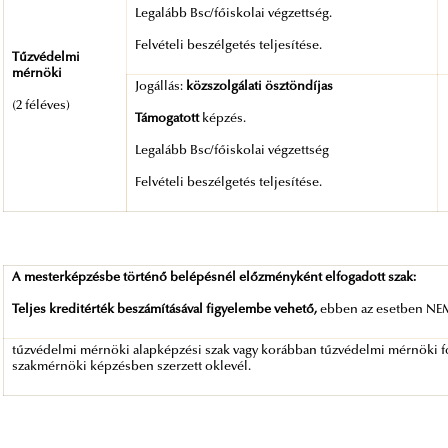
Legalább Bsc/főiskolai végzettség.
Felvételi beszélgetés teljesítése.
Tűzvédelmi
mérnöki
Jogállás:
közszolgálati ösztöndíjas
(2 féléves)
Támogatott
képzés.
Legalább Bsc/főiskolai végzettség
Felvételi beszélgetés teljesítése.
A mesterképzésbe történő belépésnél előzményként elfogadott szak:
Teljes kreditérték beszámításával figyelembe vehető,
ebben az esetben NEM
tűzvédelmi mérnöki alapképzési szak vagy korábban tűzvédelmi mérnöki fő
szakmérnöki képzésben szerzett oklevél.