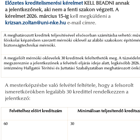
Előzetes kreditelismerési kérelmet
KELL BEADNI annak
a jelentkezőnek, aki nem a fenti szakon végzett. A
kérelmet 2026. március 15-ig
kell
megküldeni a
krizsan.zoltan@uni-nke.hu
e-mail címre.
A meghatározott kreditek teljesítésével elsősorban számításba vehető: mű
főiskolai képzésben szerzett mérnöki oklevél az alábbi szakokon: építőm
biztonságtechnikai mérnöki.
A megjelölt mérnöki oklevelek 30 kreditnek feleltethetők meg. A tűzvédelm
megszereznie a jelentkezőnek a felvételi eljárás ideje alatt, legkésőbb 2026
intézmény Hallgatói Térítési és Juttatási Szabályzatában meghatározott önk
A mesterképzésbe való felvétel feltétele, hogy a felsorolt
ismeretkörökben legalább 30 kredittel rendelkezzen a
jelentkező:
Felvételhez előírt kreditszám
Minimálisan teljesítendő kredits
60
30