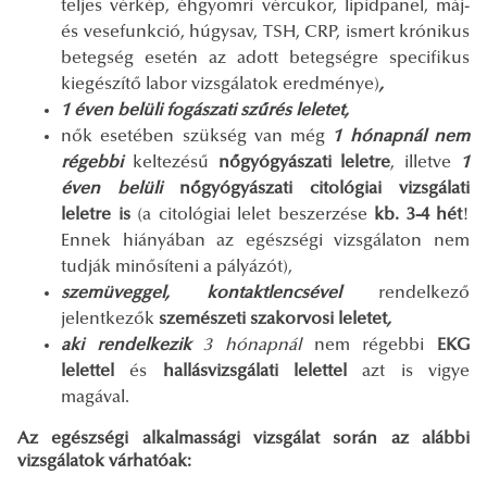
teljes vérkép, éhgyomri vércukor, lipidpanel, máj-
és vesefunkció, húgysav, TSH, CRP, ismert krónikus
betegség esetén az adott betegségre specifikus
kiegészítő labor vizsgálatok eredménye)
,
1 éven belüli fogászati szűrés leletet,
nők esetében szükség van még
1 hónapnál nem
régebbi
keltezésű
nőgyógyászati leletre
, illetve
1
éven belüli
nőgyógyászati citológiai vizsgálati
leletre is
(a citológiai lelet beszerzése
kb. 3-4 hét
!
Ennek hiányában az egészségi vizsgálaton nem
tudják minősíteni a pályázót),
szemüveggel, kontaktlencsével
rendelkező
jelentkezők
szemészeti szakorvosi leletet
,
aki rendelkezik
3 hónapnál
nem régebbi
EKG
lelettel
és
hallásvizsgálati lelettel
azt is vigye
magával.
Az egészségi alkalmassági vizsgálat során az alábbi
vizsgálatok várhatóak: