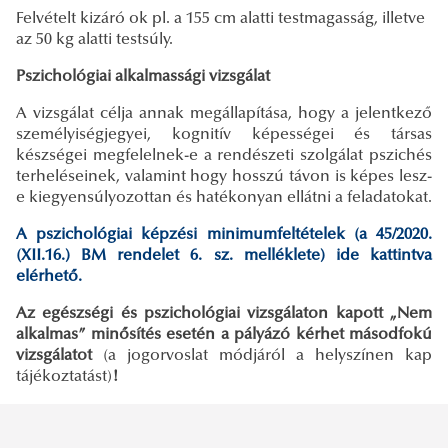
Felvételt kizáró ok pl. a 155 cm alatti testmagasság, illetve
az 50 kg alatti testsúly.
Pszichológiai alkalmassági vizsgálat
A vizsgálat célja annak megállapítása, hogy a jelentkező
személyiségjegyei, kognitív képességei és társas
készségei megfelelnek-e a rendészeti szolgálat pszichés
terheléseinek, valamint hogy hosszú távon is képes lesz-
e kiegyensúlyozottan és hatékonyan ellátni a feladatokat.
A pszichológiai képzési minimumfeltételek (a 45/2020.
(XII.16.) BM rendelet 6. sz. melléklete) ide kattintva
elérhető.
Az egészségi és pszichológiai vizsgálaton kapott „Nem
alkalmas” minősítés esetén a pályázó kérhet másodfokú
vizsgálatot
(a jogorvoslat módjáról a helyszínen kap
tájékoztatást)
!