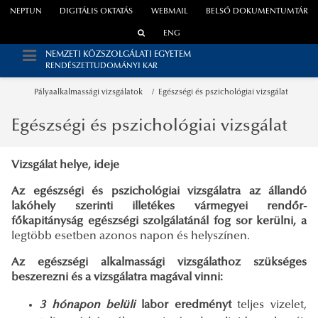
NEPTUN
DIGITÁLIS OKTATÁS
WEBMAIL
BELSŐ DOKUMENTUMTÁR
ENG
NEMZETI KÖZSZOLGÁLATI EGYETEM
RENDÉSZETTUDOMÁNYI KAR
Pályaalkalmassági vizsgálatok
Egészségi és pszichológiai vizsgálat
Egészségi és pszichológiai vizsgálat
Vizsgálat helye, ideje
Az egészségi és pszichológiai vizsgálatra az állandó
lakóhely szerinti illetékes vármegyei rendőr-
főkapitányság egészségi szolgálatánál fog sor kerülni, a
legtöbb esetben azonos napon és helyszínen.
Az egészségi alkalmassági vizsgálathoz szükséges
beszerezni és a vizsgálatra magával vinni:
3 hónapon belüli
labor eredményt
teljes vizelet,