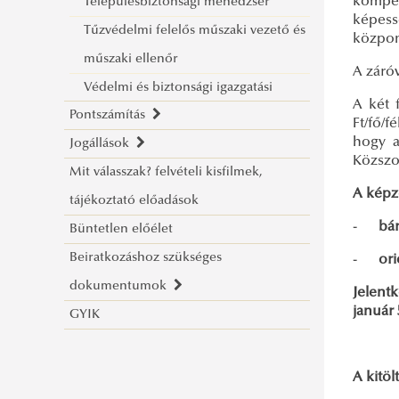
kompet
Településbiztonsági menedzser
szak
képess
Tűzvédelmi felelős műszaki vezető és
Tűzvédelmi mérnöki
közpon
műszaki ellenőr
mesterképzési szak
A záróv
Védelmi és biztonsági igazgatási
A két 
Pontszámítás
Ft/fő/f
hogy a
Jogállások
Pontszámítás
Közszo
Mit válasszak? felvételi kisfilmek,
Intézményi (többlet)pontok
Tudnivalók
A képzé
tájékoztató előadások
Felvételi tárgyak
Tisztjelölt hallgató
-
bár
Büntetlen előélet
Kettős jogállású hallgató
Beiratkozáshoz szükséges
Közszolgálati ösztöndíjas hallgató
-
ori
dokumentumok
Önköltséges hallgató
Jelent
január 
GYIK
NAPPALI tájékoztatók
LEVELEZŐ tájékoztatók
Rendészeti, bűnügyi szak
(tisztjelölt)
Rendészeti ig., bűnügyi ig., BV BA
A kitöl