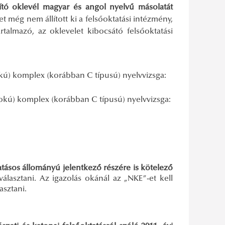
ító oklevél magyar és angol nyelvű másolatát
még nem állított ki a felsőoktatási intézmény,
almazó, az oklevelet kibocsátó felsőoktatási
okú) komplex (korábban C típusú) nyelvvizsga:
fokú) komplex (korábban C típusú) nyelvvizsga:
atásos állományú jelentkező részére is kötelező
választani. Az igazolás okánál az „NKE”-et kell
asztani.