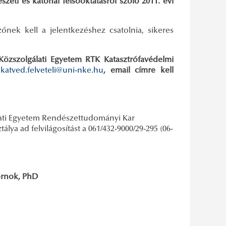
zeti és katonai felsőoktatásról szóló 2011. évi
zőnek kell a jelentkezéshez csatolnia, sikeres
 Közszolgálati Egyetem RTK Katasztrófavédelmi
n
katved.felveteli@uni-nke.hu
, email címre kell
lati Egyetem Rendészettudományi Kar
lya ad felvilágosítást a 061/432-9000/29-295 (06-
ornok, PhD