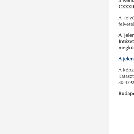
a Nemze
CXXXII.
A felv
felvét
A jele
Intéze
megkül
A jelen
A képz
Kataszt
30-439
Budapes