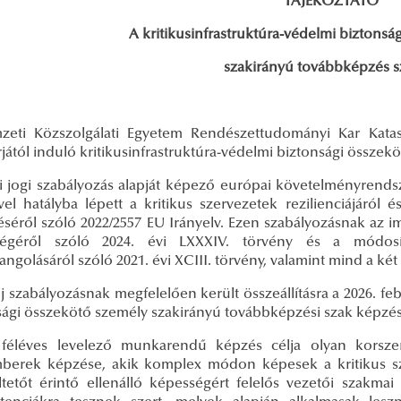
TÁJÉKOZTATÓ
A kritikusinfrastruktúra-védelmi biztonsá
szakirányú továbbképzés s
eti Közszolgálati Egyetem Rendészettudományi Kar Kataszt
jától induló kritikusinfrastruktúra-védelmi biztonsági össze
i jogi szabályozás alapját képező európai követelményrendsz
el hatályba lépett a kritikus szervezetek rezilienciájáról é
séről szóló 2022/2557 EU Irányelv. Ezen szabályozásnak az im
ségéről szóló 2024. évi LXXXIV. törvény és a módosí
ngolásáról szóló 2021. évi XCIII. törvény, valamint mind a két 
j szabályozásnak megfelelően került összeállításra a 2026. fe
sági összekötő személy szakirányú továbbképzési szak képzés
féléves levelező munkarendű képzés célja olyan korsze
berek képzése, akik komplex módon képesek a kritikus sze
tetőt érintő ellenálló képességért felelős vezetői szakmai 