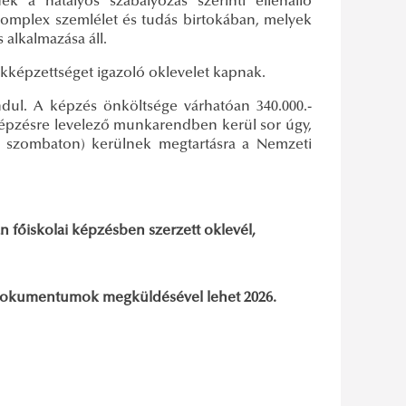
k a hatályos szabályozás szerinti ellenálló
komplex szemlélet és tudás birtokában, melyek
alkalmazása áll.
akképzettséget igazoló oklevelet kapnak.
ndul. A képzés önköltsége várhatóan 340.000.-
A képzésre levelező munkarendben kerül sor úgy,
s szombaton) kerülnek megtartásra a Nemzeti
 főiskolai képzésben szerzett oklevél,
dó dokumentumok megküldésével lehet 2026.