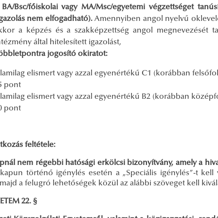
 BA/Bsc/főiskolai vagy MA/Msc/egyetemi végzettséget tanús
igazolás nem elfogadható).
Amennyiben angol nyelvű oklevelet 
kkor a képzés és a szakképzettség angol megnevezését tart
ntézmény által hitelesített igazolást,
öbbletpontra jogosító okiratot:
llamilag elismert vagy azzal egyenértékű C1 (korábban felsőf
5 pont
llamilag elismert vagy azzal egyenértékű B2 (korábban közép
0 pont
tkozás feltétele:
pnál nem régebbi hatósági erkölcsi bizonyítvány, amely a hiv
kapun történő igénylés esetén a „Speciális igénylés”-t kell 
 majd a felugró lehetőségek közül az alábbi szöveget kell kivál
TEM 22. §