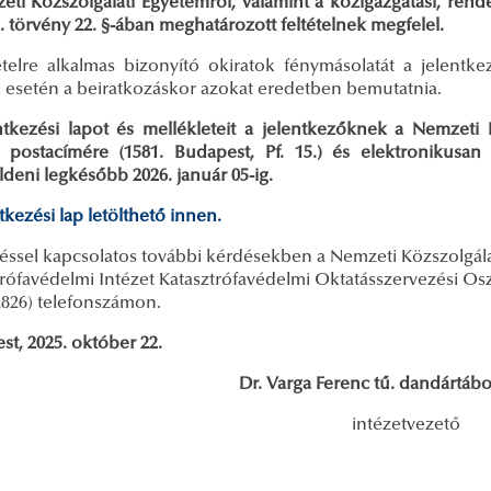
ti Közszolgálati Egyetemről, valamint a közigazgatási, rendés
 törvény 22. §-ában meghatározott feltételnek megfelel.
ételre alkalmas bizonyító okiratok fénymásolatát a jelentke
el esetén a beiratkozáskor azokat eredetben bemutatnia.
ntkezési lapot és mellékleteit a jelentkezőknek a Nemzeti
t postacímére (1581. Budapest, Pf. 15.) és elektronikusa
deni legkésőbb 2026. január 05-ig.
tkezési lap letölthető innen.
éssel kapcsolatos további kérdésekben a Nemzeti Közszolgá
rófavédelmi Intézet Katasztrófavédelmi Oktatásszervezési Osztá
2826) telefonszámon.
t, 2025. október 22.
Dr. Varga Ferenc tű. dandártáb
intézetvezető