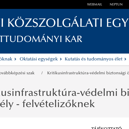
WEBMAIL
NEPTUN
I KÖZSZOLGÁLATI EG
ETTUDOMÁNYI KAR
tóknak
Oktatási egységek
Kutatás és tudományos élet
továbbképzési szak
Kritikusinfrastruktúra-védelmi biztonsági
kusinfrastruktúra-védelmi b
ly - felvételizőknek