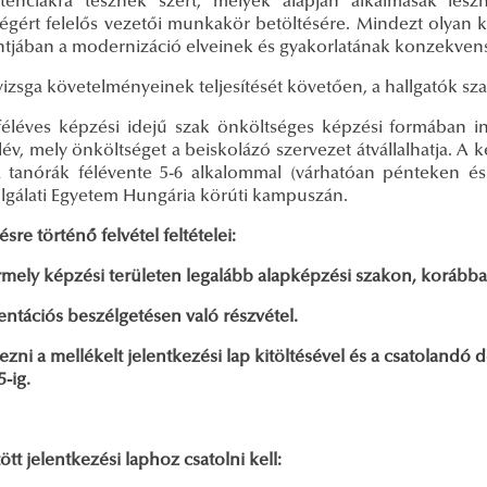
enciákra tesznek szert, melyek alapján alkalmasak leszne
égért felelős vezetői munkakör betöltésére. Mindezt olyan 
tjában a modernizáció elveinek és gyakorlatának konzekvens 
izsga követelményeinek teljesítését követően, a hallgatók sz
féléves képzési idejű szak önköltséges képzési formában i
élév, mely önköltséget a beiskolázó szervezet átvállalhatja. 
 tanórák félévente 5-6 alkalommal (várhatóan pénteken é
lgálati Egyetem Hungária körúti kampuszán.
sre történő felvétel feltételei:
mely képzési területen legalább alapképzési szakon, korábban
entációs beszélgetésen való részvétel.
kezni a mellékelt jelentkezési lap kitöltésével és a csatolan
5-ig.
tött jelentkezési laphoz csatolni kell: