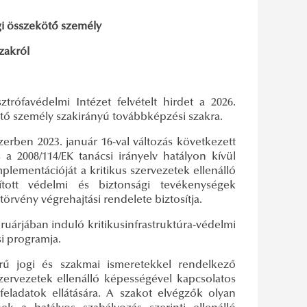
gi összekötő személy
zakról
rófavédelmi Intézet felvételt hirdet a 2026.
kötő személy szakirányú továbbképzési szakra.
erben 2023. január 16-val változás következett
s a 2008/114/EK tanácsi irányelv hatályon kívül
plementációját a kritikus szervezetek ellenálló
tott védelmi és biztonsági tevékenységek
törvény végrehajtási rendelete biztosítja.
bruárjában induló kritikusinfrastruktúra-védelmi
i programja.
rű jogi és szakmai ismeretekkel rendelkező
rvezetek ellenálló képességével kapcsolatos
feladatok ellátására. A szakot elvégzők olyan