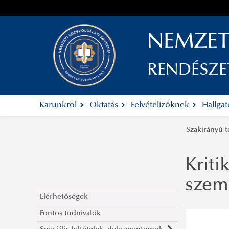
NEMZET
RENDÉSZ
Karunkról
Oktatás
Felvételizőknek
Hallga
Szakirányú 
Kriti
szemé
Elérhetőségek
Fontos tudnivalók