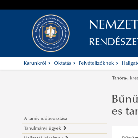
NEMZET
RENDÉSZ
Karunkról
Oktatás
Felvételizőknek
Hallga
Tanóra-, kre
Bűnüg
es ta
A tanév időbeosztása
Tanulmányi ügyek