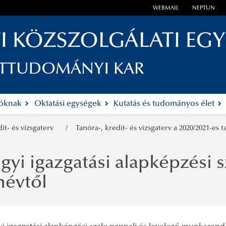
WEBMAIL
NEPTUN
I KÖZSZOLGÁLATI EG
ETTUDOMÁNYI KAR
tóknak
Oktatási egységek
Kutatás és tudományos élet
dit- és vizsgaterv
Tanóra-, kredit- és vizsgaterv a 2020/2021-es
yi igazgatási alapképzési sz
névtől