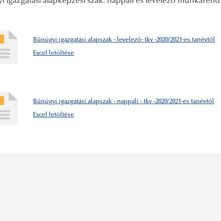
i igazgatási alapképzési szak: nappali és levelező munkarend
Bűnügyi igazgatási alapszak - levelező- tkv -2020/2021-es tanévtől
Excel letöltése
Bűnügyi igazgatási alapszak - nappali - tkv -2020/2021-es tanévtől
Excel letöltése