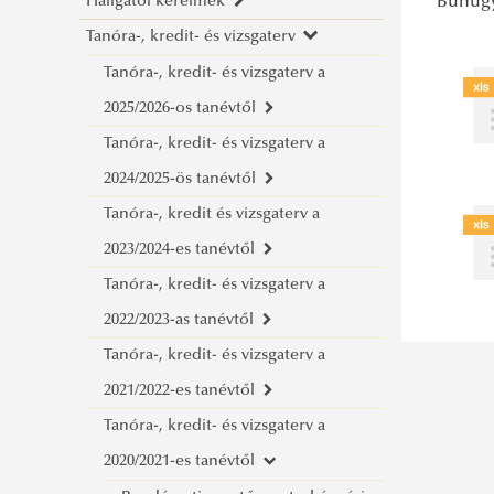
Hallgatói kérelmek
Bűnügy
Tanulmányi Osztály
Tanóra-, kredit- és vizsgaterv
KVI Tanulmányi Osztály
Ügyintézési útmutató
Bemutatkozás
Szakdolgozat / Diplomamunka
Formanyomtatványok, igazolások
Tanóra-, kredit- és vizsgaterv a
Ügyfélfogadás
Bemutatkozás
Tanulmányi tájékoztató
Kedvezményes tanulmányi rend
2025/2026-os tanévtől
Ügyintézők
Ügyintézők
Dékán hatáskörébe utalt TVSZ
Kreditelismerés
Tanóra-, kredit- és vizsgaterv a
Bűnügyi igazgatási alapképzési szak
szabályok
Hallgatói pénzügyek
2024/2025-ös tanévtől
Kompetencia-kreditelismerés
Bűnügyi alapképzési szak
Ludovika Fesztivál, Szabadegyetem
Külföldre utazás bejelentése
Tanóra-, kredit és vizsgaterv a
Erasmus+ kreditelismerés
Rendészeti igazgatási alapképzési
Bűnügyi igazgatási alapképzési szak
Csengetési rend
2023/2024-es tanévtől
Precedens határozatok
szak
Bűnügyi alapképzési szak
Tanóra-, kredit- és vizsgaterv a
Rendészeti alapképzési szak
Rendészeti igazgatási alapképzési
Katasztrófavédelem alapszak
2022/2023-as tanévtől
Büntetés-végrehajtási alapképzési
szak
Bűnügyi igazgatási alapképzési szak
Tanóra-, kredit- és vizsgaterv a
szak
Rendészeti alapképzési szak
Bűnügyi alapképzési szak
Tűzvédelmi mérnöki alapszak
2021/2022-es tanévtől
Magánbiztonsági alapképzési szak
Büntetés-végrehajtási alapképzési
Rendészeti igazgatási alapképzési
Katasztrófavédelem alapszak
Tanóra-, kredit- és vizsgaterv a
Pénzügyi rendészeti alapképzési
szak
szak
Bűnügyi igazgatási alapképzési szak
Bűnügyi igazgatási alapképzési szak
2020/2021-es tanévtől
szak
Magánbiztonsági alapképzési szak
Rendészeti alapképzési szak
Bűnügyi alapképzési szak
Bűnügyi alapképzési szak