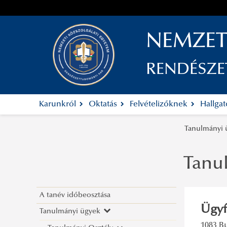
NEMZET
RENDÉSZ
Karunkról
Oktatás
Felvételizőknek
Hallga
Tanulmányi
Tanu
A tanév időbeosztása
Ügyf
Tanulmányi ügyek
1083 Bu