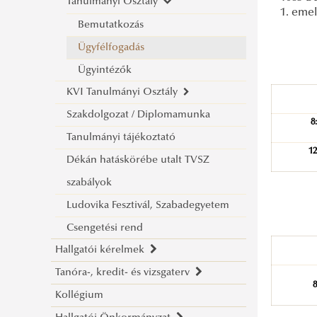
Tanulmányi Osztály
1. emel
Bemutatkozás
Ügyfélfogadás
Ügyintézők
KVI Tanulmányi Osztály
Szakdolgozat / Diplomamunka
Bemutatkozás
8
Tanulmányi tájékoztató
Ügyintézők
12
Dékán hatáskörébe utalt TVSZ
szabályok
Ludovika Fesztivál, Szabadegyetem
Csengetési rend
Hallgatói kérelmek
Tanóra-, kredit- és vizsgaterv
Ügyintézési útmutató
8
Kollégium
Formanyomtatványok, igazolások
Tanóra-, kredit- és vizsgaterv a