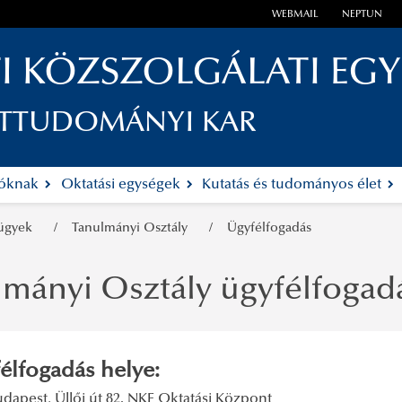
WEBMAIL
NEPTUN
I KÖZSZOLGÁLATI EG
ETTUDOMÁNYI KAR
tóknak
Oktatási egységek
Kutatás és tudományos élet
 ügyek
Tanulmányi Osztály
Ügyfélfogadás
lmányi Osztály ügyfélfogadá
élfogadás helye:
dapest, Üllői út 82. NKE Oktatási Központ