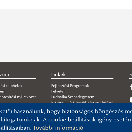
szum
Linkek
S
ási feltételek
Fejlesztési Programok
lem
Felvételi
ntesítési nyilatkozat
Ludovika Szabadegyetem
Közigazgatási Továbbképzési Intézet
ket") használunk, hogy biztonságos böngészés mel
 látogatóinknak. A cookie beállítások igény eseté
állításaiban.
További információ