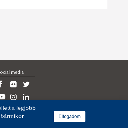
ocial media
lett a legjobb
n bármikor
Elfogadom