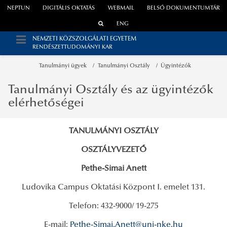
NEPTUN
DIGITÁLIS OKTATÁS
WEBMAIL
BELSŐ DOKUMENTUMTÁR
ENG
NEMZETI KÖZSZOLGÁLATI EGYETEM
RENDÉSZETTUDOMÁNYI KAR
Tanulmányi ügyek
Tanulmányi Osztály
Ügyintézők
Tanulmányi Osztály és az ügyintézők
elérhetőségei
TANULMÁNYI OSZTÁLY
OSZTÁLYVEZETŐ
Pethe-Simai Anett
Ludovika Campus Oktatási Központ I. emelet 131.
Telefon: 432-9000/ 19-275
E-mail:
Pethe-Simai.Anett@uni-nke.hu