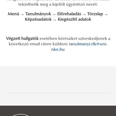
tekinthetik meg a kijelölt ügyintéző nevét:
Menü
→
Tanulm
á
nyok
→
El
ő
rehalad
á
s
→
T
ö
rzslap
→
K
é
pz
é
sadatok
→
Kieg
é
sz
í
t
ő
adatok
Végzett hallgatók
esetében kérésüket szíveskedjenek a
következő email címre küldeni:
tanulmanyi.rtk@uni-
nke.hu
A tanév időbeosztása
Tanulmányi ügyek
Tanulmányi Osztály