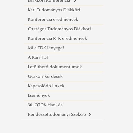
Diákköri Konferencia
Rendvédelmi szervező szakirányú
Kari Tudományos Diákköri
továbbképzési szak
Online jelentkezés a 2022. évi őszi
Konferencia eredmények
Tűzvédelmi mérnöki alapképzési
konferenciára
Országos Tudományos Diákköri
szak
Tagozati beosztás
Konferencia RTK eredmények
Kriminalisztikai szakértő szakirányú
Tájékoztató
Mi a TDK lényege?
továbbképzési szak
A Kari TDT
Letölthető dokumentumok
Gyakori kérdések
Kapcsolódó linkek
Események
36. OTDK Had- és
Rendészettudományi Szekció
Köszöntő