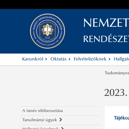
NEMZET
RENDÉSZ
Karunkról
Oktatás
Felvételizőknek
Hallga
Tudományos
2023.
A tanév időbeosztása
Tájéko
Tanulmányi ügyek