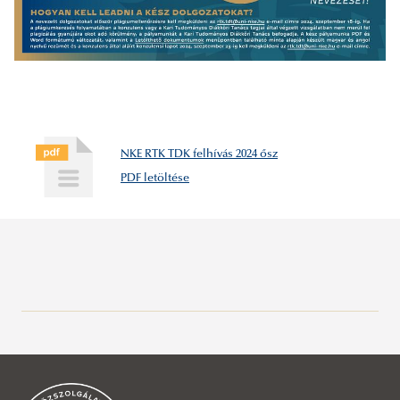
NKE RTK TDK felhívás 2024 ősz
PDF letöltése
A tanév időbeosztása
Tanulmányi ügyek
Hallgatói kérelmek
Tanulmányi Osztály