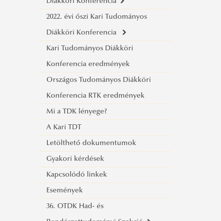
Diákköri Konferencia
Rendvédelmi szervező szakirányú
Tájékoztató
Anonim tagozati beosztás
tavaszi tudományos diákköri
2022. évi őszi Kari Tudományos
továbbképzési szak
Eredmények
Tagozati beosztás
konferenciára
Online jelentkezés a 2023. évi őszi
Diákköri Konferencia
Tűzvédelmi mérnöki alapképzési
Tájékoztató
Anonim tagozati beosztás
konferenciára
Kari Tudományos Diákköri
szak
Eredmények
Tagozati beosztás
Tagozati beosztás
Online jelentkezés a 2022. évi őszi
Konferencia eredmények
Kriminalisztikai szakértő szakirányú
Eredmények
Tájékoztató
konferenciára
Országos Tudományos Diákköri
továbbképzési szak
Eredmények
Tagozati beosztás
Konferencia RTK eredmények
Tájékoztató
Mi a TDK lényege?
A Kari TDT
Letölthető dokumentumok
Gyakori kérdések
Kapcsolódó linkek
Események
36. OTDK Had- és