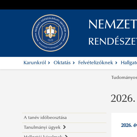
NEMZET
RENDÉSZ
Karunkról
Oktatás
Felvételizőknek
Hallga
Tudományos
2026.
A tanév időbeosztása
2026. 
Tanulmányi ügyek