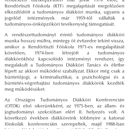
rendészeti tisztképzésben már jóval 1970 előtt, a
Rendőrtiszti Főiskola (RTF) megalapítását megelőzően
elkezdődött a tudományos diákköri munka, ugyanis a
jogelőd intézmények már 1959-től vállalták a
tudományos-önképzőköri tevékenység támogatását.
A rendészettudományt érintő tudományos diákköri
munka hosszú múltra, mintegy öt évtizedre tekint vissza,
amikor a Rendőrtiszti Főiskola 1971-es megalapítását
követően, 1974-ben létrejött a tudományos
diákkörökhöz kapcsolódó intézményi rendszer, így
megalakult a Tudományos Diákköri Tanács és életbe
lépett az akkori működési szabályzat. Ekkor még csak a
büntetőjogi, a kriminalisztikai, a pszichológiai és a
büntetés-végrehajtási tudományos diákkörök kezdték
meg működésüket.
Az Országos Tudományos Diákköri Konferencián
(OTDK) első sikerünkként, az 1975-ben, az állam- és
jogtudományi szekcióban elért II. helyezés volt. A
következő években diákköreink többnyire a katonai
főiskolák konferenciáin szerepeltek, majd 1988-ban