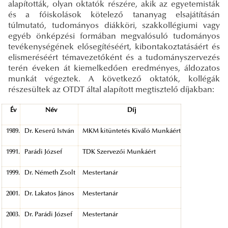
alapították, olyan oktatók részére, akik az egyetemisták
és a főiskolások kötelező tananyag elsajátításán
túlmutató, tudományos diákköri, szakkollégiumi vagy
egyéb önképzési formában megvalósuló tudományos
tevékenységének elősegítéséért, kibontakoztatásáért és
elismeréséért témavezetőként és a tudományszervezés
terén éveken át kiemelkedően eredményes, áldozatos
munkát végeztek. A következő oktatók, kollégák
részesültek az OTDT által alapított megtisztelő díjakban:
Év
Név
Díj
1989.
Dr. Keserű István
MKM kitüntetés Kiváló Munkáért
1991.
Parádi József
TDK Szervezői Munkáért
1999.
Dr. Németh Zsolt
Mestertanár
2001.
Dr. Lakatos János
Mestertanár
2003.
Dr. Parádi József
Mestertanár