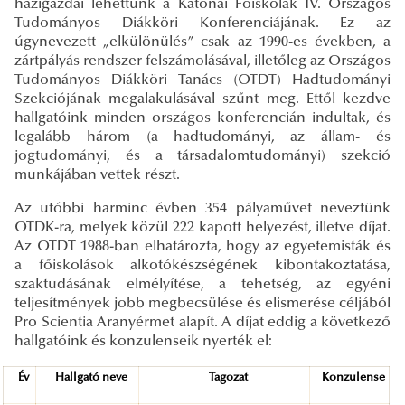
házigazdái lehettünk a Katonai Főiskolák IV. Országos
Tudományos Diákköri Konferenciájának. Ez az
úgynevezett „elkülönülés” csak az 1990-es években, a
zártpályás rendszer felszámolásával, illetőleg az Országos
Tudományos Diákköri Tanács (OTDT) Hadtudományi
Szekciójának megalakulásával szűnt meg. Ettől kezdve
hallgatóink minden országos konferencián indultak, és
legalább három (a hadtudományi, az állam- és
jogtudományi, és a társadalomtudományi) szekció
munkájában vettek részt.
Az utóbbi harminc évben 354 pályaművet neveztünk
OTDK-ra, melyek közül 222 kapott helyezést, illetve díjat.
Az OTDT 1988-ban elhatározta, hogy az egyetemisták és
a főiskolások alkotókészségének kibontakoztatása,
szaktudásának elmélyítése, a tehetség, az egyéni
teljesítmények jobb megbecsülése és elismerése céljából
Pro Scientia Aranyérmet alapít. A díjat eddig a következő
hallgatóink és konzulenseik nyerték el:
Év
Hallgató neve
Tagozat
Konzulense