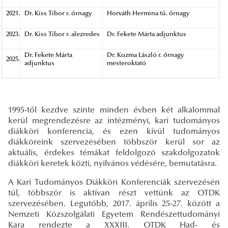
2021.
Dr. Kiss Tibor r. őrnagy
Horváth Hermina tű. őrnagy
2023.
Dr. Kiss Tibor r. alezredes
Dr. Fekete Márta adjunktus
Dr. Fekete Márta
Dr. Kozma László r. őrnagy
2025.
adjunktus
mesteroktató
1995-től kezdve szinte minden évben két alkalommal
kerül megrendezésre az intézményi, kari tudományos
diákköri konferencia, és ezen kívül tudományos
diákköreink szervezésében többször kerül sor az
aktuális, érdekes témákat feldolgozó szakdolgozatok
diákköri keretek közti, nyilvános védésére, bemutatásra.
A Kari Tudományos Diákköri Konferenciák szervezésén
túl, többször is aktívan részt vettünk az OTDK
szervezésében. Legutóbb, 2017. április 25-27. között a
Nemzeti Közszolgálati Egyetem Rendészettudományi
Kara rendezte a XXXIII. OTDK Had- és