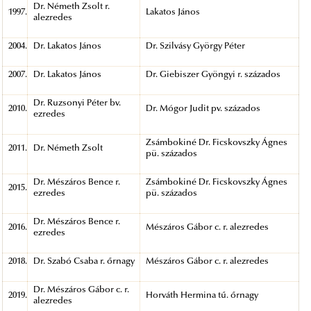
Dr. Németh Zsolt r.
1997.
Lakatos János
alezredes
2004.
Dr. Lakatos János
Dr. Szilvásy György Péter
2007.
Dr. Lakatos János
Dr. Giebiszer Gyöngyi r. százados
Dr. Ruzsonyi Péter bv.
2010.
Dr. Mógor Judit pv. százados
ezredes
Zsámbokiné Dr. Ficskovszky Ágnes
2011.
Dr. Németh Zsolt
pü. százados
Dr. Mészáros Bence r.
Zsámbokiné Dr. Ficskovszky Ágnes
2015.
ezredes
pü. százados
Dr. Mészáros Bence r.
2016.
Mészáros Gábor c. r. alezredes
ezredes
2018.
Dr. Szabó Csaba r. őrnagy
Mészáros Gábor c. r. alezredes
Dr. Mészáros Gábor c. r.
2019.
Horváth Hermina tű. őrnagy
alezredes