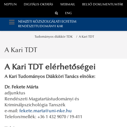
NEPTUN
DIGITÁLIS OKTATÁS
WEBMAIL
BELSŐ DOKUMENTUMTÁR
ENG
NEMZETI KÖZSZOLGÁLATI EGYETEM
RENDÉSZETTUDOMÁNYI KAR
Tudományos diákkör TDK
A Kari TDT
A Kari TDT
A Kari TDT elérhetőségei
A Kari Tudományos Diákköri Tanács elnöke:
Dr. Fekete Márta
adjunktus
Rendészeti Magatartástudományi és
Kriminálpszichológia Tanszék
e-mail:
fekete.marta@uni-nke.hu
Telefon/mellék: +36 1 432 9070 / 19-411