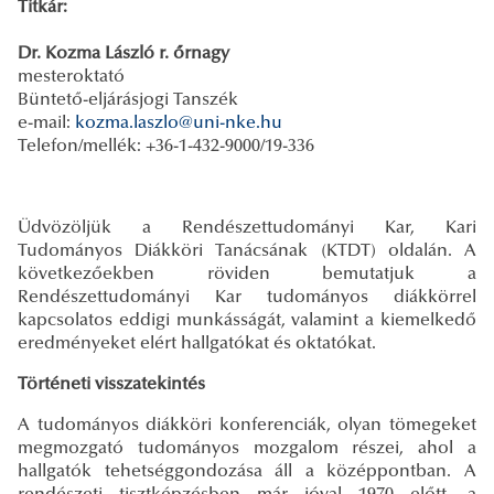
Titkár:
Dr. Kozma László r. őrnagy
mesteroktató
Büntető-eljárásjogi Tanszék
e-mail:
kozma.laszlo@uni-nke.hu
Telefon/mellék: +36-1-432-9000/19-336
Üdvözöljük a Rendészettudományi Kar, Kari
Tudományos Diákköri Tanácsának (KTDT) oldalán. A
következőekben röviden bemutatjuk a
Rendészettudományi Kar tudományos diákkörrel
kapcsolatos eddigi munkásságát, valamint a kiemelkedő
eredményeket elért hallgatókat és oktatókat.
Történeti visszatekintés
A tudományos diákköri konferenciák, olyan tömegeket
megmozgató tudományos mozgalom részei, ahol a
hallgatók tehetséggondozása áll a középpontban. A