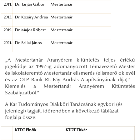
2011.
Dr. Tarján Gábor
Mestertanár
2015.
Dr. Kozáry Andrea
Mestertanár
2019.
Dr. Major Róbert
Mestertanár
2021.
Dr. Sallai János
Mestertanár
„A Mestertanár Aranyérem kitüntetés teljes értékű
jogelődje az 1997-ig adományozott Témavezető Mester
és Iskolateremtő Mestertanár elismerés (elismerő oklevél
és az OTP Bank Rt. Fáy András Alapítványának díja).” –
Kiemelés a Mestertanár Aranyérem Kitüntetés
Szabályzatból.”
A Kar Tudományos Diákköri Tanácsának egykori (és
jelenlegi) tagjait, időrendben a következő táblázat
foglalja össze:
KTDT Elnök
KTDT Titkár