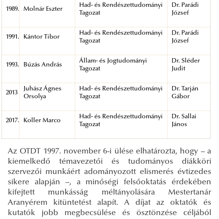
Had- és Rendészettudományi
Dr. Parádi
1989.
Molnár Eszter
Tagozat
József
Had- és Rendészettudományi
Dr. Parádi
1991.
Kántor Tibor
Tagozat
József
Állam- és Jogtudományi
Dr. Sléder
1993.
Búzás András
Tagozat
Judit
Juhász Ágnes
Had- és Rendészettudományi
Dr. Tarján
2013
Orsolya
Tagozat
Gábor
Had- és Rendészettudományi
Dr. Sallai
2017.
Koller Marco
Tagozat
János
Az OTDT 1997. november 6-i ülése elhatározta, hogy – a
kiemelkedő témavezetői és tudományos diákköri
szervezői munkáért adományozott elismerés évtizedes
sikere alapján –, a minőségi felsőoktatás érdekében
kifejtett munkásság méltányolására Mestertanár
Aranyérem kitüntetést alapít. A díjat az oktatók és
kutatók jobb megbecsülése és ösztönzése céljából