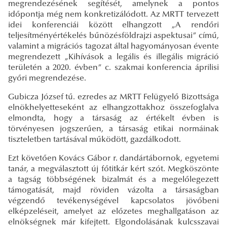
megrendezésének segítését, amelynek a pontos
időpontja még nem konkretizálódott. Az MRTT tervezett
idei konferenciái között elhangzott „A rendőri
teljesítményértékelés bűnözésföldrajzi aspektusai” című,
valamint a migrációs tagozat által hagyományosan évente
megrendezett „Kihívások a legális és illegális migráció
területén a 2020. évben” c. szakmai konferencia áprilisi
győri megrendezése.
Gubicza József tű. ezredes az MRTT Felügyelő Bizottsága
elnökhelyetteseként az elhangzottakhoz összefoglalva
elmondta, hogy a társaság az értékelt évben is
törvényesen jogszerűen, a társaság etikai normáinak
tiszteletben tartásával működött, gazdálkodott.
Ezt követően Kovács Gábor r. dandártábornok, egyetemi
tanár, a megválasztott új főtitkár kért szót. Megköszönte
a tagság többségének bizalmát és a megelőlegezett
támogatását, majd röviden vázolta a társaságban
végzendő tevékenységével kapcsolatos jövőbeni
elképzeléseit, amelyet az előzetes meghallgatáson az
elnökségnek már kifejtett. Elgondolásának kulcsszavai