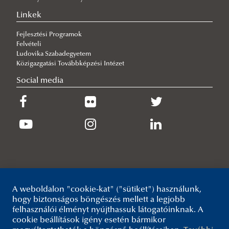
Hallgatói beszámoló a SPARKUP CBRNE Guardians nemzetközi
képzés második hetéről
Linkek
2026/07/15
Fejlesztési Programok
Rangos nemzetközi elismerésben részesült az RTK oktatója
Felvételi
2026/07/14
Ludovika Szabadegyetem
Szakmai megbeszélés a szolgálati kutyás képesség tudományos
Közigazgatási Továbbképzési Intézet
alapú fejlesztése érdekében
Social media
2026/07/13
Okleveles technikusi tanúsítványokkal az eredményes felvételi
eljárás érdekében
A weboldalon "cookie-kat" ("sütiket") használunk,
hogy biztonságos böngészés mellett a legjobb
felhasználói élményt nyújthassuk látogatóinknak. A
cookie beállítások igény esetén bármikor