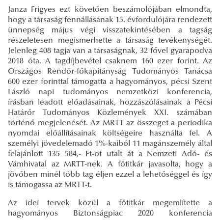
Janza Frigyes ezt követően beszámolójában elmondta,
hogy a társaság fennállásának 15. évfordulójára rendezett
ünnepség május végi visszatekintésében a tagság
részeletesen megismerhette a társaság tevékenységét.
Jelenleg 408 tagja van a társaságnak, 32 fővel gyarapodva
2018 óta. A tagdíjbevétel csaknem 160 ezer forint. Az
Országos Rendőr-főkapitányság Tudományos Tanácsa
600 ezer forinttal támogatta a hagyományos, pécsi Szent
László napi tudományos nemzetközi konferencia,
írásban leadott előadásainak, hozzászólásainak a Pécsi
Határőr Tudományos Közlemények XXI. számában
történő megjelenését. Az MRTT az összeget a periodika
nyomdai előállításainak költségeire használta fel. A
személyi jövedelemadó 1%-kaiból 11 magánszemély által
felajánlott 135 584,- Ft-ot utalt át a Nemzeti Adó- és
Vámhivatal az MRTT-nek. A főtitkár javasolta, hogy a
jövőben minél több tag éljen ezzel a lehetőséggel és így
is támogassa az MRTT-t.
Az idei tervek közül a főtitkár megemlítette a
hagyományos Biztonságpiac 2020 konferencia