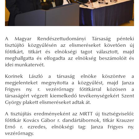
A Magyar Rendészettudományi Társaság pénteki
tisztújító közgyűlésén az elismeréseket követően új
főtitkárt, titkárt és elnökségi tagot választott, majd
meghallgatta és elfogadta az elnökség beszámolóit és
idei munkatervét.
Korinek László a társaság elnöke köszöntve a
megjelenteket megnyitotta a közgyűlést, majd Janza
Frigyes ny. r. vezérőrnagy főtitkárral közösen a
társaságért végzett kiemelkedő tevékenységekért Szent
György plakett elismeréseket adtak át.
A tisztújítás eredményeként az MRTT új tisztségviselői:
főtitkár Kovács Gábor r. dandártábornok, titkár Krauzer
Ernő r. ezredes, elnökségi tag: Janza Frigyes ny.
vezérőrnagy.