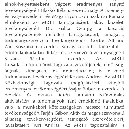
elnök-helyetteseként végzett eredményes irányító
tevékenységéért Blaskó Béla r. vezérőrnagy. A Személy-
és Vagyonvédelmi és Magánnyomozói Szakmai Kamara
elnökeként az MRTT támogatásáért, aktív közéleti
tevékenységéért Dr. Fialka György, a társaság
tevékenységének önzetlen támogatásáért, kimagasló
tudományszervezési tevékenységéért Görbe Attiláné
Zán Krisztina r. ezredes. Kimagasló, több tagozatot is
érintő lankadatlan titkári és szervező tevékenységéért
Kovács Sándor r. ezredes. Az MRTT
Társadalomtudományi Tagozata vezetőjének, elnökségi
tagnak, kimagasló, és nemzetközileg is elismert
tudományos tevékenységéért Kozáry Andrea. Az MRTT
Közbiztonsági Tagozata megújításáért kifejtett
eredményes tevékenységéért Major Róbert r. ezredes. A
nevelés és oktatás terén mutatott színvonalas
aktivitásáért, a tudományok iránt érdeklődő fiatalokkal
való, a munkaköri kötelességeken messze túlmutató
tevékenységéért Tarján Gábor. Aktív és magas színvonalú
társasági tevékenységéért, támogató észrevételeiért,
javaslataiért Turi András. Az MRTT tagozataként is