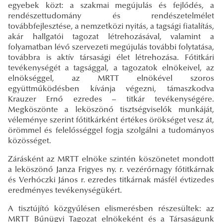
egyebek közt: a szakmai megújulás és fejlődés, a
rendészettudomány és rendészetelmélet
továbbfejlesztése, a nemzetközi nyitás, a tagsági fiatalítás,
akár hallgatói tagozat létrehozásával, valamint a
folyamatban lévő szervezeti megújulás további folytatása,
továbbra is aktív társasági élet létrehozása. Főtitkári
tevékenységét a tagsággal, a tagozatok elnökeivel, az
elnökséggel, az MRTT elnökével szoros
együttműködésben kívánja végezni, támaszkodva
Krauzer Ernő ezredes – titkár tevékenységére.
Megköszönte a leköszönő tisztségviselők munkáját,
véleménye szerint főtitkárként értékes örökséget vesz át,
örömmel és felelősséggel fogja szolgálni a tudományos
közösséget.
Zárásként az MRTT elnöke szintén köszönetet mondott
a leköszönő Janza Frigyes ny. r. vezérőrnagy főtitkárnak
és Verhóczki János r. ezredes titkárnak másfél évtizedes
eredményes tevékenységükért.
A tisztújító közgyűlésen elismerésben részesültek: az
MRTT Bűnügyi Tagozat elnökeként és a Társaságunk