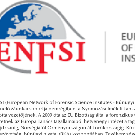
SI (European Network of Forensic Science Insitutes - Bűnügyi
ínelő Munkacsoportja nemrégiben, a Nyomozáselméleti Tanszé
otta vezetőjének. A 2009 óta az EU Bizottság által a forenzi
etnek az Európa Tanács tagállamaiból hetvenegy intézet a tagja
jdzsánig, Norvégiától Örményországon át Törökországig. Köz
szövetségi bűnügyi hivatal (BKA) központjában. Tevékenységét