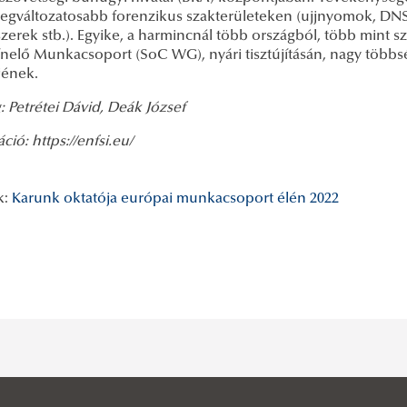
legváltozatosabb forenzikus szakterületeken (ujjnyomok, DNS
szerek stb.). Egyike, a harmincnál több országból, több mint
ínelő Munkacsoport (SoC WG), nyári tisztújításán, nagy többs
jének.
 Petrétei Dávid, Deák József
áció: https://enfsi.eu/
k:
Karunk oktatója európai munkacsoport élén 2022