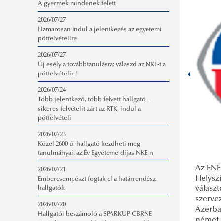
A gyermek mindenek felett
2026/07/27
Hamarosan indul a jelentkezés az egyetemi
pótfelvételire
2026/07/27
Új esély a továbbtanulásra: válaszd az NKE-t a
pótfelvételin!
2026/07/24
Több jelentkező, több felvett hallgató –
sikeres felvételit zárt az RTK, indul a
pótfelvételi
2026/07/23
Közel 2600 új hallgató kezdheti meg
tanulmányait az Év Egyeteme-díjas NKE-n
Az ENF
2026/07/21
Helysz
Embercsempészt fogtak el a határrendész
választ
hallgatók
szervez
2026/07/20
Azerba
Hallgatói beszámoló a SPARKUP CBRNE
német 