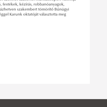
, festékek, kézírás, robbanóanyagok,
 százhetven szakembert tömörítő Bűnügyi
éggel Karunk oktatóját választotta meg