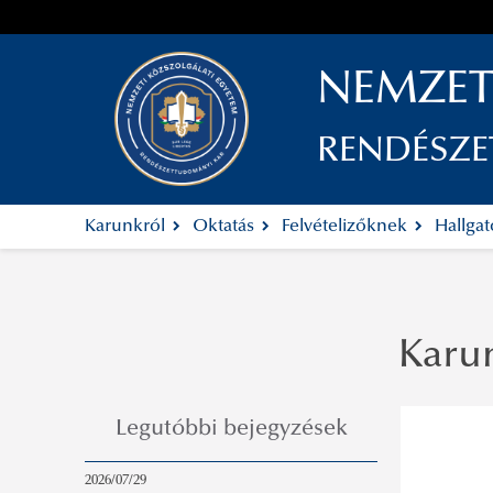
NEMZET
RENDÉSZ
Karunkról
Oktatás
Felvételizőknek
Hallga
Karu
Legutóbbi bejegyzések
2026/07/29