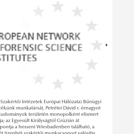
 Szakértői Intézetek Európai Hálózata) Bűnügyi
künk munkatársát, Petrétei Dávid r. őrnagyot
kus tudományok területén monopolként elismert
; az Egyesült Királyságtól Grúzián át
pontja a hesseni Wiesbadenben található, a
 tizenhét szakértői munkacsoport valósítja