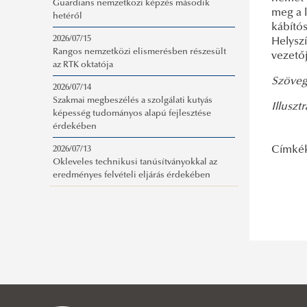
Guardians nemzetközi képzés második
meg a 
hetéről
kábító
2026/07/15
Helysz
Rangos nemzetközi elismerésben részesült
vezető
az RTK oktatója
Szöveg:
2026/07/14
Szakmai megbeszélés a szolgálati kutyás
Illusztr
képesség tudományos alapú fejlesztése
érdekében
Címké
2026/07/13
Okleveles technikusi tanúsítványokkal az
eredményes felvételi eljárás érdekében