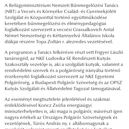
A Belügyminisztérium Nemzeti Bűnmegelőzési Tanács
(NBT) a Vecsés és Környéke Család- és Gyermekjóléti
Szolgálat és Központtal történő együttműködése
keretében bűnmegelőzési és élménypedagógiai
foglalkozást szervezett a vecsési Grassalkovich Antal
Német Nemzetiségi és Kéttannyelvű Általános Iskola
diákjai részére Topa Zoltán r. alezredes vezetésével.
A programon a Tanács felkérésre részt vett Frigyer László
tanársegéd, az NKE Ludovika SE Rendészeti Kutyás
Szakosztály vezetője is, aki a szolgálati kutyák, valamint a
rendvédelmi szervek és a polgárőrség irányába történő
érzékenyítő foglalkozást szervezett az NKE Egyetemi
Polgárőrség, a Budapesti Polgárőr Szövetség és az OPSZ
Kutyás Szolgálati és Állatvédelmi Tagozat támogatásával.
Az eseményt megtisztelete jelenlétével és szakmai
érdeklődésével Koncz Zsófia energiaügyi
miniszterhelyettes is, aki maga is polgárőr, másrészt igen
nagyra értékeli az Országos Polgárőr Szövetségnek és
vezetőjének, Túrós András ny. r. altábornagynak a