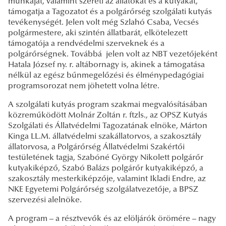
munkáját, valamint szereti az állatokat és a kutyákat,
támogatja a Tagozatot és a polgárőrség szolgálati kutyás
tevékenységét. Jelen volt még Szlahó Csaba, Vecsés
polgármestere, aki szintén állatbarát, elkötelezett
támogatója a rendvédelmi szerveknek és a
polgárőrségnek. Továbbá jelen volt az NBT vezetőjeként
Hatala József ny. r. altábornagy is, akinek a támogatása
nélkül az egész bűnmegelőzési és élménypedagógiai
programsorozat nem jöhetett volna létre.
A szolgálati kutyás program szakmai megvalósításában
közreműködött Molnár Zoltán r. ftzls., az OPSZ Kutyás
Szolgálati és Állatvédelmi Tagozatának elnöke, Márton
Kinga LL.M. állatvédelmi szakállatorvos, a szakosztály
állatorvosa, a Polgárőrség Állatvédelmi Szakértői
testületének tagja, Szabóné György Nikolett polgárőr
kutyakiképző, Szabó Balázs polgárőr kutyakiképző, a
szakosztály mesterkiképzője, valamint Ikladi Endre, az
NKE Egyetemi Polgárőrség szolgálatvezetője, a BPSZ
szervezési alelnöke.
A program – a résztvevők és az elöljárók örömére – nagy