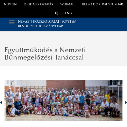
NEPTUN
DIGITÁLIS OKTATÁS
WEBMAIL
BELSŐ DOKUMENTUMTÁR
ENG
NEMZETI KÖZSZOLGÁLATI EGYETEM
RENDÉSZETTUDOMÁNYI KAR
Együttműködés a Nemzeti
Bűnmegelőzési Tanáccsal