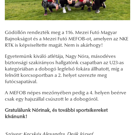
Gödöllőn rendezték meg a 116. Mezei Futó Magyar
Bajnokságot és a Mezei Futó MEFOB-ot, amelyen az NKE
RTK is képviseltette magát. Nem is akárhogy!
Egyetemünk kiváló atlétája, Nagy Nóra, másodéves
biztonsági szakirányos hallgatónk csapatban az U23-as
kategóriában a dobogó legfelső fokára állhatott, míg a
felnőtt korcsoportban a 2. helyet szerezte meg
futócsapatával.
A MEFOB népes mezőnyében pedig a 4. helyen beérve
csak egy hajszállal csúszott le a dobogóról.
Gratulálunk Nórinak, és további sportsikereket
kívánunk!
Szöveg: Kecskés Alexandra, Deák József