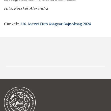
Fotó: Kecskés Alexandra
Címkék:
116. Mezei Futó Magyar Bajnokság 2024
Legutóbbi bejegyzések
2026/07/29
A gyermek mindenek felett
2026/07/27
Hamarosan indul a jelentkezés az egyetemi pótfelvételire
2026/07/27