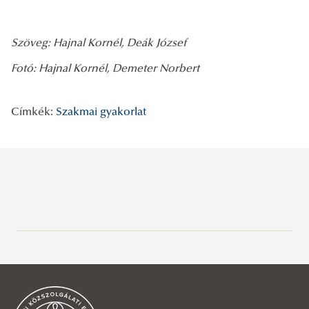
Szöveg: Hajnal Kornél, Deák József
Fotó: Hajnal Kornél, Demeter Norbert
Címkék:
Szakmai gyakorlat
Legutóbbi bejegyzések
2026/07/29
A gyermek mindenek felett