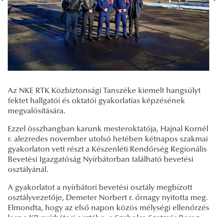
Az NKE RTK Közbiztonsági Tanszéke kiemelt hangsúlyt
fektet hallgatói és oktatói gyakorlatias képzésének
megvalósítására.
Ezzel összhangban karunk mesteroktatója, Hajnal Kornél
r. alezredes november utolsó hetében kétnapos szakmai
gyakorlaton vett részt a Készenléti Rendőrség Regionális
Bevetési Igazgatóság Nyírbátorban található bevetési
osztályánál.
A gyakorlatot a nyírbátori bevetési osztály megbízott
osztályvezetője, Demeter Norbert r. őrnagy nyitotta meg.
Elmondta, hogy az első napon közös mélységi ellenőrzés