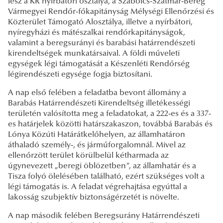
lesz a KR nyírbátori osztálya, a Szabolcs-Szatmár-Bereg
Vármegyei Rendőr-főkapitányság Mélységi Ellenőrzési és
Közterület Támogató Alosztálya, illetve a nyírbátori,
nyíregyházi és mátészalkai rendőrkapitányságok,
valamint a beregsurányi és barabási határrendészeti
kirendeltségek munkatársaival. A földi műveleti
egységek légi támogatását a Készenléti Rendőrség
légirendészeti egysége fogja biztosítani.
A nap első felében a feladatba bevont állomány a
Barabás Határrendészeti Kirendeltség illetékességi
területén valósította meg a feladatokat, a 222-es és a 337-
es határjelek közötti határszakaszon, továbbá Barabás és
Lónya Közúti Határátkelőhelyen, az államhatáron
áthaladó személy-, és járműforgalomnál. Mivel az
ellenőrzött terület körülbelül kétharmada az
úgynevezett „beregi öblözetben”, az államhatár és a
Tisza folyó ölelésében található, ezért szükséges volt a
légi támogatás is. A feladat végrehajtása egyúttal a
lakosság szubjektív biztonságérzetét is növelte.
A nap második felében Beregsurány Határrendészeti