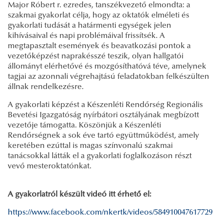
Major Róbert r. ezredes, tanszékvezető elmondta: a
szakmai gyakorlat célja, hogy az oktatók elméleti és
gyakorlati tudását a határmenti egységek jelen
kihívásaival és napi problémáival frissítsék. A
megtapasztalt események és beavatkozási pontok a
vezetőképzést naprakésszé teszik, olyan hallgatói
állományt elérhetővé és mozgósíthatóvá téve, amelynek
tagjai az azonnali végrehajtású feladatokban felkészülten
állnak rendelkezésre.
A gyakorlati képzést a Készenléti Rendőrség Regionális
Bevetési Igazgatóság nyírbátori osztályának megbízott
vezetője támogatta. Köszönjük a Készenléti
Rendőrségnek a sok éve tartó együttműködést, amely
keretében ezúttal is magas színvonalú szakmai
tanácsokkal látták el a gyakorlati foglalkozáson részt
vevő mesteroktatónkat.
A gyakorlatról készült videó itt érhető el:
https://www.facebook.com/nkertk/videos/584910047617729