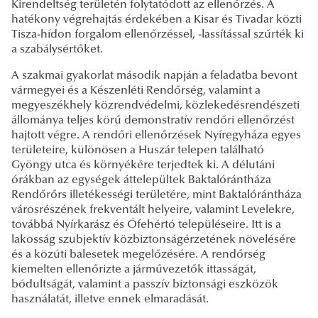
Kirendeltség területén folytatódott az ellenőrzés. A
hatékony végrehajtás érdekében a Kisar és Tivadar közti
Tisza-hídon forgalom ellenőrzéssel, -lassítással szűrték ki
a szabálysértőket.
A szakmai gyakorlat második napján a feladatba bevont
vármegyei és a Készenléti Rendőrség, valamint a
megyeszékhely közrendvédelmi, közlekedésrendészeti
állománya teljes körű demonstratív rendőri ellenőrzést
hajtott végre. A rendőri ellenőrzések Nyíregyháza egyes
területeire, különösen a Huszár telepen található
Gyöngy utca és környékére terjedtek ki. A délutáni
órákban az egységek áttelepültek Baktalórántháza
Rendőrőrs illetékességi területére, mint Baktalórántháza
városrészének frekventált helyeire, valamint Levelekre,
továbbá Nyírkarász és Ófehértó településeire. Itt is a
lakosság szubjektív közbiztonságérzetének növelésére
és a közúti balesetek megelőzésére. A rendőrség
kiemelten ellenőrizte a járművezetők ittasságát,
bódultságát, valamint a passzív biztonsági eszközök
használatát, illetve ennek elmaradását.