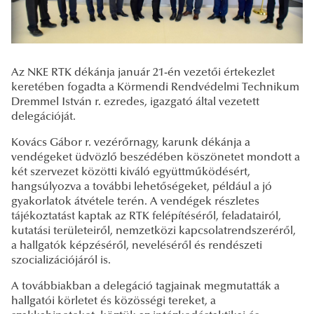
Az NKE RTK dékánja január 21-én vezetői értekezlet
keretében fogadta a Körmendi Rendvédelmi Technikum
Dremmel István r. ezredes, igazgató által vezetett
delegációját.
Kovács Gábor r. vezérőrnagy, karunk dékánja a
vendégeket üdvözlő beszédében köszönetet mondott a
két szervezet közötti kiváló együttműködésért,
hangsúlyozva a további lehetőségeket, például a jó
gyakorlatok átvétele terén. A vendégek részletes
tájékoztatást kaptak az RTK felépítéséről, feladatairól,
kutatási területeiről, nemzetközi kapcsolatrendszeréről,
a hallgatók képzéséről, neveléséről és rendészeti
szocializációjáról is.
A továbbiakban a delegáció tagjainak megmutatták a
hallgatói körletet és közösségi tereket, a