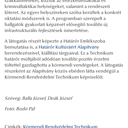
szakkabineteket, köztük az intézkedéstaktikai és
krimináltaktikai helyiségeket, valamint a rendészeti
lőteret. Az egyes helyszíneken szóba kerültek a konkrét
oktatási módszerek is. A programban szerepelt a
hallgatók gyakorlati képzését elősegítő további új
infrastrukturális fejlesztések ismertetése.
A látogatás részét képezte a Határőr Emlékszoba
bemutatása is, a
Határőr Kultúráért Alapítvány
berendezéseivel, kiállítási tárgyaival. Ez a Technikum
határőr múltjából adódóan további pozitív érzelmi
töltettel gazdagította a körmendi vendégeket. A látogatás
részeként az Alapítvány közös ebéden látta vendégül a
Körmendi Rendvédelmi Technikum képviselőit.
Szöveg: Balla József, Deák József
Fotó: Bodó Pál
Címkék:
Körmendi Rendvédelmi Technikum