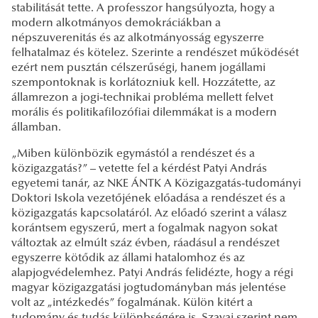
stabilitását tette. A professzor hangsúlyozta, hogy a
modern alkotmányos demokráciákban a
népszuverenitás és az alkotmányosság egyszerre
felhatalmaz és kötelez. Szerinte a rendészet működését
ezért nem pusztán célszerűségi, hanem jogállami
szempontoknak is korlátozniuk kell. Hozzátette, az
államrezon a jogi-technikai probléma mellett felvet
morális és politikafilozófiai dilemmákat is a modern
államban.
„Miben különbözik egymástól a rendészet és a
közigazgatás?” – vetette fel a kérdést Patyi András
egyetemi tanár, az NKE ÁNTK A Közigazgatás-tudományi
Doktori Iskola vezetőjének
előadása a rendészet és a
közigazgatás kapcsolatáról. Az előadó szerint a válasz
korántsem egyszerű, mert a fogalmak nagyon sokat
változtak az elmúlt száz évben, ráadásul a rendészet
egyszerre kötődik az állami hatalomhoz és az
alapjogvédelemhez. Patyi András felidézte, hogy a régi
magyar közigazgatási jogtudományban más jelentése
volt az „intézkedés” fogalmának. Külön kitért a
tudomány és tudás különbségére is. Szavai szerint nem