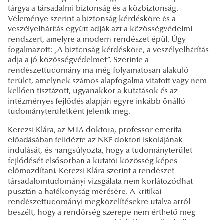
tárgya a társadalmi biztonság és a közbiztonság.
Véleménye szerint a biztonság kérdésköre és a
veszélyelhárítás együtt adják azt a közösségvédelmi
rendszert, amelyre a modern rendészet épül. Úgy
fogalmazott: „A biztonság kérdésköre, a veszélyelhárítás
adja a jó közösségvédelmet”. Szerinte a
rendészettudomány ma még folyamatosan alakuló
terület, amelynek számos alapfogalma vitatott vagy nem
kellően tisztázott, ugyanakkor a kutatások és az
intézményes fejlődés alapján egyre inkább önálló
tudományterületként jelenik meg.
Kerezsi Klára, az MTA doktora, professor emerita
előadásában felidézte az NKE doktori iskolájának
indulását, és hangsúlyozta, hogy a tudományterület
fejlődését elsősorban a kutatói közösség képes
előmozdítani. Kerezsi Klára szerint a rendészet
társadalomtudományi vizsgálata nem korlátozódhat
pusztán a hatékonyság mérésére. A kritikai
rendészettudományi megközelítésekre utalva arról
beszélt, hogy a rendőrség szerepe nem érthető meg