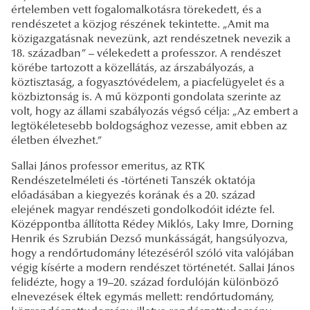
értelemben vett fogalomalkotásra törekedett, és a
rendészetet a közjog részének tekintette. „Amit ma
közigazgatásnak nevezünk, azt rendészetnek nevezik a
18. században” – vélekedett a professzor. A rendészet
körébe tartozott a közellátás, az árszabályozás, a
köztisztaság, a fogyasztóvédelem, a piacfelügyelet és a
közbiztonság is. A mű központi gondolata szerinte az
volt, hogy az állami szabályozás végső célja: „Az embert a
legtökéletesebb boldogsághoz vezesse, amit ebben az
életben élvezhet.”
Sallai János professor emeritus, az RTK
Rendészetelméleti és -történeti Tanszék oktatója
előadásában a kiegyezés korának és a 20. század
elejének magyar rendészeti gondolkodóit idézte fel.
Középpontba állította Rédey Miklós, Laky Imre, Dorning
Henrik és Szrubián Dezső munkásságát, hangsúlyozva,
hogy a rendőrtudomány létezéséről szóló vita valójában
végig kísérte a modern rendészet történetét. Sallai János
felidézte, hogy a 19–20. század fordulóján különböző
elnevezések éltek egymás mellett: rendőrtudomány,