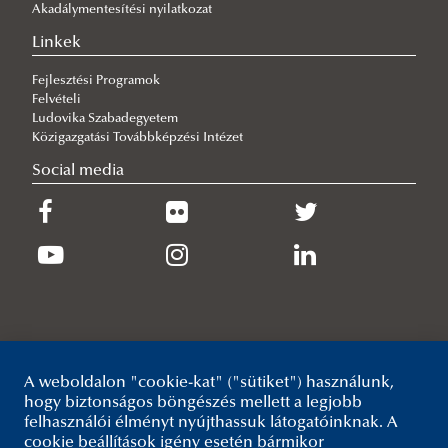
Akadálymentesítési nyilatkozat
Hallgatói beszámoló a SPARKUP CBRNE Guardians nemzetközi
képzés második hetéről
Linkek
2026/07/15
Fejlesztési Programok
Rangos nemzetközi elismerésben részesült az RTK oktatója
Felvételi
2026/07/14
Ludovika Szabadegyetem
Szakmai megbeszélés a szolgálati kutyás képesség tudományos
Közigazgatási Továbbképzési Intézet
alapú fejlesztése érdekében
Social media
2026/07/13
Okleveles technikusi tanúsítványokkal az eredményes felvételi
eljárás érdekében
A weboldalon "cookie-kat" ("sütiket") használunk,
hogy biztonságos böngészés mellett a legjobb
felhasználói élményt nyújthassuk látogatóinknak. A
cookie beállítások igény esetén bármikor