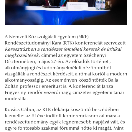
A Nemzeti Közszolgálati Egyetem (NKE)
Rendészettudományi Kara (RTK) konferenciát szervezett
Kereszttűzben a rendészet (elméleti keretek és kritikai
megközelítések)
címmel az egyetem Széchenyi
Dísztermében, május 27-én. Az előadók történeti,
alkotmányjogi és tudományelméleti nézőpontból
vizsgálták a rendészet kérdéseit, a római kortól a modern
alkotmányosságig. Az eseményen köszöntötték Balla
Zoltán professor emeritust is. A konferenciát Janza
Frigyes ny. rendőr vezérőrnagy, címzetes egyetemi tanár
moderálta.
Kovács Gábor, az RTK dékánja köszöntő beszédében
kiemelte: az öt éve indított konferenciasorozat mára a
rendészettudomány egyik legnemesebb napjává vált, és
egyre fontosabb szakmai fórummá nőtte ki magát. Mint