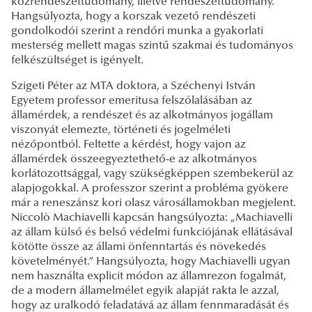
közrendészettudomány, illetve rendészettudomány.
Hangsúlyozta, hogy a korszak vezető rendészeti
gondolkodói szerint a rendőri munka a gyakorlati
mesterség mellett magas szintű szakmai és tudományos
felkészültséget is igényelt.
Szigeti Péter az MTA doktora, a Széchenyi István
Egyetem professor emeritusa felszólalásában az
államérdek, a rendészet és az alkotmányos jogállam
viszonyát elemezte, történeti és jogelméleti
nézőpontból. Feltette a kérdést, hogy vajon az
államérdek összeegyeztethető-e az alkotmányos
korlátozottsággal, vagy szükségképpen szembekerül az
alapjogokkal. A professzor szerint a probléma gyökere
már a reneszánsz kori olasz városállamokban megjelent.
Niccolò Machiavelli kapcsán hangsúlyozta: „Machiavelli
az állam külső és belső védelmi funkciójának ellátásával
kötötte össze az állami önfenntartás és növekedés
követelményét.” Hangsúlyozta, hogy Machiavelli ugyan
nem használta explicit módon az államrezon fogalmát,
de a modern államelmélet egyik alapját rakta le azzal,
hogy az uralkodó feladatává az állam fennmaradását és