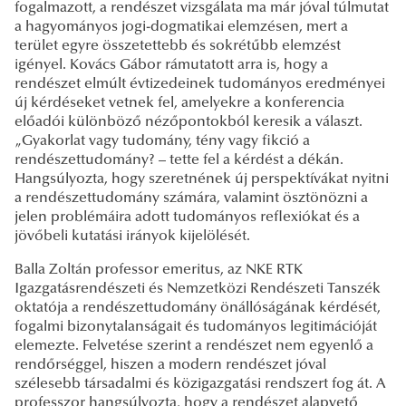
fogalmazott, a rendészet vizsgálata ma már jóval túlmutat
a hagyományos jogi-dogmatikai elemzésen, mert a
terület egyre összetettebb és sokrétűbb elemzést
igényel. Kovács Gábor rámutatott arra is, hogy a
rendészet elmúlt évtizedeinek tudományos eredményei
új kérdéseket vetnek fel, amelyekre a konferencia
előadói különböző nézőpontokból keresik a választ.
„Gyakorlat vagy tudomány, tény vagy fikció a
rendészettudomány? – tette fel a kérdést a dékán.
Hangsúlyozta, hogy szeretnének új perspektívákat nyitni
a rendészettudomány számára, valamint ösztönözni a
jelen problémáira adott tudományos reflexiókat és a
jövőbeli kutatási irányok kijelölését.
Balla Zoltán professor emeritus, az NKE RTK
Igazgatásrendészeti és Nemzetközi Rendészeti Tanszék
oktatója a rendészettudomány önállóságának kérdését,
fogalmi bizonytalanságait és tudományos legitimációját
elemezte. Felvetése szerint a rendészet nem egyenlő a
rendőrséggel, hiszen a modern rendészet jóval
szélesebb társadalmi és közigazgatási rendszert fog át. A
professzor hangsúlyozta, hogy a rendészet alapvető