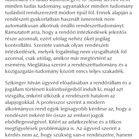
minden tudás tudomány, ugyanakkor minden tudomány
tudásból rendszerezett módon épül föl. Ennek alapján a
rendészeti gyakorlatban használt ismeretek nem
automatikusan alkotnak önálló rendészettudományt.
Rámutatott arra, hogy a rendőri intézkedések jelentős
része azonnali, ezért utólag nehéz őket jogilag
kontrollálni. Szerinte vannak olyan rendészeti
intézkedések, melyek fogalmilag nem vizsgálhatók föl
azonnal, csak utólag, amikor már megtörtént az
esemény. Meglátása szerint a rendészettudomány és a
közigazgatás-tudomány között nincs teljes szakadék.
Szikinger István ügyvéd
előadásában a rendőrállam és a
jogállam történeti különbségeiből indult ki, majd azt
vizsgálta, miként ütközik a rendészeti hatalom az
alapjogokkal. A professzor szerint a modern
alkotmányos rend egyik legnagyobb kérdése az, hogy a
rendészet miként fér össze az emberi jogok
elsődlegességével. Kitért az adatkezelése és a titkos
megfigyelések problémájára is. Az ügyvéd szerint a
kérdés nem az, hogy szükség van-e rendészetre, hanem