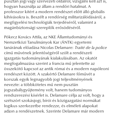
pusztán jogi vagy szervezeti oldalról, vizsgálni kell azt is,
hogyan használja az állam a rendőri hatalmat. A
professzor kitért a modern rendészet előtt álló globális
kihívásokra is. Beszélt a rendőrség militarizálódásáról, a
megfigyelési technológiák terjedéséről, valamint a
magánbiztonsági szereplők erősödéséről.
Pókecz Kovács Attila, az NKE Államtudományi és
Nemzetközi Tanulmányok Kar (ÁNTK) egyetemi
tanárának előadása
Nicolas Delamare:
Traité de la police
című művének jelentőségéről szólt a rendészeti
igazgatás tudományának kialakulásában. Az okatót
megfogalmazása szerint a francia mű jelentette az
összekötő kapcsot az antik római és a modern napóleoni
rendészet között.
A szakértő Delamare főművét a
korszak egyik legnagyobb jogi teljesítményének
nevezte: a többkötetes mű nem pusztán
jogszabálygyűjtemény volt, hanem tudományos
rendszerezési kísérlet is. Delamare célja az volt, hogy a
szétszórt szokásjogi, bírói és közigazgatási normákat
logikus szerkezetbe rendezze, és elméleti alapokat
adjon a rendészetnek. Szerinte Delamare már modern