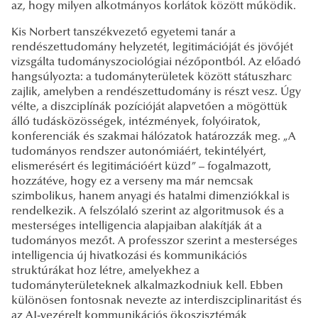
az, hogy milyen alkotmányos korlátok között működik.
Kis Norbert tanszékvezető egyetemi tanár a
rendészettudomány helyzetét, legitimációját és jövőjét
vizsgálta tudományszociológiai nézőpontból. Az előadó
hangsúlyozta: a tudományterületek között státuszharc
zajlik, amelyben a rendészettudomány is részt vesz. Úgy
vélte, a diszciplínák pozícióját alapvetően a mögöttük
álló tudásközösségek, intézmények, folyóiratok,
konferenciák és szakmai hálózatok határozzák meg. „A
tudományos rendszer autonómiáért, tekintélyért,
elismerésért és legitimációért küzd” – fogalmazott,
hozzátéve, hogy ez a verseny ma már nemcsak
szimbolikus, hanem anyagi és hatalmi dimenziókkal is
rendelkezik. A felszólaló szerint az algoritmusok és a
mesterséges intelligencia alapjaiban alakítják át a
tudományos mezőt. A professzor szerint a mesterséges
intelligencia új hivatkozási és kommunikációs
struktúrákat hoz létre, amelyekhez a
tudományterületeknek alkalmazkodniuk kell. Ebben
különösen fontosnak nevezte az interdiszciplinaritást és
az AI-vezérelt kommunikációs ökoszisztémák