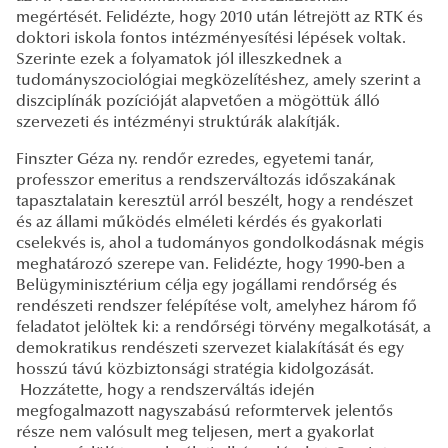
megértését. Felidézte, hogy 2010 után létrejött az RTK és
doktori iskola fontos intézményesítési lépések voltak.
Szerinte ezek a folyamatok jól illeszkednek a
tudományszociológiai megközelítéshez, amely szerint a
diszciplínák pozícióját alapvetően a mögöttük álló
szervezeti és intézményi struktúrák alakítják.
Finszter Géza ny. rendőr ezredes, egyetemi tanár,
professzor emeritus a rendszerváltozás időszakának
tapasztalatain keresztül arról beszélt, hogy a rendészet
és az állami működés elméleti kérdés és gyakorlati
cselekvés is, ahol a tudományos gondolkodásnak mégis
meghatározó szerepe van. Felidézte, hogy 1990-ben a
Belügyminisztérium célja egy jogállami rendőrség és
rendészeti rendszer felépítése volt, amelyhez három fő
feladatot jelöltek ki: a rendőrségi törvény megalkotását, a
demokratikus rendészeti szervezet kialakítását és egy
hosszú távú közbiztonsági stratégia kidolgozását.
Hozzátette, hogy a rendszerváltás idején
megfogalmazott nagyszabású reformtervek jelentős
része nem valósult meg teljesen, mert a gyakorlat