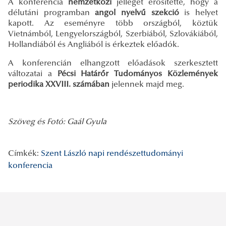
A konferencia
nemzetközi
jellegét erősítette, hogy a
délutáni programban
angol nyelvű szekció
is helyet
kapott. Az eseményre több országból, köztük
Vietnámból, Lengyelországból, Szerbiából, Szlovákiából,
Hollandiából és Angliából is érkeztek előadók.
A konferencián elhangzott előadások szerkesztett
változatai a
Pécsi Határőr Tudományos Közlemények
periodika XXVIII. számában
jelennek majd meg.
Szöveg és Fotó: Gaál Gyula
Címkék:
Szent László napi rendészettudományi
konferencia