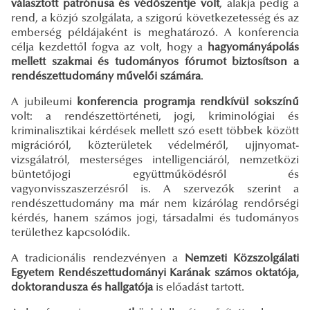
választott patrónusa és védőszentje volt
, alakja pedig a
rend, a közjó szolgálata, a szigorú következetesség és az
emberség példájaként is meghatározó. A konferencia
célja kezdettől fogva az volt, hogy a
hagyományápolás
mellett szakmai és tudományos fórumot biztosítson a
rendészettudomány művelői számára
.
A jubileumi
konferencia programja rendkívül sokszínű
volt: a rendészettörténeti, jogi, kriminológiai és
kriminalisztikai kérdések mellett szó esett többek között
migrációról, közterületek védelméről, ujjnyomat-
vizsgálatról, mesterséges intelligenciáról, nemzetközi
büntetőjogi együttműködésről és
vagyonvisszaszerzésről is. A szervezők szerint a
rendészettudomány ma már nem kizárólag rendőrségi
kérdés, hanem számos jogi, társadalmi és tudományos
területhez kapcsolódik.
A tradicionális rendezvényen a
Nemzeti Közszolgálati
Egyetem Rendészettudományi Karának számos oktatója,
doktorandusza és hallgatója
is előadást tartott.