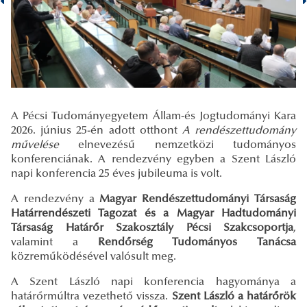
A Pécsi Tudományegyetem Állam-és Jogtudományi Kara
2026. június 25-én adott otthont
A rendészettudomány
művelése
elnevezésű nemzetközi tudományos
konferenciának. A rendezvény egyben a Szent László
napi konferencia 25 éves jubileuma is volt.
A rendezvény a
Magyar Rendészettudományi Társaság
Határrendészeti Tagozat és a Magyar Hadtudományi
Társaság Határőr Szakosztály Pécsi Szakcsoportja
,
valamint a
Rendőrség Tudományos Tanácsa
közreműködésével valósult meg.
A Szent László napi konferencia hagyománya a
határőrmúltra vezethető vissza.
Szent László a határőrök