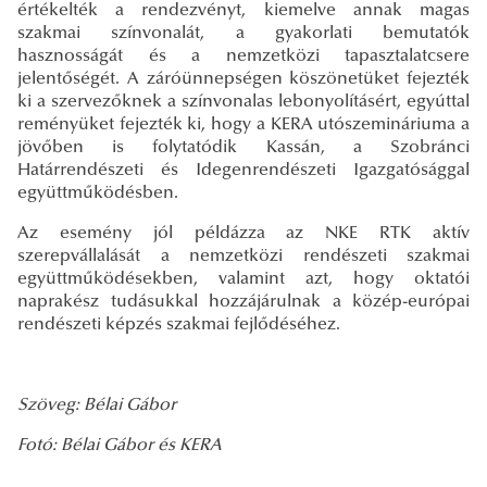
értékelték a rendezvényt, kiemelve annak magas
szakmai színvonalát, a gyakorlati bemutatók
hasznosságát és a nemzetközi tapasztalatcsere
jelentőségét. A záróünnepségen köszönetüket fejezték
ki a szervezőknek a színvonalas lebonyolításért, egyúttal
reményüket fejezték ki, hogy a KERA utószemináriuma a
jövőben is folytatódik Kassán, a Szobránci
Határrendészeti és Idegenrendészeti Igazgatósággal
együttműködésben.
Az esemény jól példázza az NKE RTK aktív
szerepvállalását a nemzetközi rendészeti szakmai
együttműködésekben, valamint azt, hogy oktatói
naprakész tudásukkal hozzájárulnak a közép-európai
rendészeti képzés szakmai fejlődéséhez.
Szöveg: Bélai Gábor
Fotó: Bélai Gábor és KERA