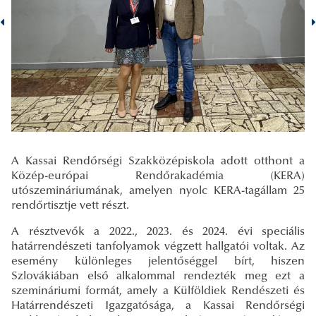
A Kassai Rendőrségi Szakközépiskola adott otthont a
Közép-európai Rendőrakadémia (KERA)
utószemináriumának, amelyen nyolc KERA-tagállam 25
rendőrtisztje vett részt.
A résztvevők a 2022., 2023. és 2024. évi speciális
határrendészeti tanfolyamok végzett hallgatói voltak. Az
esemény különleges jelentőséggel bírt, hiszen
Szlovákiában első alkalommal rendezték meg ezt a
szemináriumi formát, amely a Külföldiek Rendészeti és
Határrendészeti Igazgatósága, a Kassai Rendőrségi