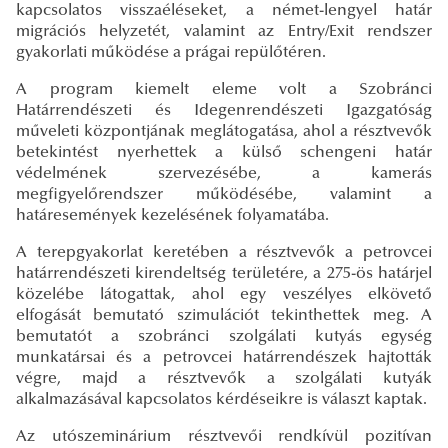
kapcsolatos visszaéléseket, a német-lengyel határ
migrációs helyzetét, valamint az Entry/Exit rendszer
gyakorlati működése a prágai repülőtéren.
A program kiemelt eleme volt a Szobránci
Határrendészeti és Idegenrendészeti Igazgatóság
műveleti központjának meglátogatása, ahol a résztvevők
betekintést nyerhettek a külső schengeni határ
védelmének szervezésébe, a kamerás
megfigyelőrendszer működésébe, valamint a
határesemények kezelésének folyamatába.
A terepgyakorlat keretében a résztvevők a petrovcei
határrendészeti kirendeltség területére, a 275-ös határjel
közelébe látogattak, ahol egy veszélyes elkövető
elfogását bemutató szimulációt tekinthettek meg. A
bemutatót a szobránci szolgálati kutyás egység
munkatársai és a petrovcei határrendészek hajtották
végre, majd a résztvevők a szolgálati kutyák
alkalmazásával kapcsolatos kérdéseikre is választ kaptak.
Az utószeminárium résztvevői rendkívül pozitívan