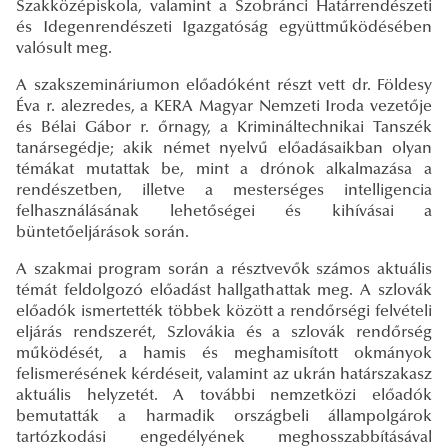
Szakközépiskola, valamint a Szobránci Határrendészeti
és Idegenrendészeti Igazgatóság együttműködésében
valósult meg.
A szakszemináriumon előadóként részt vett dr. Földesy
Éva r. alezredes, a KERA Magyar Nemzeti Iroda vezetője
és Bélai Gábor r. őrnagy, a Krimináltechnikai Tanszék
tanársegédje; akik német nyelvű előadásaikban olyan
témákat mutattak be, mint a drónok alkalmazása a
rendészetben, illetve a mesterséges intelligencia
felhasználásának lehetőségei és kihívásai a
büntetőeljárások során.
A szakmai program során a résztvevők számos aktuális
témát feldolgozó előadást hallgathattak meg. A szlovák
előadók ismertették többek között a rendőrségi felvételi
eljárás rendszerét, Szlovákia és a szlovák rendőrség
működését, a hamis és meghamisított okmányok
felismerésének kérdéseit, valamint az ukrán határszakasz
aktuális helyzetét. A további nemzetközi előadók
bemutatták a harmadik országbeli állampolgárok
tartózkodási engedélyének meghosszabbításával