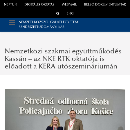
NEPTUN
DIGITÁLIS OKTATÁS
WEBMAIL
BELSŐ DOKUMENTUMTÁR
ENG
NEMZETI KÖZSZOLGÁLATI EGYETEM
RENDÉSZETTUDOMÁNYI KAR
Nemzetközi szakmai együttműködés
Kassán – az NKE RTK oktatója is
előadott a KERA utószemináriumán