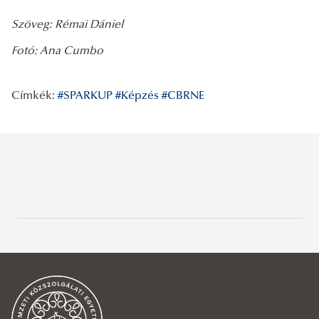
Szöveg: Rémai Dániel
Fotó: Ana Cumbo
Címkék:
#SPARKUP
#Képzés
#CBRNE
Legutóbbi bejegyzések
2026/07/29
A gyermek mindenek felett
2026/07/27
Hamarosan indul a jelentkezés az egyetemi pótfelvételire