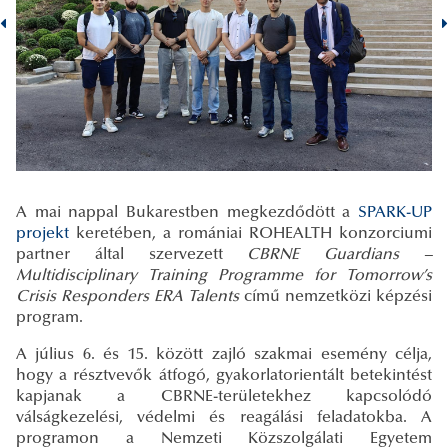
A mai nappal Bukarestben megkezdődött a
SPARK-UP
projekt
keretében, a romániai ROHEALTH konzorciumi
partner által szervezett
CBRNE Guardians –
Multidisciplinary Training Programme for Tomorrow’s
Crisis Responders ERA Talents
című nemzetközi képzési
program.
A július 6. és 15. között zajló szakmai esemény célja,
hogy a résztvevők átfogó, gyakorlatorientált betekintést
kapjanak a CBRNE-területekhez kapcsolódó
válságkezelési, védelmi és reagálási feladatokba. A
programon a Nemzeti Közszolgálati Egyetem