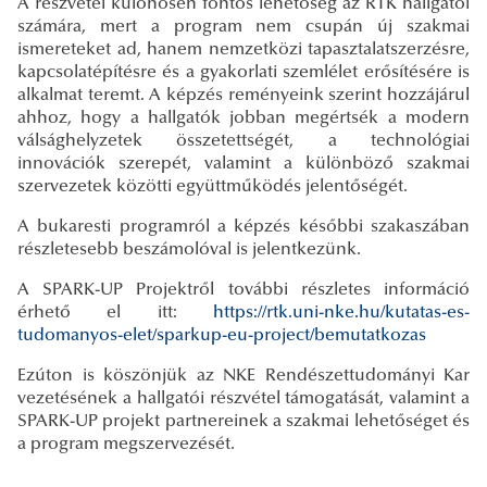
A részvétel különösen fontos lehetőség az RTK hallgatói
számára, mert a program nem csupán új szakmai
ismereteket ad, hanem nemzetközi tapasztalatszerzésre,
kapcsolatépítésre és a gyakorlati szemlélet erősítésére is
alkalmat teremt. A képzés reményeink szerint hozzájárul
ahhoz, hogy a hallgatók jobban megértsék a modern
válsághelyzetek összetettségét, a technológiai
innovációk szerepét, valamint a különböző szakmai
szervezetek közötti együttműködés jelentőségét.
A bukaresti programról a képzés későbbi szakaszában
részletesebb beszámolóval is jelentkezünk.
A SPARK-UP Projektről további részletes információ
érhető el itt:
https://rtk.uni-nke.hu/kutatas-es-
tudomanyos-elet/sparkup-eu-project/bemutatkozas
Ezúton is köszönjük az NKE Rendészettudományi Kar
vezetésének a hallgatói részvétel támogatását, valamint a
SPARK-UP projekt partnereinek a szakmai lehetőséget és
a program megszervezését.