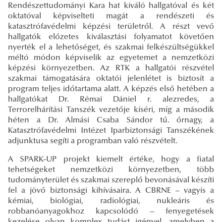
Rendészettudományi Kara hat kiváló hallgatóval és két
oktatóval képviselteti magát a rendészeti és
katasztrófavédelmi képzési területről. A részt vevő
hallgatók előzetes kiválasztási folyamatot követően
nyerték el a lehetőséget, és szakmai felkészültségükkel
méltó módon képviselik az egyetemet a nemzetközi
képzési környezetben. Az RTK a hallgatói részvétel
szakmai támogatására oktatói jelenlétet is biztosít a
program teljes időtartama alatt. A képzés első hetében a
hallgatókat Dr. Rémai Dániel r. alezredes, a
Terrorelhárítási Tanszék vezetője kíséri, míg a második
héten a Dr. Almási Csaba Sándor tű. őrnagy, a
Katasztrófavédelmi Intézet Iparbiztonsági Tanszékének
adjunktusa segíti a programban való részvételt.
A SPARK-UP projekt kiemelt értéke, hogy a fiatal
tehetségeket nemzetközi környezetben, több
tudományterület és szakmai szereplő bevonásával készíti
fel a jövő biztonsági kihívásaira. A CBRNE – vagyis a
kémiai, biológiai, radiológiai, nukleáris és
robbanóanyagokhoz kapcsolódó – fenyegetések
kezelése olyan komplex tudást igényel, amelyben a