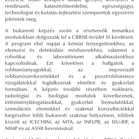
rendészeti, katasztrófavédelmi, egészségügyi,
technológiai és kutatás-fejlesztési szempontok egyszerre
jelennek meg.
A bukaresti képzés során a résztvevők tematikus
modulokban dolgozzák fel a CBRNE-terület fő kérdéseit.
A program első napjai a kémiai fenyegetésekhez, az
elemzési és detektálási módszerekhez, valamint a
robotikai és laboratóriumi alkalmazásokhoz
kapcsolódnak. Ezt követően a hallgatók a
robbanóanyagokkal, az improvizált
robbanószerkezetekkel és a posztrobbanásos
vizsgálatokkal foglalkoznak elméleti és gyakorlati
formában. A képzés további részében nukleáris,
radiológiai és biológiai modulok következnek,
intézménylátogatásokkal, gyakorlati bemutatókkal,
szimulációs elemekkel és szakmai konzultációkkal
kiegészítve több bukaresti szakmai helyszínen, többek
között az ICECHIM, az MTA, az INFLPR, az ISU-BIF, a
NIMP és az ASSB bevonásával.