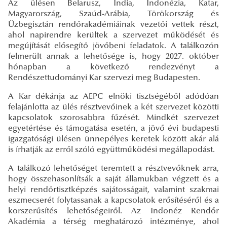
Az ülésen Belarusz, India, Indonézia, Katar,
Magyarország, Szaúd-Arábia, Törökország és
Üzbegisztán rendőrakadémiáinak vezetői vettek részt,
ahol napirendre kerültek a szervezet működését és
megújítását elősegítő jövőbeni feladatok. A találkozón
felmerült annak a lehetősége is, hogy 2027. október
hónapban a következő rendezvényt a
Rendészettudományi Kar szervezi meg Budapesten.
A Kar dékánja az AEPC elnöki tisztségéből adódóan
felajánlotta az ülés résztvevőinek a két szervezet közötti
kapcsolatok szorosabbra fűzését. Mindkét szervezet
egyetértése és támogatása esetén, a jövő évi budapesti
igazgatósági ülésen ünnepélyes keretek között akár alá
is írhatják az erről szóló együttműködési megállapodást.
A találkozó lehetőséget teremtett a résztvevőknek arra,
hogy összehasonlítsák a saját államukban végzett és a
helyi rendőrtisztképzés sajátosságait, valamint szakmai
eszmecserét folytassanak a kapcsolatok erősítéséről és a
korszerűsítés lehetőségeiről. Az Indonéz Rendőr
Akadémia a térség meghatározó intézménye, ahol