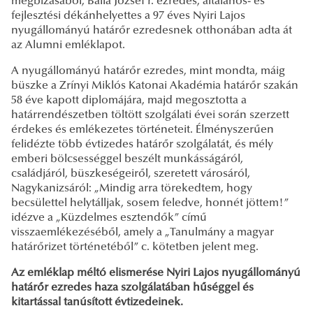
megbízásából, Balla József r. ezredes, általános- és
fejlesztési dékánhelyettes a 97 éves Nyiri Lajos
nyugállományú határőr ezredesnek otthonában adta át
az Alumni emléklapot.
A nyugállományú határőr ezredes, mint mondta, máig
büszke a Zrínyi Miklós Katonai Akadémia határőr szakán
58 éve kapott diplomájára, majd megosztotta a
határrendészetben töltött szolgálati évei során szerzett
érdekes és emlékezetes történeteit. Élményszerűen
felidézte több évtizedes határőr szolgálatát, és mély
emberi bölcsességgel beszélt munkásságáról,
családjáról, büszkeségeiről, szeretett városáról,
Nagykanizsáról: „Mindig arra törekedtem, hogy
becsülettel helytálljak, sosem feledve, honnét jöttem!”
idézve a „Küzdelmes esztendők” című
visszaemlékezéséből, amely a „Tanulmány a magyar
határőrizet történetéből” c. kötetben jelent meg.
Az emléklap méltó elismerése Nyiri Lajos nyugállományú
határőr ezredes haza szolgálatában hűséggel és
kitartással tanúsított évtizedeinek.