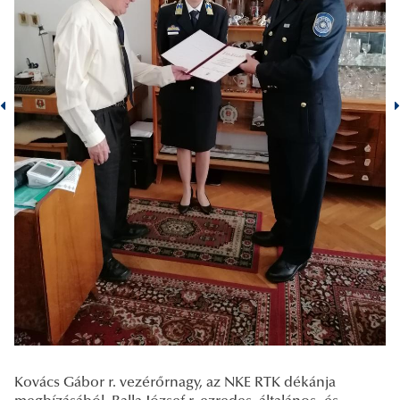
Kovács Gábor r. vezérőrnagy, az NKE RTK dékánja