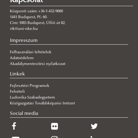
Kapcsolat
Katasztrófavédelmi Intézet vezetője
Tudományos és nemzetközi osztályvezető
Központi szám: +36-1-432-9000
Dékáni Hivatal
1441 Budapest, Pf.: 60.
Cím: 1083 Budapest, Üllői út 82.
Kari Tanács
Dékáni hivatalvezető
rtk@uni-nke.hu
Igazgatási osztályvezető
Szavazati joggal rendelkező tagok
Impresszum
Kari Tanács 2026. évi határozatai
Felhasználási feltételek
Kari Tanács 2025. évi határozatai
Adatvédelem
Kari Tanács 2024. évi határozatai
Akadálymentesítési nyilatkozat
Kari Tanács 2023. évi határozatai
Linkek
Kari Tanács 2022. évi határozatai
Fejlesztési Programok
Felvételi
Kari Tanács 2021. évi határozatai
Ludovika Szabadegyetem
Kari Tanács 2020. évi határozatai
Közigazgatási Továbbképzési Intézet
Kari Tanács 2019. évi határozatai
Social media
Kari Tanács 2018. évi határozatai
Kari Tanács 2017. évi határozatai