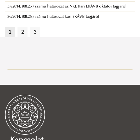
37/2014. (08.26.) számú határozat az NKE Kari EKÁVB oktatói tagjáról
36/2014. (08.26.) számú határozat kari EKÁVB tagjáról
1
2
3
Bemutatkozás
A kar vezetése
Dékán
Általános és fejlesztési dékánhelyettes
Oktatási dékánhelyettes
Általános és fejlesztési dékánhelyettes
​​Tudományos és nemzetközi dékánhelyettes
Fejlesztési osztályvezető
Oktatási dékánhelyettes
Rendészeti Kiképzési és Nevelési Intézet vezetője
Tanulmányi osztályvezető
Tudományos és nemzetközi dékánhelyettes