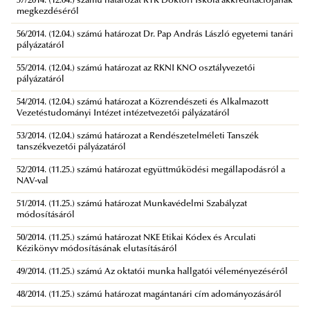
57/2014. (12.04.) számú határozat RTK Doktori Iskola akkreditációjának
megkezdéséről
56/2014. (12.04.) számú határozat Dr. Pap András László egyetemi tanári
pályázatáról
55/2014. (12.04.) számú határozat az RKNI KNO osztályvezetői
pályázatáról
54/2014. (12.04.) számú határozat a Közrendészeti és Alkalmazott
Vezetéstudományi Intézet intézetvezetői pályázatáról
53/2014. (12.04.) számú határozat a Rendészetelméleti Tanszék
tanszékvezetői pályázatáról
52/2014. (11.25.) számú határozat együttműködési megállapodásról a
NAV-val
51/2014. (11.25.) számú határozat Munkavédelmi Szabályzat
módosításáról
50/2014. (11.25.) számú határozat NKE Etikai Kódex és Arculati
Kézikönyv módosításának elutasításáról
49/2014. (11.25.) számú Az oktatói munka hallgatói véleményezéséről
48/2014. (11.25.) számú határozat magántanári cím adományozásáról