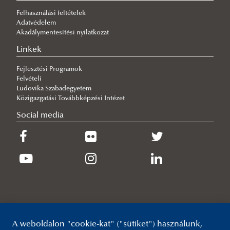
Kari Tanács 2026. évi határozatai
Felhasználási feltételek
Kari Tanács 2025. évi határozatai
Adatvédelem
Kari Tanács 2024. évi határozatai
Akadálymentesítési nyilatkozat
Kari Tanács 2023. évi határozatai
Linkek
Kari Tanács 2022. évi határozatai
Fejlesztési Programok
Felvételi
Kari Tanács 2021. évi határozatai
Ludovika Szabadegyetem
Kari Tanács 2020. évi határozatai
Közigazgatási Továbbképzési Intézet
Kari Tanács 2019. évi határozatai
Social media
Kari Tanács 2018. évi határozatai
Kari Tanács 2017. évi határozatai
Kari Tanács 2016. évi határozatai
Kari Tanács 2015. évi határozatai
Kari Tanács 2014. évi határozatai
Kari Tanács 2013. évi határozatai
A weboldalon "cookie-kat" ("sütiket") használunk,