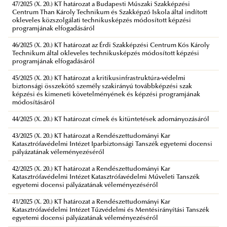
47/2025 (X. 20.) KT határozat a Budapesti Műszaki Szakképzési
Centrum Than Károly Technikum és Szakképző Iskola által indított
okleveles közszolgálati technikusképzés módosított képzési
programjának elfogadásáról
46/2025 (X. 20.) KT határozat az Érdi Szakképzési Centrum Kós Károly
Technikum által okleveles technikusképzés módosított képzési
programjának elfogadásáról
45/2025 (X. 20.) KT határozat a kritikusinfrastruktúra-védelmi
biztonsági összekötő személy szakirányú továbbképzési szak
képzési és kimeneti követelményének és képzési programjának
módosításáról
44/2025 (X. 20.) KT határozat címek és kitüntetések adományozásáról
43/2025 (X. 20.) KT határozat a Rendészettudományi Kar
Katasztrófavédelmi Intézet Iparbiztonsági Tanszék egyetemi docensi
pályázatának véleményezéséről
42/2025 (X. 20.) KT határozat a Rendészettudományi Kar
Katasztrófavédelmi Intézet Katasztrófavédelmi Műveleti Tanszék
egyetemi docensi pályázatának véleményezéséről
41/2025 (X. 20.) KT határozat a Rendészettudományi Kar
Katasztrófavédelmi Intézet Tűzvédelmi és Mentésirányítási Tanszék
egyetemi docensi pályázatának véleményezéséről