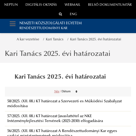
NEPTUN
DIGITÁLIS OKTATÁS
WEBMAIL
BELSŐ DOKUMENTUMTÁR
ENG
NEMZETI KÖZSZOLGÁLATI EGYETEM
RENDÉSZETTUDOMÁNYI KAR
A kar vezetése
Kari Tanács
Kari Tanács 2025. évi határozatai
Kari Tanács 2025. évi határozatai
Kari Tanács 2025. évi határozatai
Név
/
Dátum
58/2025. (XII. 08.) KT határozat a Szervezeti es Működési Szabályzat
módosítása
57/2025. (XII. 08.) KT határozat Javaslattétel az NKE
Intézményfejlesztési Tervének (2025-2030) elfogadására
56/2025. (XII. 08.) KT határozat A Rendészettudományi Kar egyes
szakjai mintatantervének módosítása