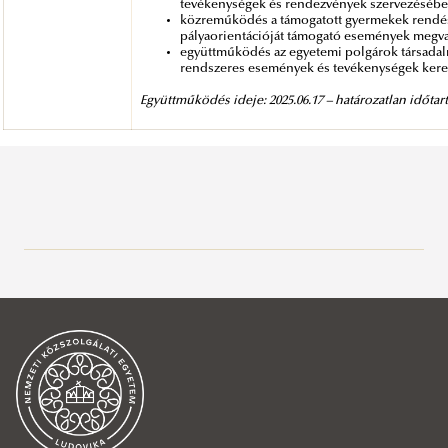
tevékenységek és rendezvények szervezésébe
közreműködés a támogatott gyermekek rendésze
pályaorientációját támogató események megva
együttműködés az egyetemi polgárok társadalm
rendszeres események és tevékenységek keret
Együttműködés ideje: 2025.06.17 – határozatlan időtar
Bemutatkozás
A kar vezetése
Szervezet
Dékán
Közérdekű információk
Általános és fejlesztési dékánhelyettes
Organogram
Minőségügy
Oktatási dékánhelyettes
A kar szervezeti egységei
Általános és fejlesztési dékánhelyettes
Tájékoztatás, társadalmi kapcsolatok
​​Tudományos és nemzetközi dékánhelyettes
RTK Ügyrend
Általános információ
Fejlesztési osztályvezető
Oktatási dékánhelyettes