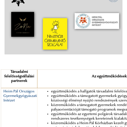
Társadalmi
felelősségvállalási
Az együttműködések f
partnerek
Heim Pál Országos
együttműködés a hallgatók társadalmi felelőss
Gyermekgyógyászati
együttműködés a támogatott gyermekek gyógyu
Intézet
közösségi élményt nyújtó rendezvények szer
közreműködés a támogatott gyermekek rendésze
pályaorientációját támogató programok megva
együttműködés az egyetemi polgárok társadalm
rendszeres tevékenységek kereteinek kialakít
közreműködés a Heim Pál Kórházban kezelt gy