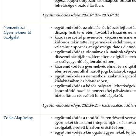
egészségügyi dolgozóinak kikapcsolódását és 
lehetőségek biztosításában.
Együttműködés ideje: 2026.01.09 – 2031.01.09.
Nemzetközi
együttműködés az oktatás- és képzésfejlesztés,
Gyermekmentő
diszciplínák területén, továbbá a hazai és ne
Szolgálat
közös részvétel prevenciós, képzési és ismer
különös tekintettel a gyermekek védelmére, a 
valamint a sport és az egészségtudatos életmó
együttműködés tudományos kutatások végzésé
disszeminációjában, kiemelten a digitális tech
az esélyegyenlőség témaköreiben;
közreműködés a gyermekvédelmet és a digitál
elemzésében, alkalmazott jogi kutatások végzé
együttműködés a nemzetközi szakmai kapcsola
kialakításában és bővítésében;
együttműködés a közös pályázati lehetőségek
kapcsolódó hazai és nemzetközi pályázatok te
biztosítása a részvételi lehetőségekről.
Együttműködés ideje: 2025.06.25 – határozatlan időtar
ZoNa Alapítvány
együttműködés a rendőri és rendészeti szervek
gyermekei társadalmi integrációjának és továb
szolgálatba vetett bizalom erősítésében;
együttműködés a támogatott gyermekek fejlődé