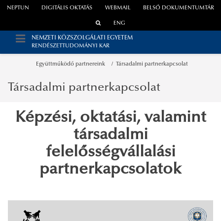
NEPTUN
DIGITÁLIS OKTATÁS
WEBMAIL
BELSŐ DOKUMENTUMTÁR
ENG
NEMZETI KÖZSZOLGÁLATI EGYETEM
RENDÉSZETTUDOMÁNYI KAR
Együttműködő partnereink
Társadalmi partnerkapcsolat
Társadalmi partnerkapcsolat
Képzési, oktatási, valamint
társadalmi
felelősségvállalási
partnerkapcsolatok