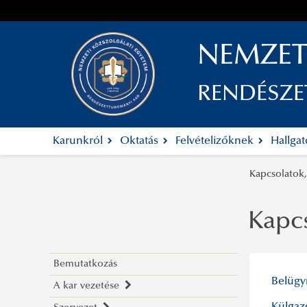
NEMZET
RENDÉSZ
Karunkról
Oktatás
Felvételizőknek
Hallga
Kapcsolatok,
Kapcs
Bemutatkozás
Belügy
A kar vezetése