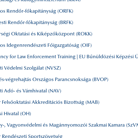
dasági és Külügyminisztérium (KKM)
os Rendőr-főkapitányság (ORFK)
sti Rendőr-főkapitányság (BRFK)
ségi Oktatási és Kiképzőközpont (ROKK)
os Idegenrendészeti Főigazgatóság (OIF)
ncy for Law Enforcement Training | EU Bűnüldözési Képzési
i Védelmi Szolgálat (NVSZ)
és-végrehajtás Országos Parancsnoksága (BVOP)
i Adó- és Vámhivatal (NAV)
 Felsőoktatási Akkreditációs Bizottság (MAB)
i Hivatal (OH)
y-, Vagyonvédelmi és Magánnyomozói Szakmai Kamara (SzV
 Rendészeti Sportszövetség