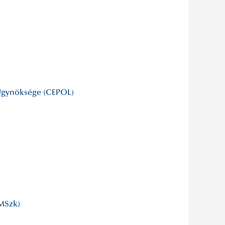
 Ügynöksége (CEPOL)
MSzk)