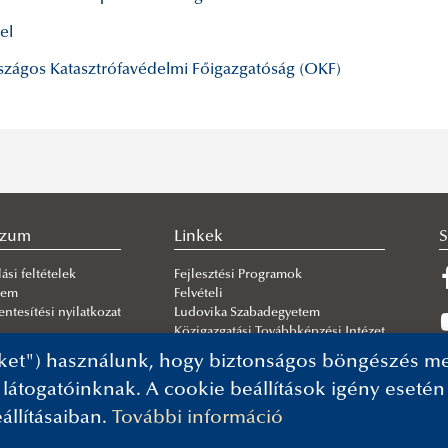
el
zágos Katasztrófavédelmi Főigazgatóság (OKF)
szum
Linkek
S
ási feltételek
Fejlesztési Programok
lem
Felvételi
ntesítési nyilatkozat
Ludovika Szabadegyetem
Közigazgatási Továbbképzési Intézet
ket") használunk, hogy biztonságos böngészés mel
 látogatóinknak. A cookie beállítások igény eseté
állításaiban.
További információ