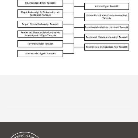
Bemutatkozás
A kar vezetése
Szervezet
Dékán