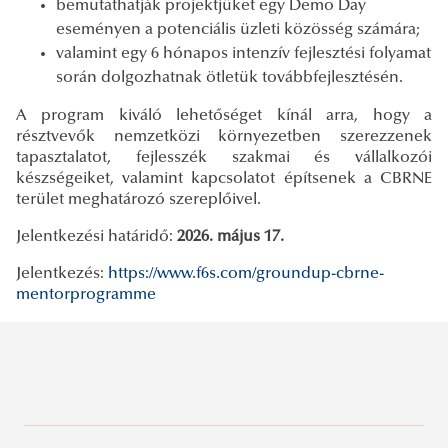
bemutathatják projektjüket egy Demo Day
eseményen a potenciális üzleti közösség számára;
valamint egy 6 hónapos intenzív fejlesztési folyamat
során dolgozhatnak ötletük továbbfejlesztésén.
A program kiváló lehetőséget kínál arra, hogy a
résztvevők nemzetközi környezetben szerezzenek
tapasztalatot, fejlesszék szakmai és vállalkozói
készségeiket, valamint kapcsolatot építsenek a CBRNE
terület meghatározó szereplőivel.
Jelentkezési határidő:
2026. május 17.
Jelentkezés:
https://www.f6s.com/groundup-cbrne-
mentorprogramme
Magyar Tudomány Ünnepe