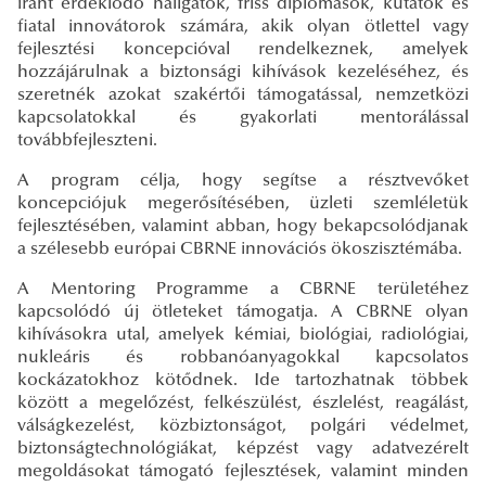
iránt érdeklődő hallgatók, friss diplomások, kutatók és
fiatal innovátorok számára, akik olyan ötlettel vagy
fejlesztési koncepcióval rendelkeznek, amelyek
hozzájárulnak a biztonsági kihívások kezeléséhez, és
szeretnék azokat szakértői támogatással, nemzetközi
kapcsolatokkal és gyakorlati mentorálással
továbbfejleszteni.
A program célja, hogy segítse a résztvevőket
koncepciójuk megerősítésében, üzleti szemléletük
fejlesztésében, valamint abban, hogy bekapcsolódjanak
a szélesebb európai CBRNE innovációs ökoszisztémába.
A Mentoring Programme a CBRNE területéhez
kapcsolódó új ötleteket támogatja. A CBRNE olyan
kihívásokra utal, amelyek kémiai, biológiai, radiológiai,
nukleáris és robbanóanyagokkal kapcsolatos
kockázatokhoz kötődnek. Ide tartozhatnak többek
között a megelőzést, felkészülést, észlelést, reagálást,
válságkezelést, közbiztonságot, polgári védelmet,
biztonságtechnológiákat, képzést vagy adatvezérelt
megoldásokat támogató fejlesztések, valamint minden