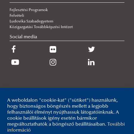
végrehajtás)
Konzorciumi partnerek
Fejlesztési Programok
Felvételi
Modern rendészet educatioja
Kapcsolat
Ludovika Szabadegyetem
Határrendészeti Innovációs Program (HIP)
Közigazgatási Továbbképzési Intézet
Bemutatkozás
Social media
Tevékenységek
Munkatársak
Publikáció
Kiemelt szereplők
Események
Kapcsolat felvétel
A weboldalon "cookie-kat" ("sütiket") használunk,
hogy biztonságos böngészés mellett a legjobb
felhasználói élményt nyújthassuk látogatóinknak. A
cookie beállítások igény esetén bármikor
megváltoztathatók a böngésző beállításaiban.
További
információ