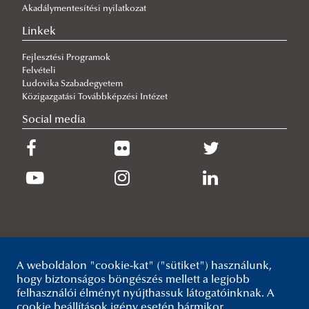
területén a XXI. században
Kapcsolat
SPARKUP’s international CBRNE-related training
Akadálymentesítési nyilatkozat
Határrendészeti Innovációs Program (HIP)
Környezettudatosság a rendészetben (Büntetés-
programs
Linkek
végrehajtás)
Bemutatkozás
Fejlesztési Programok
Felvételi
Modern rendészet educatioja
Tevékenységek
Ludovika Szabadegyetem
Munkatársak
Közigazgatási Továbbképzési Intézet
Publikáció
Social media
Kiemelt szereplők
Események
Kapcsolat felvétel
A weboldalon "cookie-kat" ("sütiket") használunk,
hogy biztonságos böngészés mellett a legjobb
felhasználói élményt nyújthassuk látogatóinknak. A
cookie beállítások igény esetén bármikor