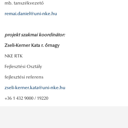
mb. tanszékvezető
remai.daniel@uni-nke.hu
projekt szakmai koordinátor:
Zseli-Kerner Kata r. őrnagy
NKE RTK
Fejlesztési Osztály
fejlesztési referens
zseli-kerner.kata@uni-nke.hu
+36 1 432 9000 / 19220