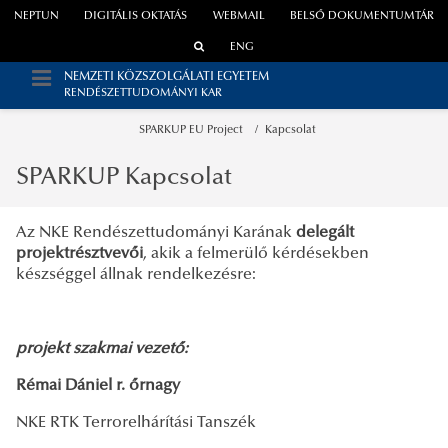
NEPTUN
DIGITÁLIS OKTATÁS
WEBMAIL
BELSŐ DOKUMENTUMTÁR
ENG
NEMZETI KÖZSZOLGÁLATI EGYETEM
RENDÉSZETTUDOMÁNYI KAR
SPARKUP EU Project
Kapcsolat
SPARKUP Kapcsolat
Az NKE Rendészettudományi Karának
delegált
projektrésztvevői
, akik a felmerülő kérdésekben
készséggel állnak rendelkezésre:
projekt szakmai vezető:
Rémai Dániel r. őrnagy
NKE RTK Terrorelhárítási Tanszék