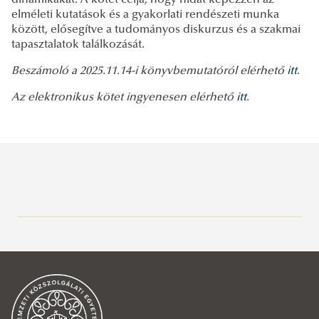
elméleti kutatások és a gyakorlati rendészeti munka
között, elősegítve a tudományos diskurzus és a szakmai
tapasztalatok találkozását.
Beszámoló a 2025.11.14-i könyvbemutatóról elérhető
itt
.
Az elektronikus kötet ingyenesen elérhető
itt
.
Magyar Tudomány Ünnepe
Szent György Szakkollégium
Katasztrófavédelmi Szakkollégium
Szent György Szakkollégium bemutatása
Rendészeti Doktoranduszok Országos Egyesülete
Szervezeti felépítés