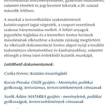
terrorelhárítás intézményesülését, gyakorlati működését,
valamint elméleti és jogi kereteit tükrözik a 20. század
második felében.
A munkát a terrorelhárítási szakmatörténeti
kutatócsoport tagjai végezték, a csoport vezetőinek
szakmai iránymutatása mellett. A feltárt anyagok
jegyzékbe foglalása és a kiemelten fontos források
másolatainak elkészítése a kutatás zárásáig megtörtént.
Az elkészült dokumentáció fontos alapot nyújt a további
tudományos elemzésekhez és kiadványokhoz, valamint
elősegíti a téma iránt érdeklődő kutatók munkáját.
Letölthető dokumentumok:
Csóka Ferenc: Kutatási összefoglaló
Kocsis Piroska: OSZK gyűjtés - Merénylet, politikai
gyilkosság, terrorizmus, terrorcselekmények címszavak
Suslik Ádám: MATARKA gyűjtés - merényletek, politikai
gyilkosságok, terrorcselekmények címszavak