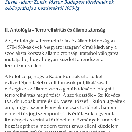
Suslik Ádám: Zoltán József: Budapest történetének
bibliográfiája a kezdetektől 1950-ig
II. Antológia - Terrorelhárítás és állambiztonság
Az „Antológia – Terrorelhárítás és állambiztonság az
1970-1980-as évek Magyarországán” című kiadvány a
szocialista korszak állambiztonsági irataiból válogatva
mutatja be, hogy hogyan küzdött a rendszer a
terrorizmus ellen.
A kötet célja, hogy a Kádár-korszak utolsó két
évtizedében keletkezett források publikálásával
elősegítse az állambiztonság működésébe integrált
terrorelhárítás megértését. A szerkesztők – Sz. Kovács
Éva, dr. Dobák Imre és dr. Mezei József – külön ügyeltek
arra, hogy a szemelvények ne csak történeti, hanem
elméleti és jogi szempontból is értékesek legyenek.
Reményeik szerint a történelmi előzmények ismerete
hozzásegíthet a modern terrorizmus elleni küzdelem