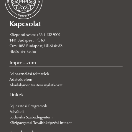
Tudományos munkát támogató dokumentumok
Aktuális hírek, események
Viktimológia
TKP2021-NVA-18 projekt eredménytermékei
Együttműködési megállapodás
Kapcsolat
Publikációk
Hatékony gyakorlatok fejlesztése a kiberbűnözés elleni
Központi szám: +36-1-432-9000
fellépésben
1441 Budapest, Pf.: 60.
Cím: 1083 Budapest, Üllői út 82.
Kutatás a pénzmosás visszaszorítására, felderítési
rtk@uni-nke.hu
eredményeinek, bizonyítása hatékonyságának
Impresszum
fokozására
Felhasználási feltételek
Várható kihívások a terrorizmus és a terrorelhárítás
Adatvédelem
területén a XXI. században
Akadálymentesítési nyilatkozat
Környezettudatosság a rendészetben (Büntetés-
Linkek
végrehajtás)
Fejlesztési Programok
Felvételi
Modern rendészet educatioja
Ludovika Szabadegyetem
SPARKUP EU Project
Közigazgatási Továbbképzési Intézet