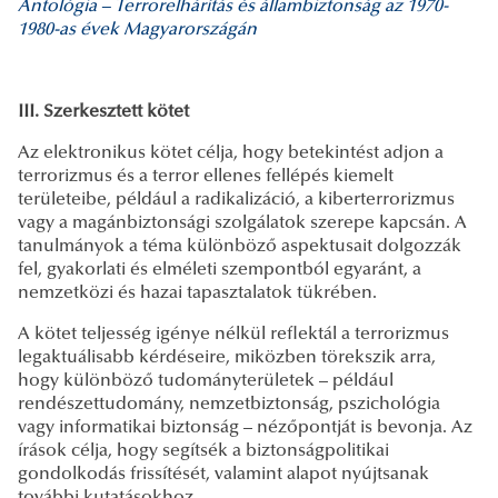
Antológia – Terrorelhárítás és állambiztonság az 1970-
1980-as évek Magyarországán
III. Szerkesztett kötet
Az elektronikus kötet célja, hogy betekintést adjon a
terrorizmus és a terror ellenes fellépés kiemelt
területeibe, például a radikalizáció, a kiberterrorizmus
vagy a magánbiztonsági szolgálatok szerepe kapcsán. A
tanulmányok a téma különböző aspektusait dolgozzák
fel, gyakorlati és elméleti szempontból egyaránt, a
nemzetközi és hazai tapasztalatok tükrében.
A kötet teljesség igénye nélkül reflektál a terrorizmus
legaktuálisabb kérdéseire, miközben törekszik arra,
hogy különböző tudományterületek – például
rendészettudomány, nemzetbiztonság, pszichológia
vagy informatikai biztonság – nézőpontját is bevonja. Az
írások célja, hogy segítsék a biztonságpolitikai
gondolkodás frissítését, valamint alapot nyújtsanak
további kutatásokhoz.