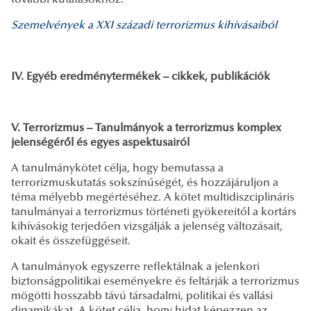
Szemelvények a XXI századi terrorizmus kihívásaiból
IV. Egyéb eredménytermékek – cikkek, publikációk
V. Terrorizmus – Tanulmányok a terrorizmus komplex
jelenségéről és egyes aspektusairól
A tanulmánykötet célja, hogy bemutassa a
terrorizmuskutatás sokszínűségét, és hozzájáruljon a
téma mélyebb megértéséhez. A kötet multidiszciplináris
tanulmányai a terrorizmus történeti gyökereitől a kortárs
kihívásokig terjedően vizsgálják a jelenség változásait,
okait és összefüggéseit.
A tanulmányok egyszerre reflektálnak a jelenkori
biztonságpolitikai eseményekre és feltárják a terrorizmus
mögötti hosszabb távú társadalmi, politikai és vallási
dinamikákat. A kötet célja, hogy hidat képezzen az