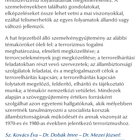
rendszerszintű folyamatainak megismeréséhez. A
szemelvényekben található gondolatokat,
elképzeléseket össze lehet vetni a mai viszonyokkal,
ezáltal felismerhetők az egyes folyamatok állandó vagy
változó jellemzői.
A hat fejezetből álló szemelvénygyűjtemény az alábbi
témaköröket öleli fel: a terrorizmus fogalmi
meghatározása, elméleti megközelítése; a
terrorcselekmények jogi megközelítése; a terrorelhárítási
feladatokban részt vevő szervezetek; az állambiztonsági
szolgálatok feladatai, és a megfogalmazott célok a
terrorelhárítás kapcsán; a terrorelhárítás kapcsán
folytatott megelőző, felderítő, elhárító és tájékoztató
munka; a témakör nemzetközi vetületei. Mindezek
alapján a szöveggyűjtemény értékes forrásként
szolgálhat azon egyetemi hallgatóknak, akik mélyebben
szeretnék tanulmányozni a szocialista korszak
állambiztonságának működését és annak viszonyát az
1970-es és 1980-as években jelentkező terrorizmushoz.
Sz. Kovács Éva – Dr. Dobák Imre – Dr. Mezei József: