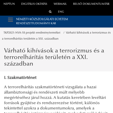
NEPTUN
DIGITÁLIS OKTATÁS
WEBMAIL
BELSŐ DOKUMENTUMTÁR
ENG
NEMZETI KÖZSZOLGÁLATI EGYETEM
RENDÉSZETTUDOMÁNYI KAR
TKP2021-NVA-18 projekt eredménytermékei
Várható kihívások a terrorizmus és
a terrorelhárítás területén a XXI. században
Várható kihívások a terrorizmus és a
terrorelhárítás területén a XXI.
században
I. Szakmatörténet
A terrorelhárítás szakmatörténeti vizsgálata a hazai
állambiztonsági és rendészeti múlt mélyebb
megértéséhez járul hozzá. A kutatás keretében levéltári
források gyűjtése és rendszerezése történt, különös
tekintettel azokra a dokumentumokra, amelyek a