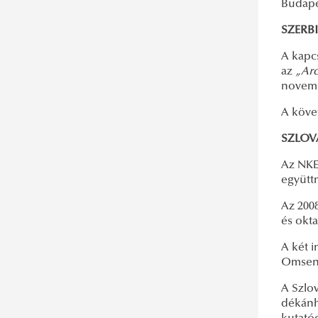
Budape
SZERBI
A kapc
az
„Arc
novemb
A köve
SZLOVÁ
Az NKE
együtt
Az 200
és okt
A két i
Omseni
A Szlo
dékánhe