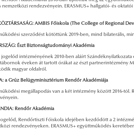
 Rendőr Akadémiával 2018-ban újítottuk meg az együttműköd
 nemzetközi rendezvényein. ERASMUS+ hallgatói- és oktatói
ÖZTÁRSASÁG: AMBIS Főiskola (The College of Regional Develo
működési szerződést kötöttünk 2019-ben, mind bilaterális, mi
SZÁG: Észt Biztonságtudományi Akadémia
 jogelőd intézményének 2010-ben aláírt Szándéknyilatkozata é
tábornok éveken át tartott órákat az észt partnerintézmény 
ködik magyar oldalról.
: a Grúz Belügyminisztérium Rendőr Akadémiája
működési megállapodás van a két intézmény között 2016-tól.
vényein.
NDIA: Rendőr Akadémia
jogelőd, Rendőrtiszti Főiskola idejében kezdődött a 2 intézm
közi rendezvényeken. ERASMUS+ együttműködés keretében hal