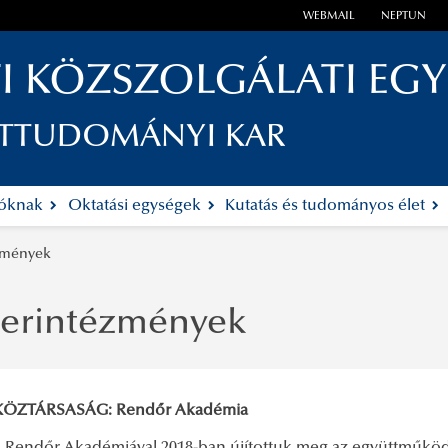
WEBMAIL
NEPTUN
I KÖZSZOLGÁLATI EG
ETTUDOMÁNYI KAR
tóknak
Oktatási egységek
Kutatás és tudományos élet
zmények
nerintézmények
KÖZTÁRSASÁG: Rendőr Akadémia