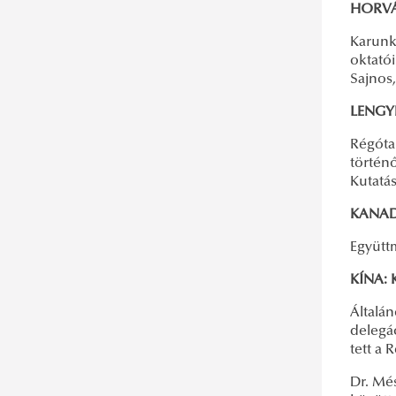
HORVÁ
Karunk
oktató
Sajnos
LENGYE
Régóta
történ
Kutatás
KANADA
Együtt
KÍNA: 
Általá
delegá
tett a
Dr. Mé