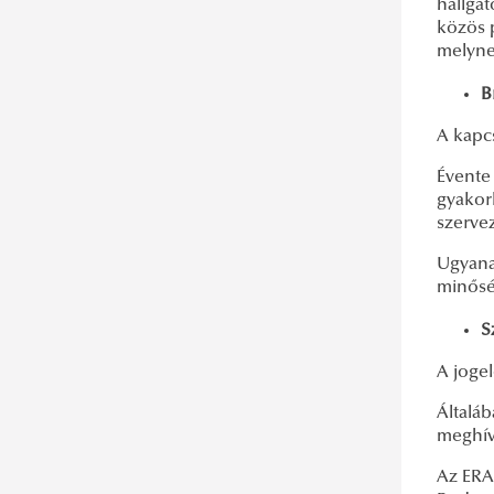
hallga
közös 
melynek
B
A kapc
Évente 
gyakor
szerve
Ugyana
minős
S
A jogel
Általá
meghív
Az ERAS