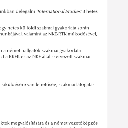
dunkban delegálni
'International Studies'
3 hetes
gy hetes külföldi szakmai gyakorlata során
munkájával, valamint az NKE-RTK működésével,
en a német hallgatók szakmai gyakorlata
észt a BRFK és az NKE által szervezett szakmai
e kiküldésére van lehetőség, szakmai látogatás
ektek megvalósítására és a német vezetőképzős