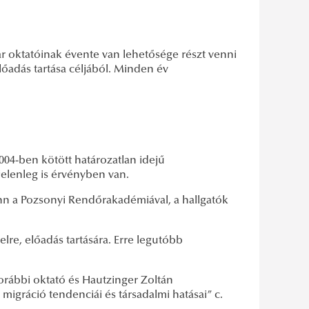
 oktatóinak évente van lehetősége részt venni
adás tartása céljából. Minden év
004-ben kötött határozatlan idejű
elenleg is érvényben van.
nn a Pozsonyi Rendőrakadémiával, a hallgatók
lre, előadás tartására. Erre legutóbb
rábbi oktató és Hautzinger Zoltán
migráció tendenciái és társadalmi hatásai” c.