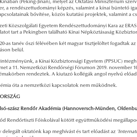
Kínában (Peking-Jinan), melyet az Oktatási Minisztérium szervez
er, a rendészettudományi képzés, valamint a kínai büntető ig
apcsolatainak bővítése, közös kutatási projektek, valamint a 
eti Közszolgálati Egyetem Rendészettudományi Kara az ERAS
latot tart a Pekingben található Kínai Népköztásaság Közbizto
20-as tanév őszi félévében két magyar tisztjelöltet fogadtak 
áson belül.
rintézményünk, a Kínai Közbiztonsági Egyetem (PPSUC) meghív
met a 11. Nemzetközi Rendőrségi Fórumon 2019. november 10
témakörben rendeztek. A kiutazó kollégák angol nyelvű előadá
émia óta a nemzetközi kapcsolatok nem működnek.
TORSZÁG
lsó-szász Rendőr Akadémia (Hannoversch-Münden, Oldenbu
lőd Rendőrtiszti Főiskolával kötött együttműködési megállapo
 delegált oktatónk kap meghívást és tart előadást az
'Internat