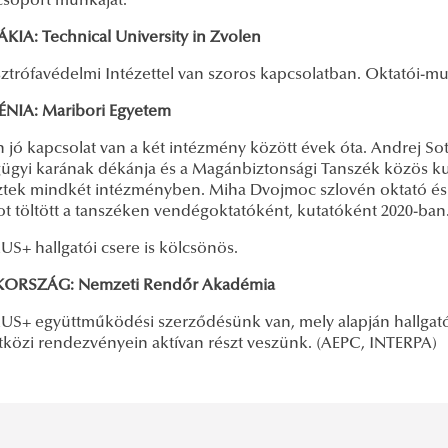
csoport munkáját.
KIA: Technical University in Zvolen
ztrófavédelmi Intézettel van szoros kapcsolatban. Oktatói-mun
NIA: Maribori Egyetem
jó kapcsolat van a két intézmény között évek óta. Andrej Sot
gügyi karának dékánja és a Magánbiztonsági Tanszék közös ku
ztek mindkét intézményben. Miha Dvojmoc szlovén oktató é
t töltött a tanszéken vendégoktatóként, kutatóként 2020-ban
S+ hallgatói csere is kölcsönös.
ORSZÁG: Nemzeti Rendőr Akadémia
S+ együttműködési szerződésünk van, mely alapján hallgatói
közi rendezvényein aktívan részt veszünk. (AEPC, INTERPA)