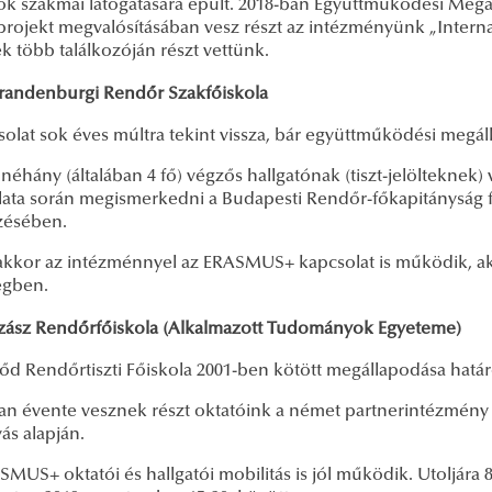
tók szakmai látogatására épült. 2018-ban Együttműködési Megál
projekt megvalósításában vesz részt az intézményünk „Interna
 több találkozóján részt vettünk.
randenburgi Rendőr Szakfőiskola
solat sok éves múltra tekint vissza, bár együttműködési megá
néhány (általában 4 fő) végzős hallgatónak (tiszt-jelölteknek)
lata során megismerkedni a Budapesti Rendőr-főkapitányság 
zésében.
kkor az intézménnyel az ERASMUS+ kapcsolat is működik, akár 
égben.
zász Rendőrfőiskola (Alkalmazott Tudományok Egyeteme)
őd Rendőrtiszti Főiskola 2001-ben kötött megállapodása határo
ban évente vesznek részt oktatóink a német partnerintézmény
ás alapján.
MUS+ oktatói és hallgatói mobilitás is jól működik. Utoljára 8