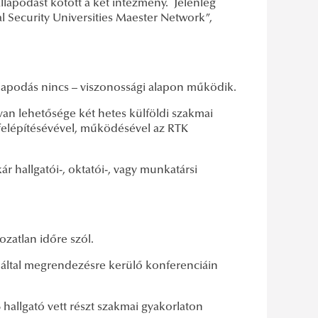
lapodást kötött a két intézmény. Jelenleg
l Security Universities Maester Network”,
llapodás nincs – viszonossági alapon működik.
 van lehetősége két hetes külföldi szakmai
felépítésévével, működésével az RTK
hallgatói-, oktatói-, vagy munkatársi
zatlan időre szól.
 által megrendezésre kerülő konferenciáin
 hallgató vett részt szakmai gyakorlaton