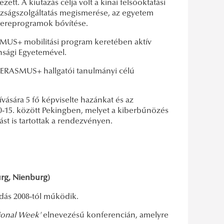
ett. A kiutazás célja volt a kínai felsőoktatási
azságszolgáltatás megismerése, az egyetem
csereprogramok bővítése.
MUS+ mobilitási program keretében aktív
nsági Egyetemével.
az ERASMUS+ hallgatói tanulmányi célú
ására 5 fő képviselte hazánkat és az
-15. között Pekingben, melyet a kiberbűnözés
st is tartottak a rendezvényen.
rg, Nienburg)
dás 2008-tól működik.
ional Week'
elnevezésű konferencián, amelyre