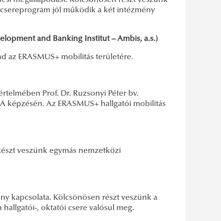
ési megállapodást. Kölcsönösen részt veszünk
 csereprogram jól működik a két intézmény
pment and Banking Institut – Ambis, a.s.)
nd az ERASMUS+ mobilitás területére.
rtelmében Prof. Dr. Ruzsonyi Péter bv.
MA képzésén. Az ERASMUS+ hallgatói mobilitás
 Részt veszünk egymás nemzetközi
ény kapcsolata. Kölcsönösen részt veszünk a
lgatói-, oktatói csere valósul meg.