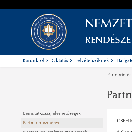
NEMZET
RENDÉSZ
Karunkról
Oktatás
Felvételizőknek
Hallga
Partnerinté
Part
Bemutatkozás, elérhetőségek
CSEH 
Partnerintézmények