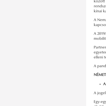
között 
rendsz
kínai k
A Nemz
kapcso
A 2019/
mobilit
Partne
egyete
elleni 
A pand
NÉME
A
A joge
Egy-egy