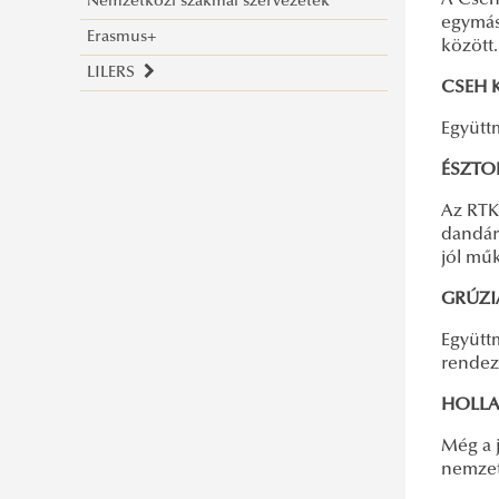
A Cseh
Nemzetközi szakmai szervezetek
egymás
Erasmus+
között.
LILERS
CSEH K
LILERS Programme 2025
Együtt
LILERS Programme 2024
ÉSZTOR
LILERS Programme 2023
Az RTK
Conference Proceedings 2022
dandár
jól mű
GRÚZIA
Együtt
rendez
HOLLA
Még a 
nemzet