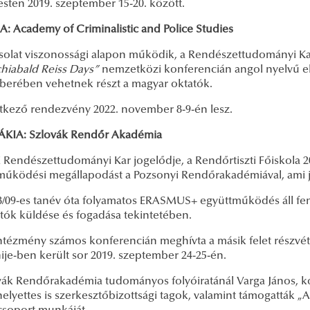
sten 2019. szeptember 15-20. között.
A: Academy of Criminalistic and Police Studies
solat viszonossági alapon működik, a Rendészettudományi Kar
hiabald Reiss Days”
nemzetközi konferencián angol nyelvű elő
erében vehetnek részt a magyar oktatók.
tkező rendezvény 2022. november 8-9-én lesz.
KIA: Szlovák Rendőr Akadémia
 Rendészettudományi Kar jogelődje, a Rendőrtiszti Főiskola 2
működési megállapodást a Pozsonyi Rendőrakadémiával, ami j
8/09-es tanév óta folyamatos ERASMUS+ együttműködés áll fe
atók küldése és fogadása tekintetében.
ntézmény számos konferencián meghívta a másik felet részvéte
je-ben került sor 2019. szeptember 24-25-én.
vák Rendőrakadémia tudományos folyóiratánál Varga János, ko
lyettes is szerkesztőbizottsági tagok, valamint támogatták „A 