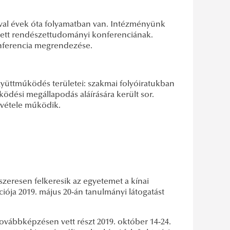
val évek óta folyamatban van. Intézményünk
zett rendészettudományi konferenciának.
konferencia megrendezése.
yüttműködés területei: szakmai folyóiratukban
ödési megállapodás aláírására került sor.
szvétele működik.
zeresen felkeresik az egyetemet a kínai
ója 2019. május 20-án tanulmányi látogatást
ovábbképzésen vett részt 2019. október 14-24.