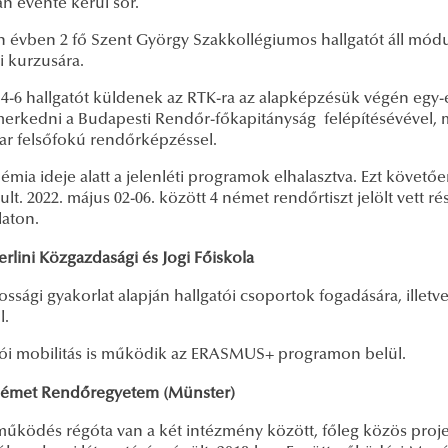
an évente kerül sor.
 évben 2 fő Szent György Szakkollégiumos hallgatót áll mó
i kurzusára.
 4-6 hallgatót küldenek az RTK-ra az alapképzésük végén egy-e
erkedni a Budapesti Rendőr-főkapitányság felépítésévével, 
ar felsőfokú rendőrképzéssel.
mia ideje alatt a jelenléti programok elhalasztva. Ezt követő
ult. 2022. május 02-06. között 4 német rendőrtiszt jelölt vett r
laton.
erlini Közgazdasági és Jogi Főiskola
ssági gyakorlat alapján hallgatói csoportok fogadására, illetv
l.
tói mobilitás is működik az ERASMUS+ programon belül.
émet Rendőregyetem (Münster)
működés régóta van a két intézmény között, főleg közös proj