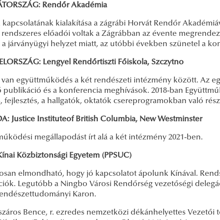
TORSZÁG: Rendőr Akadémia
 kapcsolatának kialakítása a zágrábi Horvát Rendőr Akadémiá
i rendszeres előadói voltak a Zágrábban az évente megrende
, a járványügyi helyzet miatt, az utóbbi években szünetel a 
LORSZÁG: Lengyel Rendőrtiszti Főiskola, Szczytno
 van együttműködés a két rendészeti intézmény között. Az eg
ő publikáció és a konferencia meghívások. 2018-ban Együttműk
, fejlesztés, a hallgatók, oktatók csereprogramokban való ré
: Justice Instituteof British Columbia, New Westminster
működési megállapodást írt alá a két intézmény 2021-ben.
Kínai Közbiztonsági Egyetem
(PPSUC)
nosan elmondható, hogy jó kapcsolatot ápolunk Kínával. Rends
ciók. Legutóbb a Ningbo Városi Rendőrség vezetőségi delegáci
 Rendészettudományi Karon.
száros Bence, r. ezredes nemzetközi dékánhelyettes Vezetői t