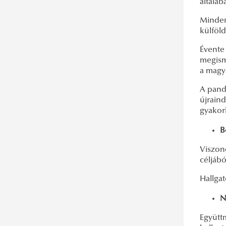
általáb
Minden
külföld
Évente
megism
a magy
A pandé
újraind
gyakor
B
Viszono
céljábó
Hallga
N
Együtt