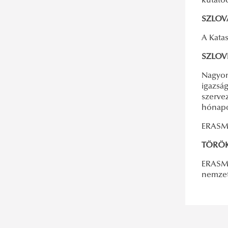
kutató
SZLOVÁ
A Katas
SZLOVÉ
Nagyon 
igazsá
szerve
hónapo
ERASMU
TÖRÖK
ERASMU
nemzet