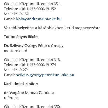
Oktatási Központ III. emelet 351.
Telefon: +36-1-432-9000/19-152
Mellék: 19-152
E-mail:
koltay.andras@uni-nke.hu
Vezető-helyettes:
a későbbiekben kerül megnevezésre
Tudományos titkár:
Dr. Szilvásy György Péter r. őrnagy
mesteroktató
Oktatási Központ III. emelet 318.
Telefon: +36-1-432-9000/19-274
Mellék: 19-274
E-mail:
szilvasy.gyorgy.peter@uni-nke.hu
Kari adminisztrátor:
dr. Vargáné Mincza Gabriella
referens
Oktatási Központ III. emelet 350.