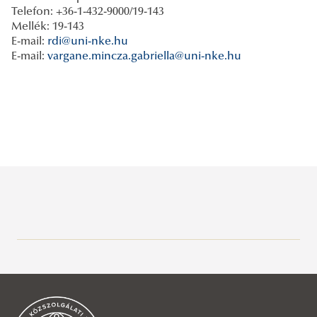
Telefon: +36-1-432-9000/19-143
Mellék: 19-143
E-mail:
rdi@uni-nke.hu
E-mail:
vargane.mincza.gabriella@uni-nke.hu
Alapképzés
Mesterképzés
Bűnügyi igazgatási alapszak
Szakirányú továbbképzési szak
Bűnügyi alapképzési szak
Rendészeti vezető mesterképzési szak