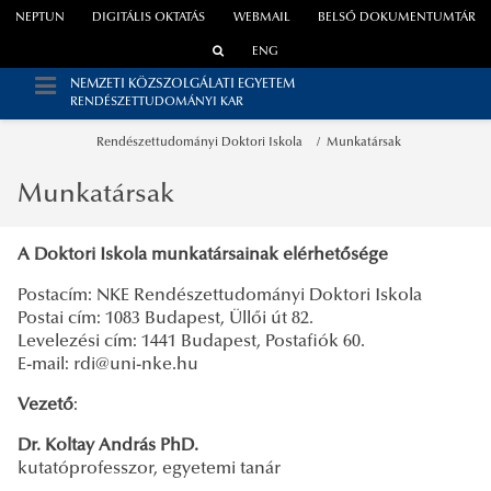
NEPTUN
DIGITÁLIS OKTATÁS
WEBMAIL
BELSŐ DOKUMENTUMTÁR
ENG
NEMZETI KÖZSZOLGÁLATI EGYETEM
RENDÉSZETTUDOMÁNYI KAR
Rendészettudományi Doktori Iskola
Munkatársak
Munkatársak
A Doktori Iskola munkatársainak elérhetősége
Postacím: NKE Rendészettudományi Doktori Iskola
Postai cím: 1083 Budapest, Üllői út 82.
Levelezési cím: 1441 Budapest, Postafiók 60.
E-mail: rdi@uni-nke.hu
Vezető
:
Dr. Koltay András PhD.
kutatóprofesszor, egyetemi tanár