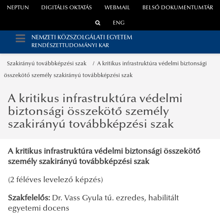
NEPTUN
DIGITÁLIS OKTATÁS
WEBMAIL
BELSŐ DOKUMENTUMTÁR
ENG
NEMZETI KÖZSZOLGÁLATI EGYETEM
RENDÉSZETTUDOMÁNYI KAR
Szakirányú továbbképzési szak
A kritikus infrastruktúra védelmi biztonsági
összekötő személy szakirányú továbbképzési szak
A kritikus infrastruktúra védelmi
biztonsági összekötő személy
szakirányú továbbképzési szak
A kritikus infrastruktúra védelmi biztonsági összekötő
személy szakirányú továbbképzési szak
(2 féléves levelező képzés)
Szakfelelős:
Dr. Vass Gyula tű. ezredes, habilitált
egyetemi docens