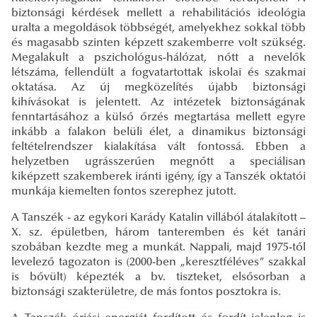
biztonsági kérdések mellett a rehabilitációs ideológia
uralta a megoldások többségét, amelyekhez sokkal több
és magasabb szinten képzett szakemberre volt szükség.
Megalakult a pszichológus-hálózat, nőtt a nevelők
létszáma, fellendült a fogvatartottak iskolai és szakmai
oktatása. Az új megközelítés újabb biztonsági
kihívásokat is jelentett. Az intézetek biztonságának
fenntartásához a külső őrzés megtartása mellett egyre
inkább a falakon belüli élet, a dinamikus biztonsági
feltételrendszer kialakítása vált fontossá. Ebben a
helyzetben ugrásszerűen megnőtt a speciálisan
kiképzett szakemberek iránti igény, így a Tanszék oktatói
munkája kiemelten fontos szerephez jutott.
A Tanszék - az egykori Karády Katalin villából átalakított –
X. sz. épületben, három tanteremben és két tanári
szobában kezdte meg a munkát. Nappali, majd 1975-től
levelező tagozaton is (2000-ben „keresztféléves” szakkal
is bővült) képezték a bv. tiszteket, elsősorban a
biztonsági szakterületre, de más fontos posztokra is.