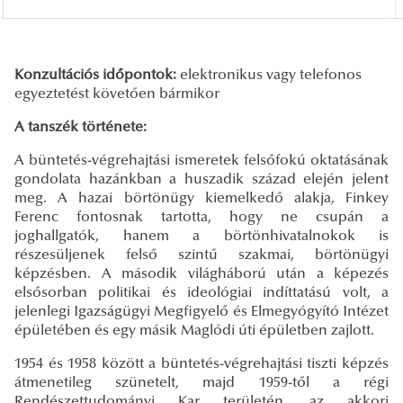
Konzultációs időpontok:
elektronikus vagy telefonos
egyeztetést követően bármikor
A tanszék története:
A büntetés-végrehajtási ismeretek felsőfokú oktatásának
gondolata hazánkban a huszadik század elején jelent
meg. A hazai börtönügy kiemelkedő alakja, Finkey
Ferenc fontosnak tartotta, hogy ne csupán a
joghallgatók, hanem a börtönhivatalnokok is
részesüljenek felső szintű szakmai, börtönügyi
képzésben. A második világháború után a képezés
elsősorban politikai és ideológiai indíttatású volt, a
jelenlegi Igazságügyi Megfigyelő és Elmegyógyító Intézet
épületében és egy másik Maglódi úti épületben zajlott.
1954 és 1958 között a büntetés-végrehajtási tiszti képzés
átmenetileg szünetelt, majd 1959-től a régi
Rendészettudományi Kar területén, az akkori