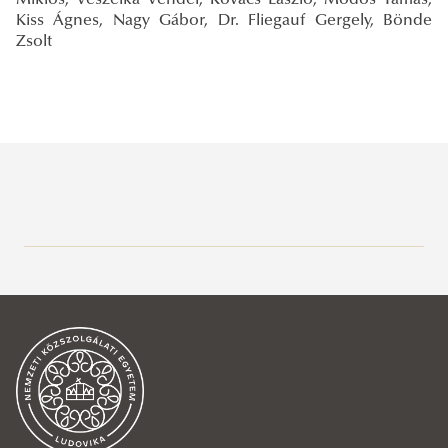
Kiss Ágnes, Nagy Gábor, Dr. Fliegauf Gergely, Bönde
Zsolt
Büntetés-végrehajtási Tanszék
Rólunk
Oktatóink
Tantárgyi programok
Kedvezményes tanulmányi rend feltételek
Aktuális tantárgyi programok
Szakdolgozatok, diplomamunka
Korábbi tantárgyi programok