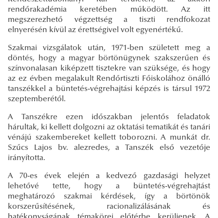
rendőrakadémia keretében működött. Az itt
megszerezhető végzettség a tiszti rendfokozat
elnyerésén kívül az érettségivel volt egyenértékű.
Szakmai vizsgálatok után, 1971-ben született meg a
döntés, hogy a magyar börtönügynek szakszerűen és
színvonalasan kiképzett tisztekre van szüksége, és hogy
az ez évben megalakult Rendőrtiszti Főiskolához önálló
tanszékkel a büntetés-végrehajtási képzés is társul 1972
szeptemberétől.
A Tanszékre ezen időszakban jelentős feladatok
hárultak, ki kellett dolgozni az oktatási tematikát és tanári
vénájú szakembereket kellett toborozni. A munkát dr.
Szűcs Lajos bv. alezredes, a Tanszék első vezetője
irányította.
A 70-es évek elején a kedvező gazdasági helyzet
lehetővé tette, hogy a büntetés-végrehajtást
meghatározó szakmai kérdések, így a börtönök
korszerűsítésének, racionalizálásának és
hatékonyságának témakörei előtérbe kerüljenek. A