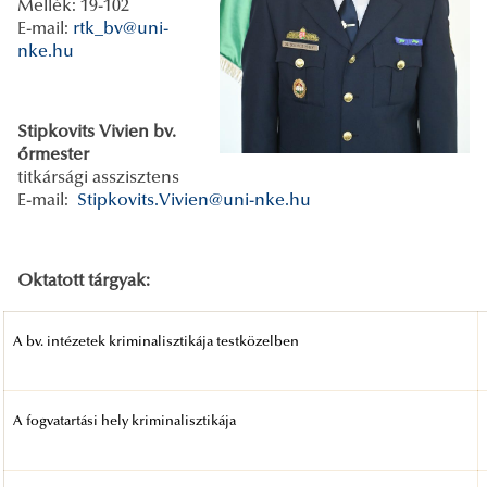
Mellék: 19-102
E-mail:
rtk_bv@uni-
nke.hu
Stipkovits Vivien bv.
őrmester
titkársági asszisztens
E-mail:
Stipkovits.Vivien@uni-nke.hu
Oktatott tárgyak:
A bv. intézetek kriminalisztikája testközelben
A fogvatartási hely kriminalisztikája