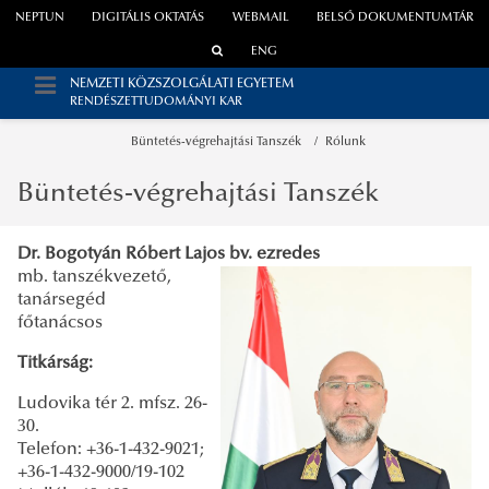
NEPTUN
DIGITÁLIS OKTATÁS
WEBMAIL
BELSŐ DOKUMENTUMTÁR
ENG
NEMZETI KÖZSZOLGÁLATI EGYETEM
RENDÉSZETTUDOMÁNYI KAR
Büntetés-végrehajtási Tanszék
Rólunk
Büntetés-végrehajtási Tanszék
Dr. Bogotyán Róbert Lajos bv. ezredes
mb. tanszékvezető,
tanársegéd
főtanácsos
Titkárság:
Ludovika tér 2. mfsz. 26-
30.
Telefon: +36-1-432-9021;
+36-1-432-9000/19-102