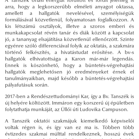
A Tanszék óriási energiát fordított és fordít jelenleg is
arra, hogy a legkorszerűbb elméleti anyagot oktassa,
amellett a hallgatók nevelésével, személyiségük
formálásával közvetlenül, folyamatosan foglalkozzon. A
kis létszámú osztályok, illetve a szoros emberi és
munkakapcsolat révén tanár és diák között a kapcsolat
jó, a tananyag elsajátítása közvetlenül ellenőrzött. Szinte
egyénre szóló differenciával folyik az oktatás, a szakmára
történő felkészítés, a hivatástudat erősítése. A bv-s
hallgatók elhivatottsága a Karon már-már legendás.
Ennek is köszönhető, hogy a büntetés-végrehajtási
hallgatók meglehetősen jó eredményeket érnek el
tanulmányaikban, majd később a büntetés-végrehajtási
pályafutásuk során.
2017-ben a Rendészettudományi Kar, így a Bv. Tanszék is
új helyére költözött. Immáron egy korszerű új épületben
folytathatja munkáját, az Üllői úti Ludovika Campuson.
A Tanszék oktatói szakmájuk kiemelkedő képviselői
voltak régen is, és így van ez ma is. Többen több
évtizedes szakmai múlttal rendelkeznek, hosszú évek