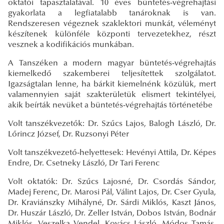
oktatói tapasztalatával. 10 éves büntetés-végrehajtási
gyakorlata a legfiatalabb tanároknak is van.
Rendszeresen végeznek szaklektori munkát, véleményt
készítenek különféle központi tervezetekhez, részt
vesznek a kodifikációs munkában.
A Tanszéken a modern magyar büntetés-végrehajtás
kiemelkedő szakemberei teljesítettek szolgálatot.
Igazságtalan lenne, ha bárkit kiemelnénk közülük, mert
valamennyien saját szakterületük elismert tekintélyei,
akik beírták nevüket a büntetés-végrehajtás történetébe
Volt tanszékvezetők: Dr. Szűcs Lajos, Balogh László, Dr.
Lőrincz József, Dr. Ruzsonyi Péter
Volt tanszékvezető-helyettesek: Hevényi Attila, Dr. Képes
Endre, Dr. Csetneky László, Dr Tari Ferenc
Volt oktatók: Dr. Szűcs Lajosné, Dr. Csordás Sándor,
Madej Ferenc, Dr. Marosi Pál, Válint Lajos, Dr. Cser Gyula,
Dr. Kraviánszky Mihályné, Dr. Sárdi Miklós, Kaszt János,
Dr. Huszár László, Dr. Zeller István, Dobos István, Bodnár
Miklós, Veszelka Vendel, Kovács László, Módos Tamás,