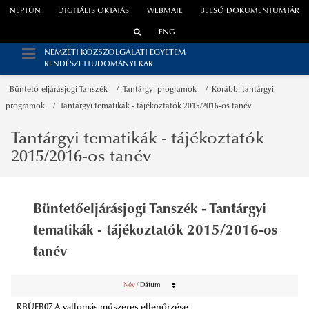
NEPTUN
DIGITÁLIS OKTATÁS
WEBMAIL
BELSŐ DOKUMENTUMTÁR
ENG
NEMZETI KÖZSZOLGÁLATI EGYETEM
RENDÉSZETTUDOMÁNYI KAR
Büntető-eljárásjogi Tanszék
Tantárgyi programok
Korábbi tantárgyi
programok
Tantárgyi tematikák - tájékoztatók 2015/2016-os tanév
Tantárgyi tematikák - tájékoztatók
2015/2016-os tanév
Büntetőeljárásjogi Tanszék - Tantárgyi
tematikák - tájékoztatók 2015/2016-os
tanév
Név
/
Dátum
RBÜEB07 A vallomás műszeres ellenőrzése