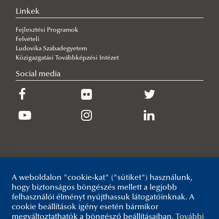
Linkek
tanév
Tantárgyi tematikák - tájékoztatók 2017/2018-as
Fejlesztési Programok
Felvételi
tanév
Ludovika Szabadegyetem
Tantárgyi tematikák - tájékoztatók 2016/2017-es
Közigazgatási Továbbképzési Intézet
Social media
tanév
Tantárgyi tematikák - tájékoztatók 2015/2016-os
tanév
Tantárgyi tematikák - tájékoztatók 2014/2015
Tantárgyi programok 2013/2014-es tanév
Kedvezményes tanulmányi rend feltételek
Szakdolgozatok, diplomamunka
A weboldalon "cookie-kat" ("sütiket") használunk,
Záróvizsga, szigorlat
hogy biztonságos böngészés mellett a legjobb
felhasználói élményt nyújthassuk látogatóinknak. A
Vizsgafelkészülési témakörök, kérdések
cookie beállítások igény esetén bármikor
Tananyagok, jegyzetek
megváltoztathatók a böngésző beállításaiban.
További