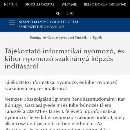
NEPTUN
DIGITÁLIS OKTATÁS
WEBMAIL
BELSŐ DOKUMENTUMTÁR
ENG
NEMZETI KÖZSZOLGÁLATI EGYETEM
RENDÉSZETTUDOMÁNYI KAR
Bűnügyi és Gazdaságvédelmi Tanszék
Egyéb
Tájékoztató informatikai nyomozó, és
kiber nyomozó szakirányú képzés
indításáról
Tájékoztató informatikai nyomozó, és kiber nyomozó
szakirányú képzés indításáról
Nemzeti Közszolgálati Egyetem Rendészettudományi Kar
Bűnügyi, Gazdaságvédelmi és Kiberbűnözés Elleni
Tanszék a 2020/21-es tanév I. félévétől új, informatikai
nyomozó, illetve kiber nyomozó szakirányt indított, mely
állami ösztöndíjas rendszerben elérhető el. Az
alapképzés levelező munkarendben (informatikai