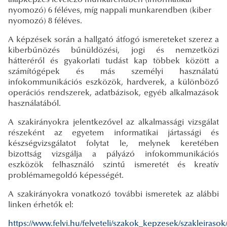
nyomozó) 6 féléves, míg nappali munkarendben (kiber
nyomozó) 8 féléves.
A képzések során a hallgató átfogó ismereteket szerez a
kiberbűnözés bűnüldözési, jogi és nemzetközi
hátteréről és gyakorlati tudást kap többek között a
számítógépek és más személyi használatú
infokommunikációs eszközök, hardverek, a különböző
operációs rendszerek, adatbázisok, egyéb alkalmazások
használatából.
A szakirányokra jelentkezővel az alkalmassági vizsgálat
részeként az egyetem informatikai jártassági és
készségvizsgálatot folytat le, melynek keretében
bizottság vizsgálja a pályázó infokommunikációs
eszközök felhasználó szintű ismeretét és kreatív
problémamegoldó képességét.
A szakirányokra vonatkozó további ismeretek az alábbi
linken érhetők el:
https://www.felvi.hu/felveteli/szakok_kepzesek/szakleirasok