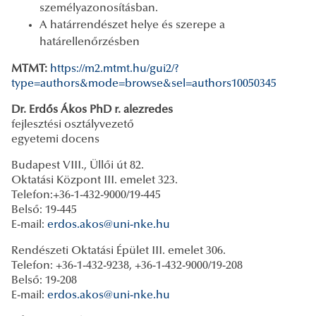
személyazonosításban.
A határrendészet helye és szerepe a
határellenőrzésben
MTMT:
https://m2.mtmt.hu/gui2/?
type=authors&mode=browse&sel=authors10050345
Dr. Erdős Ákos PhD r. alezredes
fejlesztési osztályvezető
egyetemi docens
Budapest VIII., Üllői út 82.
Oktatási Központ III. emelet 323.
Telefon:+36-1-432-9000/19-445
Belső: 19-445
E-mail:
erdos.akos@uni-nke.hu
Rendészeti Oktatási Épület III. emelet 306.
Telefon: +36-1-432-9238, +36-1-432-9000/19-208
Belső: 19-208
E-mail:
erdos.akos@uni-nke.hu