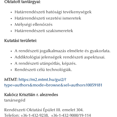
Oktatott tantárgyai
:
Határrendészeti hatósági tevékenységek
Határrendészeti vezetési ismeretek
Mélységi ellenőrzés
Határrendészeti szakismeretek
Kutatási területei
:
A rendészeti jogalkalmazás elmélete és gyakorlata.
Addiktológiai jelenségek rendészeti aspektusai.
A rendészeti utánpótlás, képzés.
Rendészeti célú technológiák.
MTMT:
https://m2.mtmt.hu/gui2/?
type=authors&mode=browse&sel=authors10059181
Kakócz Krisztián r. alezredes
tanársegéd
Rendészeti Oktatási Épület III. emelet 304.
Telefon: +36-1-432-9238, +36-1-432-9000/19-114