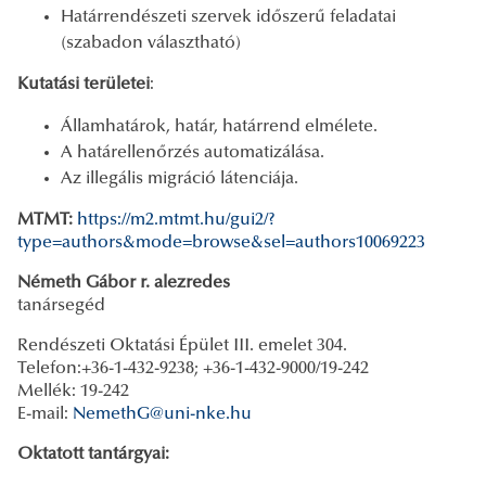
Határrendészeti szervek időszerű feladatai
(szabadon választható)
Kutatási területei
:
Államhatárok, határ, határrend elmélete.
A határellenőrzés automatizálása.
Az illegális migráció látenciája.
MTMT:
https://m2.mtmt.hu/gui2/?
type=authors&mode=browse&sel=authors10069223
Németh Gábor r. alezredes
tanársegéd
Rendészeti Oktatási Épület III. emelet 304.
Telefon:+36-1-432-9238; +36-1-432-9000/19-242
Mellék: 19-242
E-mail:
NemethG@uni-nke.hu
Oktatott tantárgyai: