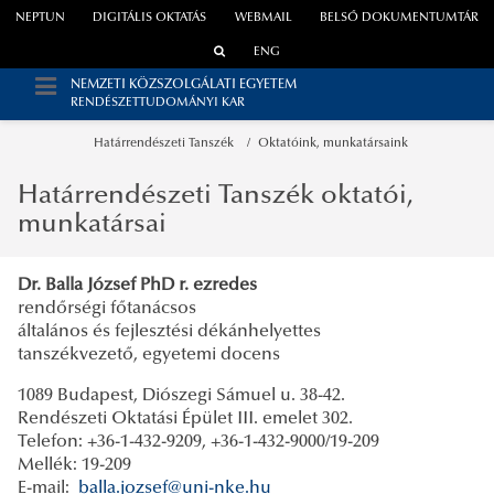
NEPTUN
DIGITÁLIS OKTATÁS
WEBMAIL
BELSŐ DOKUMENTUMTÁR
ENG
NEMZETI KÖZSZOLGÁLATI EGYETEM
RENDÉSZETTUDOMÁNYI KAR
Határrendészeti Tanszék
Oktatóink, munkatársaink
Határrendészeti Tanszék oktatói,
munkatársai
Dr. Balla József PhD r. ezredes
rendőrségi főtanácsos
általános és fejlesztési dékánhelyettes
tanszékvezető, egyetemi docens
1089 Budapest, Diószegi Sámuel u. 38-42.
Rendészeti Oktatási Épület III. emelet 302.
Telefon: +36-1-432-9209, +36-1-432-9000/19-209
Mellék: 19-209
E-mail:
balla.jozsef@uni-nke.hu