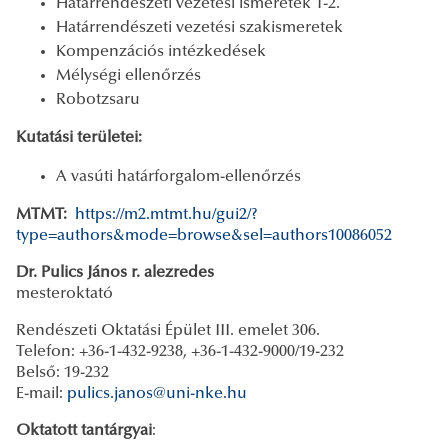
Határrendészeti vezetési ismeretek 1-2.
Határrendészeti vezetési szakismeretek
Kompenzációs intézkedések
Mélységi ellenőrzés
Robotzsaru
Kutatási területei:
A vasúti határforgalom-ellenőrzés
MTMT:
https://m2.mtmt.hu/gui2/?
type=authors&mode=browse&sel=authors10086052
Dr. Pulics János r. alezredes
mesteroktató
Rendészeti Oktatási Épület III. emelet 306.
Telefon: +36-1-432-9238, +36-1-432-9000/19-232
Belső: 19-232
E-mail:
pulics.janos@uni-nke.hu
Oktatott tantárgyai
: