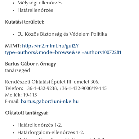
Mélységi ellenőrzés
Határellenőrzés
Kutatási területei:
EU Közös Biztonság és Védelem Politika
MTMT:
https://m2.mtmt.hu/gui2/?
type=authors&mode=browse&sel=authors10072281
Bartus Gábor r. őrnagy
tanársegéd
Rendészeti Oktatási Épület III. emelet 306.
Telefon: +36-1-432-9238, +36-1-432-9000/19-115
Mellék: 19-115
E-mail:
bartus.gabor@uni-nke.hu
Oktatott tantárgyai:
Határellenőrzés 1-2.
Határforgalom-ellenőrzés 1-2.