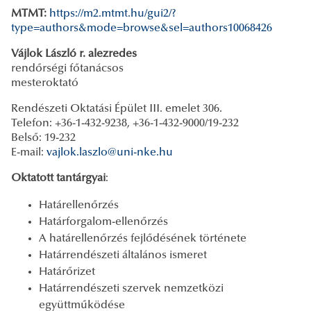
MTMT:
https://m2.mtmt.hu/gui2/?
type=authors&mode=browse&sel=authors10068426
Vájlok László r. alezredes
rendőrségi főtanácsos
mesteroktató
Rendészeti Oktatási Épület III. emelet 306.
Telefon: +36-1-432-9238, +36-1-432-9000/19-232
Belső: 19-232
E-mail:
vajlok.laszlo@uni-nke.hu
Oktatott tantárgyai
:
Határellenőrzés
Határforgalom-ellenőrzés
A határellenőrzés fejlődésének története
Határrendészeti általános ismeret
Határőrizet
Határrendészeti szervek nemzetközi
együttműködése