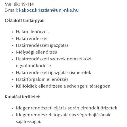
Mellék: 19-114
E-mail:
kakocz.krisztian@uni-nke.hu
Oktatott tantárgyai
:
Határellenőrzés
Határrendészet
Határrendészeti igazgatás
Mélységi ellenőrzés
Határrendészeti szervek nemzetközi
együttműködése
Határrendészeti igazgatási ismeretek
Határforgalom ellenőrzés
Külföldiek ellenőrzése a schengeni térségben
Kutatási területei
:
Idegenrendészeti eljárás során elrendelt őrizetek.
Idegenrendészeti fogvatartás végrehajtásának
sajátosságai.