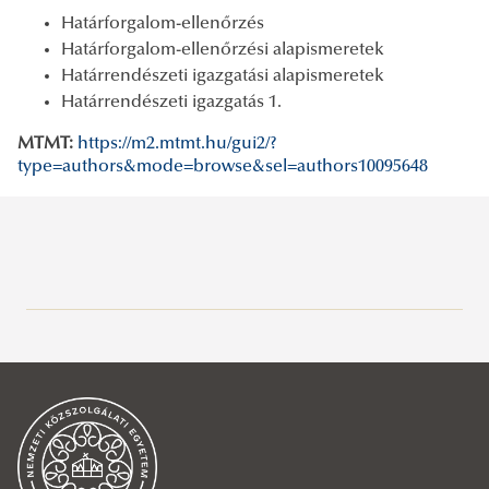
Határforgalom-ellenőrzés
Határforgalom-ellenőrzési alapismeretek
Határrendészeti igazgatási alapismeretek
Határrendészeti igazgatás 1.
MTMT:
https://m2.mtmt.hu/gui2/?
type=authors&mode=browse&sel=authors10095648
Büntetés-végrehajtási Tanszék
Büntető-eljárásjogi Tanszék
Rólunk
Büntetőjogi Tanszék
Oktatóink
Rólunk
Bűnügyi és Gazdaságvédelmi Tanszék
Tantárgyi programok
Oktatóink
Rólunk
Határrendészeti Tanszék
Kedvezményes tanulmányi rend feltételek
Tantárgyi programok
Oktatóink
Rólunk
Aktuális tantárgyi programok