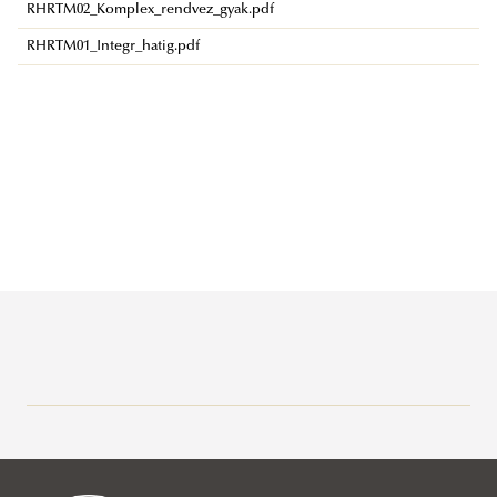
RHRTM02_Komplex_rendvez_gyak.pdf
RHRTM01_Integr_hatig.pdf
Büntetés-végrehajtási Tanszék
Büntető-eljárásjogi Tanszék
Rólunk
Büntetőjogi Tanszék
Oktatóink
Rólunk