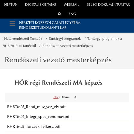
NEPTUN
DIGITÁLIS OKTATÁS
WEBMAIL
BELSŐ DOKUMENTUMTÁR
ENG
NEMZETI KÖZSZOLGÁLATI EGYETEM
RENDÉSZETTUDOMÁNYI KAR
Határrendészeti Tanszék
Tantárgyi programok
Tantárgyi programok a
2018/2019-es tanévtől
Rendészeti vezető mesterképzés
Rendészeti vezető mesterképzés
HÖR régi Rendészeti MA képzés
Név
/
Dátum
RHRTM05_Rend_muv_vez_elv.pdf
RHRTM04_Integr_spec_rendmuv.pdf
RHRTM03_Torzsek_felkesz.pdf