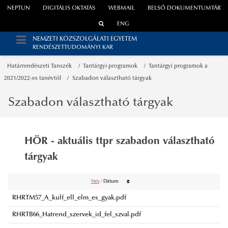
NEPTUN
DIGITÁLIS OKTATÁS
WEBMAIL
BELSŐ DOKUMENTUMTÁR
ENG
NEMZETI KÖZSZOLGÁLATI EGYETEM
RENDÉSZETTUDOMÁNYI KAR
Határrendészeti Tanszék
Tantárgyi programok
Tantárgyi programok a
2021/2022-es tanévtől
Szabadon választható tárgyak
Szabadon választható tárgyak
HÖR - aktuális ttpr szabadon választható
tárgyak
Név
/
Dátum
RHRTM57_A_kulf_ell_elm_es_gyak.pdf
RHRTB66_Hatrend_szervek_id_fel_szval.pdf