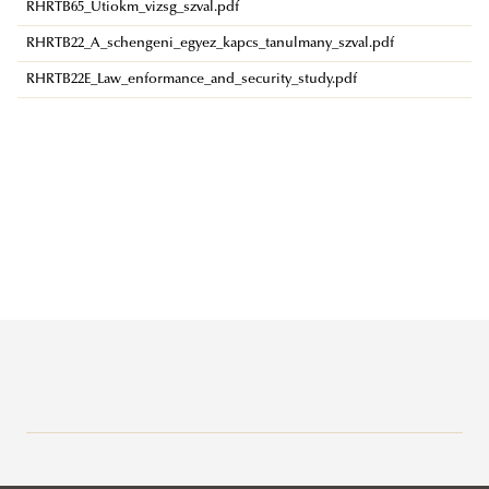
RHRTB65_Utiokm_vizsg_szval.pdf
RHRTB22_A_schengeni_egyez_kapcs_tanulmany_szval.pdf
RHRTB22E_Law_enformance_and_security_study.pdf
Büntetés-végrehajtási Tanszék
Büntető-eljárásjogi Tanszék
Rólunk