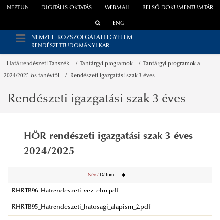
NEPTUN
DIGITÁLIS OKTATÁS
WEBMAIL
BELSŐ DOKUMENTUMTÁR
ENG
NEMZETI KÖZSZOLGÁLATI EGYETEM
RENDÉSZETTUDOMÁNYI KAR
Határrendészeti Tanszék
Tantárgyi programok
Tantárgyi programok a
2024/2025-ös tanévtől
Rendészeti igazgatási szak 3 éves
Rendészeti igazgatási szak 3 éves
HÖR rendészeti igazgatási szak 3 éves
2024/2025
Név
/
Dátum
RHRTB96_Hatrendeszeti_vez_elm.pdf
RHRTB95_Hatrendeszeti_hatosagi_alapism_2.pdf