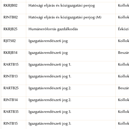
RKRJB02
Hatósági eljárás és közigazgatási perjog
Kollo
RINTB02
Hatósági eljárás és közigazgatási perjog (M)
Kollo
RKRJB25
Humánerőforrás gazdálkodás
Évközi
RJITS02
Igazgatásrendészeti jog
Kollo
RKRJB14
Igazgatásrendészeti jog
Beszá
RARTB15
Igazgatásrendészeti jog 1.
Kollo
RINTB13
Igazgatásrendészeti jog 1.
Kollo
RARTB25
Igazgatásrendészeti jog 2.
Beszá
RINTB14
Igazgatásrendészeti jog 2.
Kollo
RARTB35
Igazgatásrendészeti jog 3.
Kollo
RINTB15
Igazgatásrendészeti jog 3.
Kollo