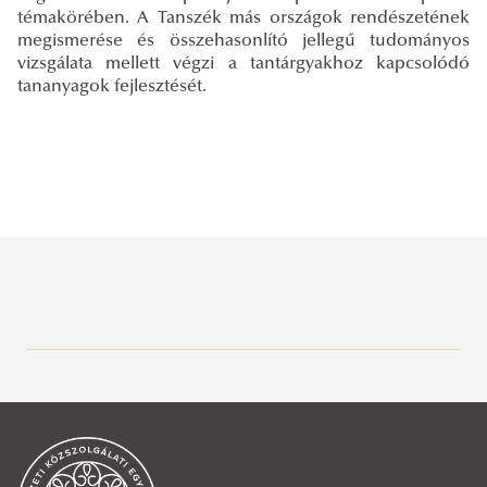
témakörében. A Tanszék más országok rendészetének
megismerése és összehasonlító jellegű tudományos
vizsgálata mellett végzi a tantárgyakhoz kapcsolódó
tananyagok fejlesztését.
Büntetés-végrehajtási Tanszék
Büntető-eljárásjogi Tanszék
Rólunk
Büntetőjogi Tanszék
Oktatóink
Rólunk
Bűnügyi és Gazdaságvédelmi Tanszék
Tantárgyi programok
Oktatóink
Rólunk