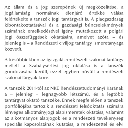
Az állam és a jog szerepének új megközelítése, a
jogállamiság normáinak élenjáró értékké válása
felértékelte a tanszék jogi tantárgyait is. A piacgazdaság
kibontakoztatásával és a gazdasági bűncselekmények
számának emelkedésével igény mutatkozott a polgári
jogi összefüggések oktatására, amelyet azóta – és
jelenleg is – a Rendészeti civiljog tantárgy ismeretanyaga
közvetít.
A későbbiekben az igazgatásrendészeti szakmai tantárgy
mellett a Szabálysértési jog oktatása is a tanszék
gondozásába került, ezzel egyben bővült a rendészeti
szakmai tárgyak köre.
A tanszék 2011-től az NKE Rendészettudományi Karának
a – jelenleg – legnagyobb létszámú, és a legtöbb
tantárgyat oktató tanszéke. Ennek megfelelően a tanszék
portfóliójába tartozik a rendészeti felsőoktatás számára
lényeges alkotmányjogi alapismeretek oktatása, valamint
az alkotmányos alapjogok és a rendészeti tevékenység
speciális kapcsolatának kutatása, a rendészettel és elvi