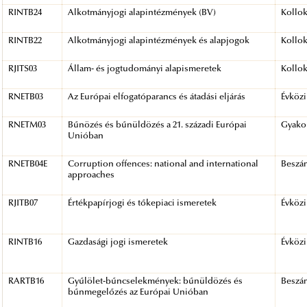
RINTB24
Alkotmányjogi alapintézmények (BV)
Kollo
RINTB22
Alkotmányjogi alapintézmények és alapjogok
Kollo
RJITS03
Állam- és jogtudományi alapismeretek
Kollo
RNETB03
Az Európai elfogatóparancs és átadási eljárás
Évközi
RNETM03
Bűnözés és bűnüldözés a 21. századi Európai
Gyakor
Unióban
RNETB04E
Corruption offences: national and international
Beszá
approaches
RJITB07
Értékpapírjogi és tőkepiaci ismeretek
Évközi
RINTB16
Gazdasági jogi ismeretek
Évközi
RARTB16
Gyűlölet-bűncselekmények: bűnüldözés és
Beszá
bűnmegelőzés az Európai Unióban