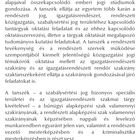
alapjaival összekapcsolódó emberi jogi stúdiumok
gondozása. A tanszék ellátja az egyetem több karán a
rendészeti jog, igazgatásrendészet, rendészeti
közigazgatás, szabálysértési jog területéhez kapcsolódó
tantárgyak oktatási feladatait és az ehhez kapcsolódó
oktatásszervezési, illetve a tárgyak oktatását megalapozó
tudományos kutatási feladatokat. A tanszék a rendészeti
tevékenység és a rendészeti szervek működése
szempontjából kiemelt jelentőségű közigazgatási jogi
témakörök oktatása mellett az igazgatásrendészeti
szakirány és az igazgatásrendészeti rendőr szakirány
szaktanszékeként ellátja a szakirányok gondozásával járó
feladatokat is.
A tanszék – a szabálysértési jog bizonyos speciális
területei és az igazgatásrendészeti szakmai tárgy
kivételével – a bűnügyi alapképzési szak valamennyi
szakirányának, a rendészeti alapképzési szak valamennyi
szakirányának képzésében nappali és levelező
munkarendben egyaránt jelen van, valamint a rendészeti
vezető mesterképzésben és a kriminalisztika
mesterképzésben is részt vesz.