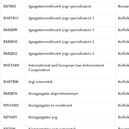
RJITB02
Igazgatásrendészeti jogi specializáció
Beszá
RARTB11
Igazgatásrendészeti jogi specializáció 1.
Kollo
RKRJB09
Igazgatásrendészeti jogi specializáció 1.
Kollo
RKRJB10
Igazgatásrendészeti jogi specializáció 2.
Kollo
RKRJB22
Igazgatásrendészeti jogi specializáció 2.
Kollo
RNETM01
International and European Law Enforcement
Kollo
Cooperation
RARTB06
Jogi ismeretek
Kollo
RKRJB16
Közigazgatás alapintézményei
Kollo
RINTM01
Közigazgatás és rendészet
Kollo
RJITM01
Közigazgatási jog
Kollo