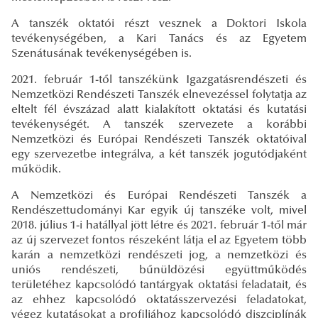
A tanszék oktatói részt vesznek a Doktori Iskola
tevékenységében, a Kari Tanács és az Egyetem
Szenátusának tevékenységében is.
2021. február 1-től tanszékünk Igazgatásrendészeti és
Nemzetközi Rendészeti Tanszék elnevezéssel folytatja az
eltelt fél évszázad alatt kialakított oktatási és kutatási
tevékenységét. A tanszék szervezete a korábbi
Nemzetközi és Európai Rendészeti Tanszék oktatóival
egy szervezetbe integrálva, a két tanszék jogutódjaként
működik.
A Nemzetközi és Európai Rendészeti Tanszék a
Rendészettudományi Kar egyik új tanszéke volt, mivel
2018. július 1-i hatállyal jött létre és 2021. február 1-től már
az új szervezet fontos részeként látja el az Egyetem több
karán a nemzetközi rendészeti jog, a nemzetközi és
uniós rendészeti, bűnüldözési együttműködés
területéhez kapcsolódó tantárgyak oktatási feladatait, és
az ehhez kapcsolódó oktatásszervezési feladatokat,
végez kutatásokat a profiljához kapcsolódó diszciplínák