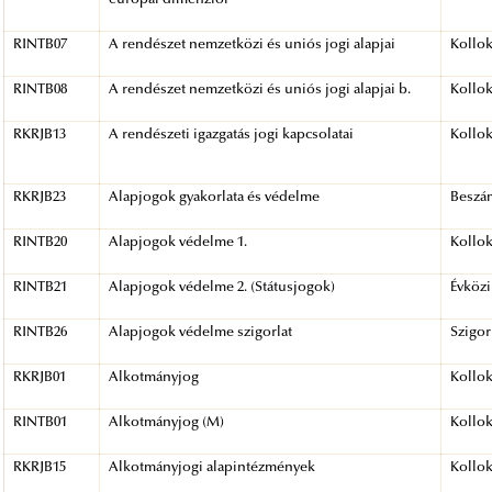
RINTB07
A rendészet nemzetközi és uniós jogi alapjai
Kollo
RINTB08
A rendészet nemzetközi és uniós jogi alapjai b.
Kollo
RKRJB13
A rendészeti igazgatás jogi kapcsolatai
Kollo
RKRJB23
Alapjogok gyakorlata és védelme
Beszá
RINTB20
Alapjogok védelme 1.
Kollo
RINTB21
Alapjogok védelme 2. (Státusjogok)
Évközi
RINTB26
Alapjogok védelme szigorlat
Szigor
RKRJB01
Alkotmányjog
Kollo
RINTB01
Alkotmányjog (M)
Kollo
RKRJB15
Alkotmányjogi alapintézmények
Kollo