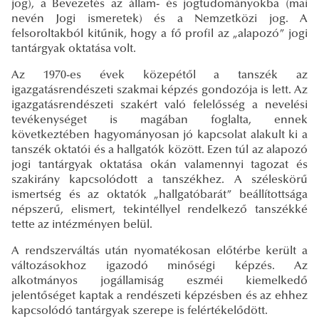
jog), a Bevezetés az állam- és jogtudományokba (mai
nevén Jogi ismeretek) és a Nemzetközi jog. A
felsoroltakból kitűnik, hogy a fő profil az „alapozó” jogi
tantárgyak oktatása volt.
Az 1970-es évek közepétől a tanszék az
igazgatásrendészeti szakmai képzés gondozója is lett. Az
igazgatásrendészeti szakért való felelősség a nevelési
tevékenységet is magában foglalta, ennek
következtében hagyományosan jó kapcsolat alakult ki a
tanszék oktatói és a hallgatók között. Ezen túl az alapozó
jogi tantárgyak oktatása okán valamennyi tagozat és
szakirány kapcsolódott a tanszékhez. A széleskörű
ismertség és az oktatók „hallgatóbarát” beállítottsága
népszerű, elismert, tekintéllyel rendelkező tanszékké
tette az intézményen belül.
A rendszerváltás után nyomatékosan előtérbe került a
változásokhoz igazodó minőségi képzés. Az
alkotmányos jogállamiság eszméi kiemelkedő
jelentőséget kaptak a rendészeti képzésben és az ehhez
kapcsolódó tantárgyak szerepe is felértékelődött.