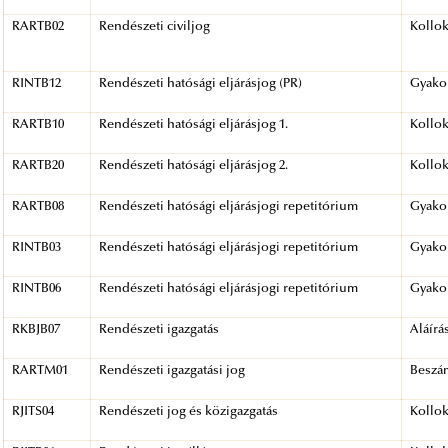
RARTB02
Rendészeti civiljog
Kollo
RINTB12
Rendészeti hatósági eljárásjog (PR)
Gyakor
RARTB10
Rendészeti hatósági eljárásjog 1.
Kollo
RARTB20
Rendészeti hatósági eljárásjog 2.
Kollo
RARTB08
Rendészeti hatósági eljárásjogi repetitórium
Gyakor
RINTB03
Rendészeti hatósági eljárásjogi repetitórium
Gyakor
RINTB06
Rendészeti hatósági eljárásjogi repetitórium
Gyakor
RKBJB07
Rendészeti igazgatás
Aláírá
RARTM01
Rendészeti igazgatási jog
Beszá
RJITS04
Rendészeti jog és közigazgatás
Kollo