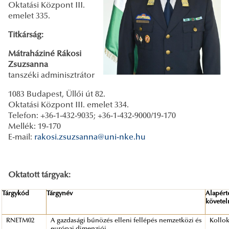
Oktatási Központ III.
emelet 335.
Titkárság:
Mátraháziné Rákosi
Zsuzsanna
tanszéki adminisztrátor
1083 Budapest, Üllői út 82.
Oktatási Központ III. emelet 334.
Telefon: +36-1-432-9035; +36-1-432-9000/19-170
Mellék: 19-170
E-mail:
rakosi.zsuzsanna@uni-nke.hu
Oktatott tárgyak:
Tárgykód
Tárgynév
Alapért
követe
RNETM02
A gazdasági bűnözés elleni fellépés nemzetközi és
Kollo
európai dimenziói