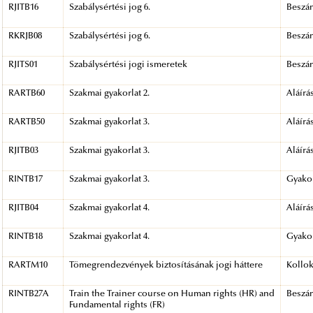
RJITB16
Szabálysértési jog 6.
Beszá
RKRJB08
Szabálysértési jog 6.
Beszá
RJITS01
Szabálysértési jogi ismeretek
Beszá
RARTB60
Szakmai gyakorlat 2.
Aláírá
RARTB50
Szakmai gyakorlat 3.
Aláírá
RJITB03
Szakmai gyakorlat 3.
Aláírá
RINTB17
Szakmai gyakorlat 3.
Gyakor
RJITB04
Szakmai gyakorlat 4.
Aláírá
RINTB18
Szakmai gyakorlat 4.
Gyakor
RARTM10
Tömegrendezvények biztosításának jogi háttere
Kollo
RINTB27A
Train the Trainer course on Human rights (HR) and
Beszá
Fundamental rights (FR)