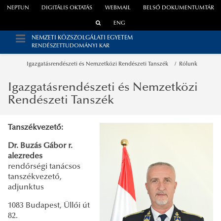
NEPTUN
DIGITÁLIS OKTATÁS
WEBMAIL
BELSŐ DOKUMENTUMTÁR
ENG
NEMZETI KÖZSZOLGÁLATI EGYETEM
RENDÉSZETTUDOMÁNYI KAR
Igazgatásrendészeti és Nemzetközi Rendészeti Tanszék
Rólunk
Igazgatásrendészeti és Nemzetközi
Rendészeti Tanszék
Tanszékvezető:
Dr. Buzás Gábor r.
alezredes
rendőrségi tanácsos
tanszékvezető,
adjunktus
1083 Budapest, Üllői út
82.