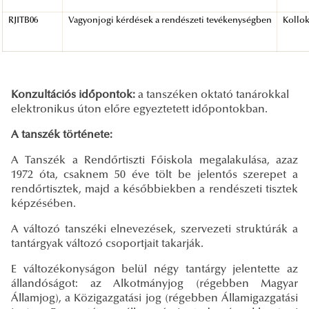
RJITB06
Vagyonjogi kérdések a rendészeti tevékenységben
Kollo
Konzultációs időpontok:
a tanszéken oktató tanárokkal
elektronikus úton előre egyeztetett időpontokban.
A tanszék története:
A Tanszék a Rendőrtiszti Főiskola megalakulása, azaz
1972 óta, csaknem 50 éve tölt be jelentős szerepet a
rendőrtisztek, majd a későbbiekben a rendészeti tisztek
képzésében.
A változó tanszéki elnevezések, szervezeti struktúrák a
tantárgyak változó csoportjait takarják.
E változékonyságon belül négy tantárgy jelentette az
állandóságot: az Alkotmányjog (régebben Magyar
Államjog), a Közigazgatási jog (régebben Államigazgatási