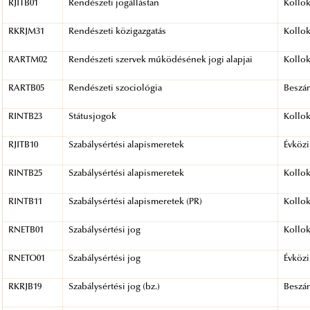
RJITB01
Rendészeti jogállástan
Kollo
RKRJM31
Rendészeti közigazgatás
Kollo
RARTM02
Rendészeti szervek működésének jogi alapjai
Kollo
RARTB05
Rendészeti szociológia
Beszá
RINTB23
Státusjogok
Kollo
RJITB10
Szabálysértési alapismeretek
Évközi
RINTB25
Szabálysértési alapismeretek
Kollo
RINTB11
Szabálysértési alapismeretek (PR)
Kollo
RNETB01
Szabálysértési jog
Kollo
RNETO01
Szabálysértési jog
Évközi
RKRJB19
Szabálysértési jog (bz.)
Beszá