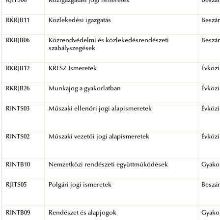
RJITS06
Közigazgatási jogi ismeretek
Beszá
RKRJB11
Közlekedési igazgatás
Beszá
RKBJB06
Közrendvédelmi és közlekedésrendészeti
Beszá
szabályszegések
RKRJB12
KRESZ Ismeretek
Évközi
RKRJB26
Munkajog a gyakorlatban
Évközi
RINTS03
Műszaki ellenőri jogi alapismeretek
Évközi
RINTS02
Műszaki vezetői jogi alapismeretek
Évközi
RINTB10
Nemzetközi rendészeti együttműködések
Gyakor
RJITS05
Polgári jogi ismeretek
Beszá
RINTB09
Rendészet és alapjogok
Gyakor