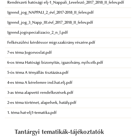
Rendészeti hatósági elj-1_Nappali_Levelező_2017_2018_II_felev.pdf
Igrend_jog_NAPPALI_2_évf_2017-2018_II_felev.pdf
Igrend_jog_3_Napp_III.évf_2017_2018_II_felev.pdf
Igrend.jogispecializacio_2_n_l.pdf
Felkészülési kérdéssor migr.szakirány részére.pdf
7-es téma Jogorvoslat.pdf
6-os téma Hatósági bizonyítás, igazolvány, nyilv.stb.pdf
5-ös téma A tényállás tisztázása.pdf
4-es téma A kérelemre ind.hat.elj.pdf
3-as téma alapvető rendelkezések.pdf
2-es téma történet, alapelvek, hatály.pdf
1. téma hat-elj1-tematika.pdf
Tantárgyi tematikák-tájékoztatók