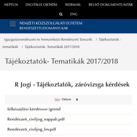
NEPTUN
DIGITÁLIS OKTATÁS
WEBMAIL
BELSŐ DOKUMENTUMTÁR
ENG
NEMZETI KÖZSZOLGÁLATI EGYETEM
RENDÉSZETTUDOMÁNYI KAR
Igazgatásrendészeti és Nemzetközi Rendészeti Tanszék
Tájékoztatók -
tematikák
Tájékoztatók- Tematikák 2017/2018
Tájékoztatók- Tematikák 2017/2018
R Jogi - Tájékoztatók, záróvizsga kérdések
Név
/
Dátum
felkészülési kérdéssor igrend
Rendészeti_civiljog_nappali.pdf
Rendészeti_civiljog_lev.pdf