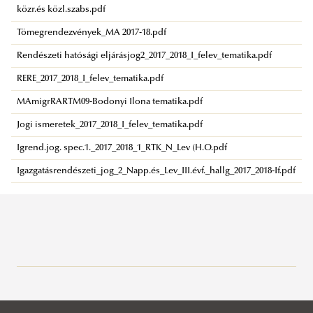
közr.és közl.szabs.pdf
Tömegrendezvények_MA 2017-18.pdf
Rendészeti hatósági eljárásjog2_2017_2018_I_felev_tematika.pdf
RERE_2017_2018_I_felev_tematika.pdf
MAmigrRARTM09-Bodonyi Ilona tematika.pdf
Jogi ismeretek_2017_2018_I_felev_tematika.pdf
Igrend.jog. spec.1._2017_2018_1_RTK_N_Lev (H.O.pdf
Igazgatásrendészeti_jog_2_Napp.és_Lev_III.évf._hallg_2017_2018-If.pdf
Büntetés-végrehajtási Tanszék
Büntető-eljárásjogi Tanszék
Rólunk