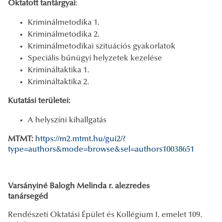
Oktatott tantárgyai
:
Kriminálmetodika 1.
Kriminálmetodika 2.
Kriminálmetodikai szituációs gyakorlatok
Speciális bűnügyi helyzetek kezelése
Krimináltaktika 1.
Krimináltaktika 2.
Kutatási területei:
A helyszíni kihallgatás
MTMT:
https://m2.mtmt.hu/gui2/?
type=authors&mode=browse&sel=authors10038651
Varsányiné Balogh Melinda r. alezredes
tanársegéd
Rendészeti Oktatási Épület és Kollégium I. emelet 109.