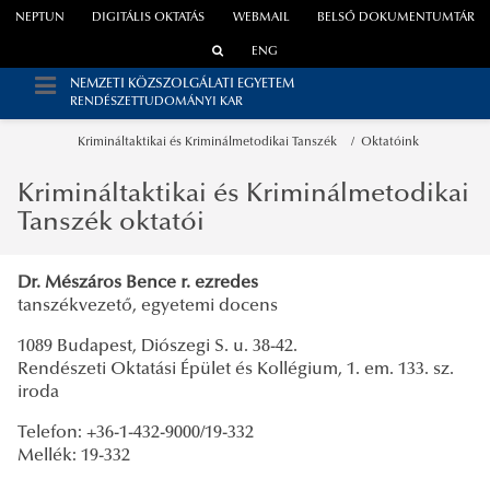
NEPTUN
DIGITÁLIS OKTATÁS
WEBMAIL
BELSŐ DOKUMENTUMTÁR
ENG
NEMZETI KÖZSZOLGÁLATI EGYETEM
RENDÉSZETTUDOMÁNYI KAR
Krimináltaktikai és Kriminálmetodikai Tanszék
Oktatóink
Krimináltaktikai és Kriminálmetodikai
Tanszék oktatói
Dr. Mészáros Bence r. ezredes
tanszékvezető, egyetemi docens
1089 Budapest, Diószegi S. u. 38-42.
Rendészeti Oktatási Épület és Kollégium, 1. em. 133. sz.
iroda
Telefon: +36-1-432-9000/19-332
Mellék: 19-332