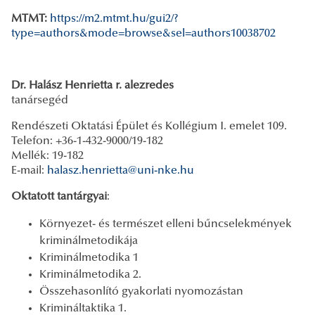
MTMT:
https://m2.mtmt.hu/gui2/?
type=authors&mode=browse&sel=authors10038702
Dr. Halász Henrietta r. alezredes
tanársegéd
Rendészeti Oktatási Épület és Kollégium I. emelet 109.
Telefon: +36-1-432-9000/19-182
Mellék: 19-182
E-mail:
halasz.henrietta@uni-nke.hu
Oktatott tantárgyai
:
Környezet- és természet elleni bűncselekmények
kriminálmetodikája
Kriminálmetodika 1
Kriminálmetodika 2.
Összehasonlító gyakorlati nyomozástan
Krimináltaktika 1.