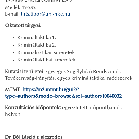
Telefon: +36-1-432-9000/19-292
Mellék:19-292
E-mail:
tirts.tibor@uni-nke.hu
Oktatott tárgyai
:
Krimináltaktika 1.
Krimináltaktika 2.
Kriminalisztikai ismeretek
Krimináltaktikai ismeretek
Kutatási területei
: Egységes Segélyhívó Rendszer és
Tevékenység-irányítás, egyes krimináltaktikai módszerek
MTMT
:
https://m2.mtmt.hu/gui2/?
type=authors&mode=browse&sel=authors10040032
Konzultációs időpontok:
egyeztetett időpontban és
helyen
Dr. Bói László r. alezredes