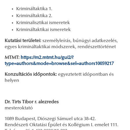
Krimináltaktika 1.
Krimináltaktika 2.
Kriminalisztikai ismeretek
Krimináltaktikai ismeretek
Kutatási területei:
személyleírás, bűnügyi adatkezelés,
egyes krimináltaktikai módszerek, rendészettörténet
MTMT:
https://m2.mtmt.hu/gui2/?
type=authors&mode=browse&sel=authors10059217
Konzultációs időpontok:
egyeztetett időpontban és
helyen
Dr. Tirts Tibor r. alezredes
mesteroktató
1089 Budapest, Diószegi Sámuel utca 38-42.
Rendészeti Oktatási Épület és Kollégium I. emelet 111.