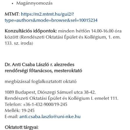
Magánnyomozás
MTMT
:
https://m2.mtmt.hu/gui2/?
type=authors&mode=browse&sel=10015234
Konzultációs időpontok:
minden hétfőn 14.00-16.00 óra
között (Rendészeti Oktatási Épület és Kollégium, 1. em.
133. sz. iroda)
Dr. Anti Csaba László r. alezredes
rendőrségi főtanácsos, mesteroktató
megbízással foglalkoztatott oktató
1089 Budapest, Diószegi Sámuel utca 38-42.
Rendészeti Oktatási Épület és Kollégium I. emelet 111.
Telefon: +36-1-432-9000/19-245
Mellék: 19-245
E-mail:
anti.csaba.laszlo@uni-nke.hu
Oktatott tárgyai
: