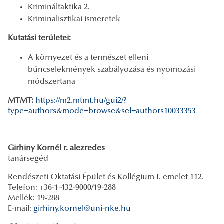
Krimináltaktika 2.
Kriminalisztikai ismeretek
Kutatási területei:
A környezet és a természet elleni
bűncselekmények szabályozása és nyomozási
módszertana
MTMT:
https://m2.mtmt.hu/gui2/?
type=authors&mode=browse&sel=authors10033353
Girhiny Kornél r. alezredes
tanársegéd
Rendészeti Oktatási Épület és Kollégium I. emelet 112.
Telefon: +36-1-432-9000/19-288
Mellék: 19-288
E-mail:
girhiny.kornel@uni-nke.hu