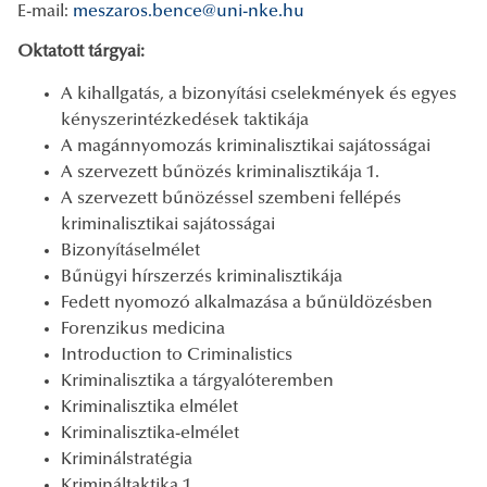
E-mail:
meszaros.bence@uni-nke.hu
Oktatott tárgyai:
A kihallgatás, a bizonyítási cselekmények és egyes
kényszerintézkedések taktikája
A magánnyomozás kriminalisztikai sajátosságai
A szervezett bűnözés kriminalisztikája 1.
A szervezett bűnözéssel szembeni fellépés
kriminalisztikai sajátosságai
Bizonyításelmélet
Bűnügyi hírszerzés kriminalisztikája
Fedett nyomozó alkalmazása a bűnüldözésben
Forenzikus medicina
Introduction to Criminalistics
Kriminalisztika a tárgyalóteremben
Kriminalisztika elmélet
Kriminalisztika-elmélet
Kriminálstratégia
Krimináltaktika 1.