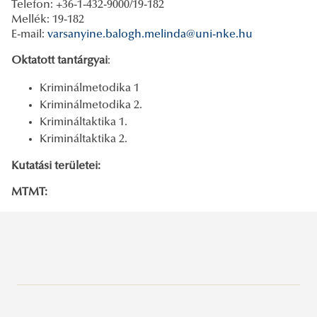
Telefon: +36-1-432-9000/19-182
Mellék: 19-182
E-mail:
varsanyine.balogh.melinda@uni-nke.hu
Oktatott tantárgyai
:
Kriminálmetodika 1
Kriminálmetodika 2.
Krimináltaktika 1.
Krimináltaktika 2.
Kutatási területei:
MTMT:
Büntetés-végrehajtási Tanszék