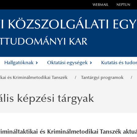
WEBMAIL
NEPTUN
I KÖZSZOLGÁLATI EG
ETTUDOMÁNYI KAR
Hallgatóknak
Oktatási egységek
Kutatás és tud
ikai és Kriminálmetodikai Tanszék
Tantárgyi programok
lis képzési tárgyak
imináltaktikai és Kriminálmetodikai Tanszék aktu