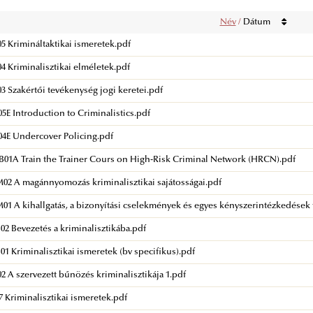
Név
/
Dátum
 Krimináltaktikai ismeretek.pdf
 Kriminalisztikai elméletek.pdf
 Szakértői tevékenység jogi keretei.pdf
E Introduction to Criminalistics.pdf
4E Undercover Policing.pdf
01A Train the Trainer Cours on High-Risk Criminal Network (HRCN).pdf
2 A magánnyomozás kriminalisztikai sajátosságai.pdf
1 A kihallgatás, a bizonyítási cselekmények és egyes kényszerintézkedések t
2 Bevezetés a kriminalisztikába.pdf
1 Kriminalisztikai ismeretek (bv specifikus).pdf
 A szervezett bűnözés kriminalisztikája 1.pdf
 Kriminalisztikai ismeretek.pdf