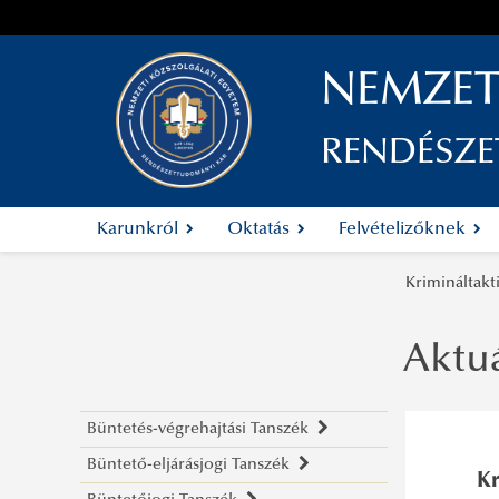
NEMZET
RENDÉSZ
Karunkról
Oktatás
Felvételizőknek
Krimináltakt
Aktuá
Büntetés-végrehajtási Tanszék
Büntető-eljárásjogi Tanszék
Rólunk
Kr