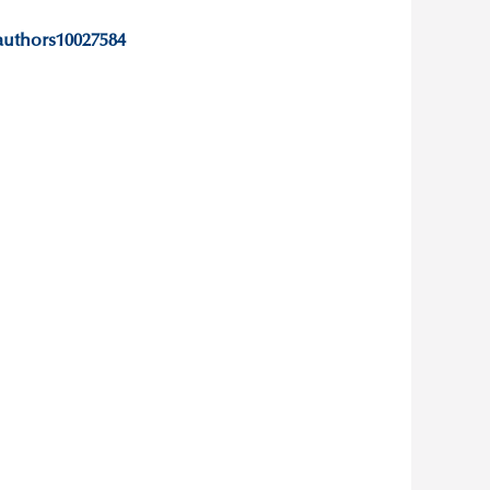
authors10027584