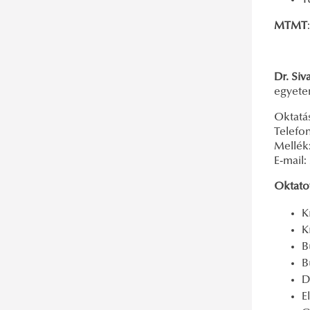
T
MTMT
Dr. Siv
egyete
Oktatás
Telefon
Mellék:
E-mail:
Oktatot
K
K
B
B
D
E