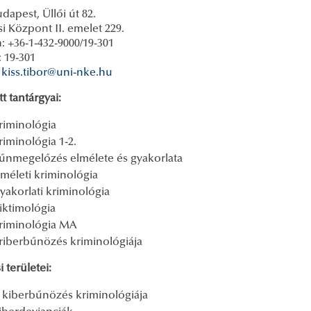
dapest, Üllői út 82.
i Központ II. emelet 229.
: +36-1-432-9000/19-301
 19-301
:
kiss.tibor@uni-nke.hu
t tantárgyai:
riminológia
riminológia 1-2.
űnmegelőzés elmélete és gyakorlata
lméleti kriminológia
yakorlati kriminológia
iktimológia
riminológia MA
riberbűnözés kriminológiája
i területei:
 kiberbűnözés kriminológiája