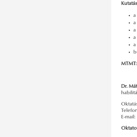
Kutatás
a
a
a
a
a
b
MTMT:
Dr. Mát
habilit
Oktatás
Telefon
E-mail:
Oktatot