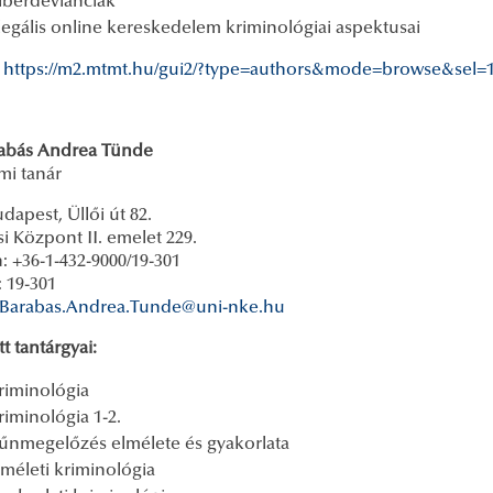
iberdevianciák
llegális online kereskedelem kriminológiai aspektusai
:
https://m2.mtmt.hu/gui2/?type=authors&mode=browse&sel=
rabás Andrea Tünde
mi tanár
dapest, Üllői út 82.
i Központ II. emelet 229.
: +36-1-432-9000/19-301
 19-301
Barabas.Andrea.Tunde@uni-nke.hu
t tantárgyai:
riminológia
riminológia 1-2.
űnmegelőzés elmélete és gyakorlata
lméleti kriminológia