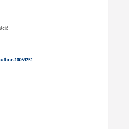
záció
authors10069251