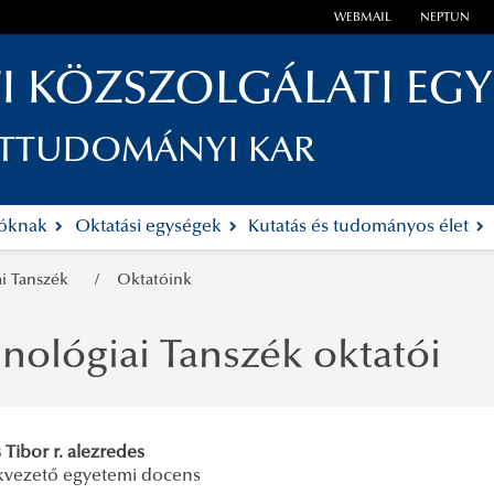
WEBMAIL
NEPTUN
I KÖZSZOLGÁLATI EG
ETTUDOMÁNYI KAR
tóknak
Oktatási egységek
Kutatás és tudományos élet
ai Tanszék
Oktatóink
nológiai Tanszék oktatói
s Tibor r. alezredes
kvezető egyetemi docens