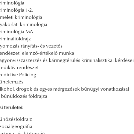
riminológia
riminológia 1-2.
lméleti kriminológia
yakorlati kriminológia
riminológia MA
riminálföldrajz
yomozásirányítás- és vezetés
endészeti elemző-értékelő munka
agyonvisszaszerzés és kármegtérülés kriminalisztikai kérdései
rediktív rendészet
redictive Policing
űnelemzés
lkohol, drogok és egyes mérgezések bűnügyi vonatkozásai
 bűnüldözés földrajza
i területei:
űnözésföldrajz
zociálgeográfia