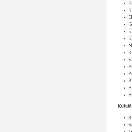
K
K
E
G
K
K
N
R
V
P
P
B
A
A
Kutatás
B
S