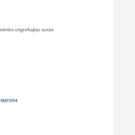
ntetés-végrehajtás során
10001094