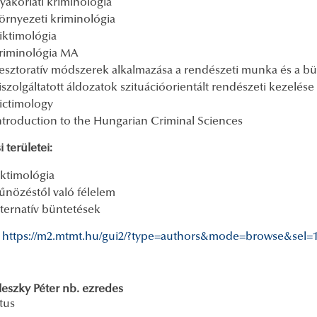
yakorlati kriminológia
örnyezeti kriminológia
iktimológia
riminológia MA
esztoratív módszerek alkalmazása a rendészeti munka és a bü
iszolgáltatott áldozatok szituációorientált rendészeti kezelése
ictimology
ntroduction to the Hungarian Criminal Sciences
i területei:
iktimológia
űnözéstől való félelem
lternatív büntetések
:
https://m2.mtmt.hu/gui2/?type=authors&mode=browse&sel=
leszky Péter nb. ezredes
tus