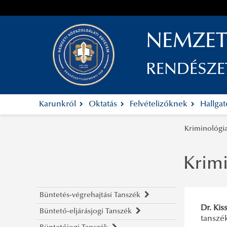
NEMZET
RENDÉSZ
Karunkról
Oktatás
Felvételizőknek
Hallga
Kriminológi
Krimi
Büntetés-végrehajtási Tanszék
Dr. Kis
Büntető-eljárásjogi Tanszék
Rólunk
tanszé