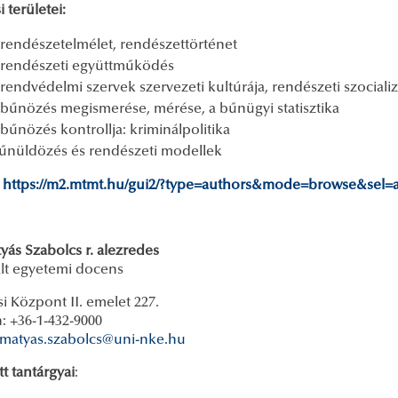
i területei:
 rendészetelmélet, rendészettörténet
 rendészeti együttműködés
 rendvédelmi szervek szervezeti kultúrája, rendészeti szociali
 bűnözés megismerése, mérése, a bűnügyi statisztika
 bűnözés kontrollja: kriminálpolitika
űnüldözés és rendészeti modellek
https://m2.mtmt.hu/gui2/?type=authors&mode=browse&sel=
yás Szabolcs r. alezredes
ált egyetemi docens
i Központ II. emelet 227.
: +36-1-432-9000
matyas.szabolcs@uni-nke.hu
t tantárgyai
: