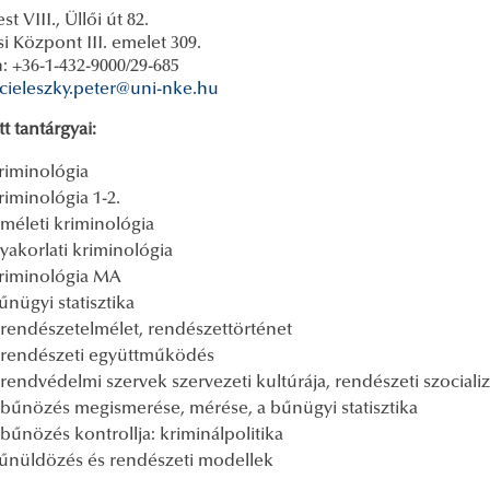
t VIII., Üllői út 82.
i Központ III. emelet 309.
: +36-1-432-9000/29-685
cieleszky.peter@uni-nke.hu
t tantárgyai:
riminológia
riminológia 1-2.
lméleti kriminológia
yakorlati kriminológia
riminológia MA
űnügyi statisztika
 rendészetelmélet, rendészettörténet
 rendészeti együttműködés
 rendvédelmi szervek szervezeti kultúrája, rendészeti szociali
 bűnözés megismerése, mérése, a bűnügyi statisztika
 bűnözés kontrollja: kriminálpolitika
űnüldözés és rendészeti modellek