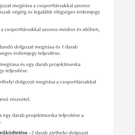
lgozat megírása a csoporttársakkal azonos
őszak végéig és legalább elégséges érdemjegy
a a csoporttársakkal azonos módon és időben,
dandó dolgozat megírása és 1 darab
séges érdemjegy teljesítése.
megírása és egy darab projektmunka
y teljesítése.
rthelyi dolgozat megírása a csoporttársakkal
énő részvétel.
 egy darab projektmunka teljesítése a
.
 működtetése -
2 darab zárthelyi dolgozat