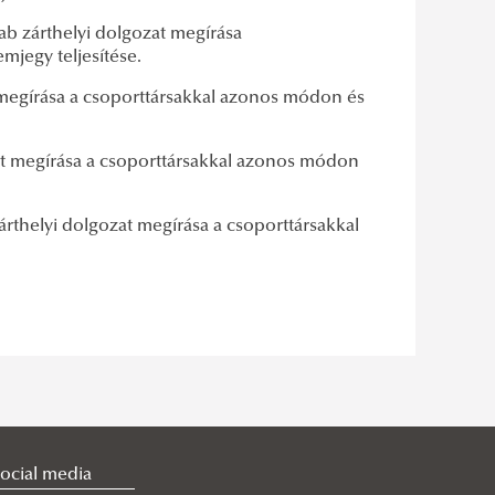
ab zárthelyi dolgozat megírása
jegy teljesítése.
 megírása a csoporttársakkal azonos módon és
zat megírása a csoporttársakkal azonos módon
árthelyi dolgozat megírása a csoporttársakkal
ocial media