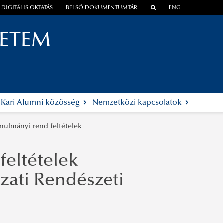
DIGITÁLIS OKTATÁS
BELSŐ DOKUMENTUMTÁR
ENG
YETEM
Kari Alumni közösség
Nemzetközi kapcsolatok
ulmányi rend feltételek
eltételek
ati Rendészeti