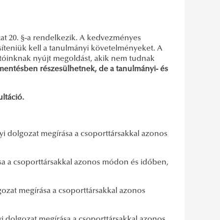
at 20. §-a rendelkezik. A kedvezményes
esíteniük kell a tanulmányi követelményeket. A
tóinknak nyújt megoldást, akik nem tudnak
elmentésben részesülhetnek, de a tanulmányi- és
ltáció.
lyi dolgozat megírása a csoporttársakkal azonos
ása a csoporttársakkal azonos módon és időben,
lgozat megírása a csoporttársakkal azonos
yi dolgozat megírása a csoporttársakkal azonos