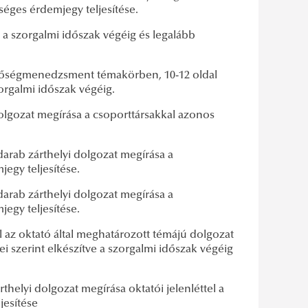
éges érdemjegy teljesítése.
a szorgalmi időszak végéig és legalább
nőségmenedzsment témakörben, 10-12 oldal
orgalmi időszak végéig.
dolgozat megírása a csoporttársakkal azonos
darab zárthelyi dolgozat megírása a
egy teljesítése.
darab zárthelyi dolgozat megírása a
egy teljesítése.
 az oktató által meghatározott témájú dolgozat
ei szerint elkészítve a szorgalmi időszak végéig
rthelyi dolgozat megírása oktatói jelenléttel a
jesítése