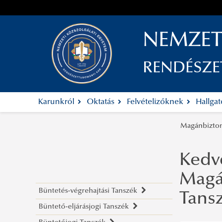
NEMZET
RENDÉSZ
Karunkról
Oktatás
Felvételizőknek
Hallga
Magánbizton
Kedv
Magá
Büntetés-végrehajtási Tanszék
Tans
Büntető-eljárásjogi Tanszék
Rólunk