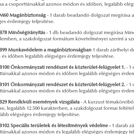
sa a csoporttársakkal azonos módon és időben, legalább elégs
60 Magánbiztonság
- 1 darab beadandó dolgozat megírása a 
es érdemjegy teljesítése.
8 Minőségirányítás
- 1 db beadandó dolgozat megírása Mi
elemben, a szakdolgozat formátum követelményei szerint a sz
99 Munkavédelem a magánbiztonságban
1 darab zárthelyi 
és időben legalább elégséges érdemjegy teljesítése.
100
Önkormányzati rendészet és közterület-felügyelet 1.
-
1 
ttársakkal azonos módon és időben legalább elégséges érdemj
01 Önkormányzati rendészet és közterület-felügyelet 2.
-
1 
ttársakkal azonos módon és időben legalább elégséges érdemj
9 Rendkívüli események vizsgálata
- A kurzust témaköreiből
se, legalább 12.500 karakterben, a szakdolgozat formai feltétel
lább elégséges érdemjegy teljesítése.
02 Speciális területek és létesítmények védelme -
1 darab zá
ttársakkal azonos módon és legalább elégséges érdemjegy tel