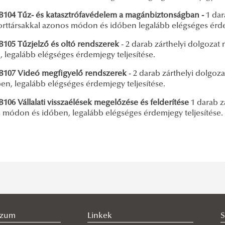
04 Tűz- és katasztrófavédelem a magánbiztonságban -
1 dar
orttársakkal azonos módon és időben legalább elégséges érdem
05 Tűzjelző és oltó rendszerek
- 2 darab zárthelyi dolgozat
 legalább elégséges érdemjegy teljesítése.
07 Videó megfigyelő rendszerek
- 2 darab zárthelyi dolgo
en, legalább elégséges érdemjegy teljesítése.
06 Vállalati visszaélések megelőzése és felderítése
1 darab z
 módon és időben, legalább elégséges érdemjegy teljesítése.
szum
Linkek
S