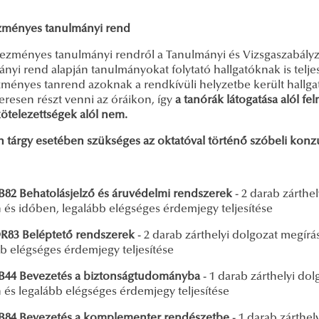
ményes tanulmányi rend
ezményes tanulmányi rendről a Tanulmányi és Vizsgaszabályz
nyi rend alapján tanulmányokat folytató hallgatóknak is telj
ményes tanrend azoknak a rendkívüli helyzetbe került hallga
eresen részt venni az óráikon, így
a tanórák látogatása alól f
kötelezettségek alól nem.
 tárgy esetében szükséges az oktatóval történő szóbeli konzu
2 Behatolásjelző és áruvédelmi rendszerek
- 2 darab zárthe
és időben, legalább elégséges érdemjegy teljesítése
3 Beléptető rendszerek
- 2 darab zárthelyi dolgozat megír
bb elégséges érdemjegy teljesítése
4 Bevezetés a biztonságtudományba
- 1 darab zárthelyi do
és legalább elégséges érdemjegy teljesítése
4 Bevezetés a komplementer rendészetbe
- 1 darab zárthel