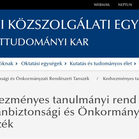
WEBMAIL
NEPTUN
I KÖZSZOLGÁLATI EG
ETTUDOMÁNYI KAR
tóknak
Oktatási egységek
Kutatás és tudományos élet
sági és Önkormányzati Rendészeti Tanszék
Kedvezményes tan
ezményes tanulmányi rend f
nbiztonsági és Önkormányz
zék