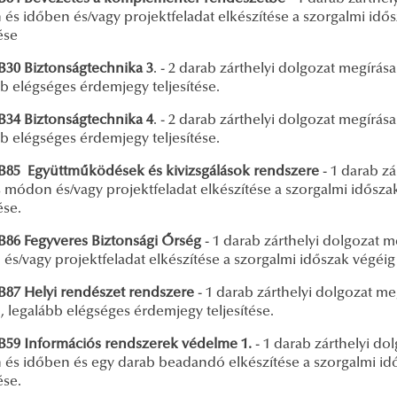
és időben és/vagy projektfeladat elkészítése a szorgalmi idő
tése
0 Biztonságtechnika 3
. - 2 darab zárthelyi dolgozat megírá
b elégséges érdemjegy teljesítése.
4 Biztonságtechnika 4
. - 2 darab zárthelyi dolgozat megírá
b elégséges érdemjegy teljesítése.
5 Együttműködések és kivizsgálások rendszere
- 1 darab z
 módon és/vagy projektfeladat elkészítése a szorgalmi idősza
ése.
6 Fegyveres Biztonsági Őrség
- 1 darab zárthelyi dolgozat 
és/vagy projektfeladat elkészítése a szorgalmi időszak végéig
7 Helyi rendészet rendszere
- 1 darab zárthelyi dolgozat m
 legalább elégséges érdemjegy teljesítése.
9 Információs rendszerek védelme 1.
- 1 darab zárthelyi do
és időben és egy darab beadandó elkészítése a szorgalmi id
ése.