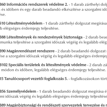
0 Információs rendszerek védelme 2.
- 1 darab zárthelyi do
és időben és egy darab beadandó elkészítése a szorgalmi id
ése.
10 Létesítményvédelem
- 1 darab zárthelyi dolgozat megírás
b elégséges érdemjegy teljesítése.
8 Létesítmények és rendezvények biztonsága
- 2 darab bea
munka teljesítése a szorgalmi időszak végéig és legalább elég
90 Magánrendészet rendszere
- 2 darab beadandó dolgozat 
tése a szorgalmi időszak végéig és legalább elégséges érdemjeg
02 Speciális területek és létesítmények védelme
- 2 darab zá
 módon és időben, legalább elégséges érdemjegy teljesítése.
5 Tanulócsoport vezetői foglalkozás 5.
- foglalkozásokon tört
56 Személyvédelem
- 1 darab beadandó dolgozat megírása és
mi időszak végéig és legalább elégséges érdemjegy teljesítése
9 Magánbiztonsági és rendészeti szervezetek tervezése és