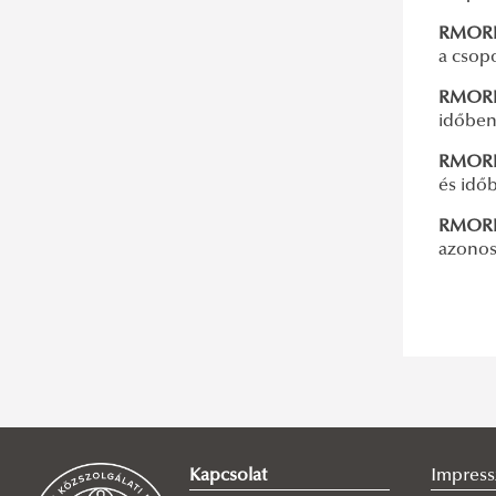
RMORB1
a csop
RMORB1
időben,
RMORB1
és időb
RMORB1
azonos
Kapcsolat
Impres